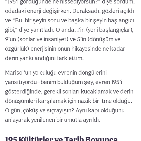
“195’i gördüğünde ne hissediyorsun?” diye sordum,
odadaki enerji değişirken. Duraksadı, gözleri açıldı
ve “Bu, bir şeyin sonu ve başka bir şeyin başlangıcı
gibi,” diye yanıtladı. O anda, 1’in (yeni başlangıçlar),
9’un (sonlar ve insaniyet) ve 5’in (dönüşüm ve
özgürlük) enerjisinin onun hikayesinde ne kadar
derin yankılandığını fark ettim.
Marisol’un yolculuğu evrenin döngülerini
yansıtıyordu—benim bulduğum şey, evren 195’i
gösterdiğinde, gerekli sonları kucaklamak ve derin
dönüşümleri karşılamak için nazik bir itme olduğu.
O gün, çöküş ve sıçrayışın? Aynı kapı olduğunu
anlayarak yenilenen bir umutla ayrıldı.
195 Kültürler ve Tarih Boyunca