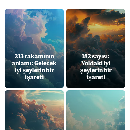
213 rakamının
182 sayısı:
anlamı: Gelecek
Yoldaki iyi
iyi şeylerin bir
şeylerin bir
işareti
işareti