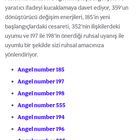
yaratıcı ifadeyi kucaklamaya davet ediyor, 359’un
dönüştürücü değişim enerjileri, 185’in yeni
başlangıçlardaki cesareti, 352’nin ilişkilerdeki
uyumu ve 197 ile 198’in önerdiği ruhsal uyanış ile
uyumlu bir şekilde sizi ruhsal amacınıza
yönlendiriyor.
Angel number 185
Angel number 197
Angel number 198
Angel number 555
Angel number 194
Angel number 196