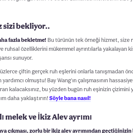
z sizi bekliyor..
aha fazla bekletme!
Bu türünün tek örneği hizmet, size r
 ve ruhsal özelliklerini mükemmel ayrıntılarla yakalayan ki
 şansı sunuyor.
yüzlerce çiftin gerçek ruh eşlerini onlarla tanışmadan ö
 yardımcı olmuştu! Bay Wang'ın çalışmasının hassasiye
an kalacaksınız, bu yüzden bugün ruh eşinizin çizimini 
adım daha yaklaştırın!
Söyle bana nasıl!
ı melek ve İkiz Alev ayrımı
aya çıkması, zorlu bir ikiz alev ayrımından geçtiğinizin 