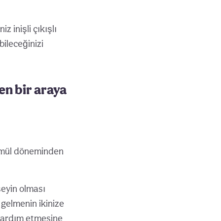
z inişli çıkışlı
bileceğinizi
en bir araya
kamül döneminden
şeyin olması
 gelmenin ikinize
 yardım etmesine