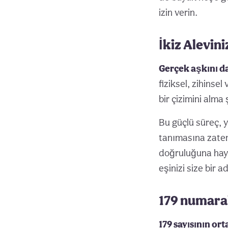
izin verin.
İkiz Alevini
Gerçek aşkını d
fiziksel, zihinsel
bir çizimini alma
Bu güçlü süreç, 
tanımasına zaten
doğruluğuna hayr
eşinizi size bir 
179 numaral
179 sayısının ort