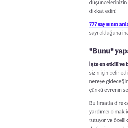
düşüncelerinizin
dikkat edin!
777 sayısının an
sayı olduğuna ina
"Bunu" yap
İşte en etkili ve
sizin için belirl
nereye gideceğin
çünkü evrenin sen
Bu fırsatla dire
yardımcı olmak iç
tutuyor ve özelli