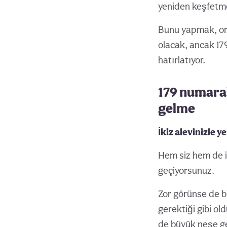
yeniden keşfetmek
Bunu yapmak, ortak
olacak, ancak 179
hatırlatıyor.
179 numaral
gelme
İkiz alevinizle y
Hem siz hem de i
geçiyorsunuz.
Zor görünse de b
gerektiği gibi ol
de büyük neşe ge