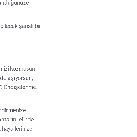
üşündüğünüze
bilecek şanslı bir
nizi kozmosun
 dolaşıyorsun,
i? Endişelenme,
endirmenize
ahtarını elinde
 hayallerinize