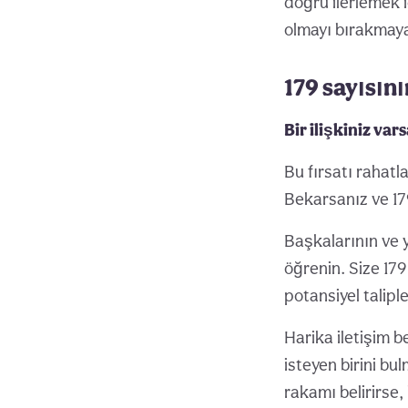
doğru ilerlemek i
olmayı bırakmay
179 sayısın
Bir ilişkiniz var
Bu fırsatı rahatl
Bekarsanız ve 179
Başkalarının ve 
öğrenin. Size 179
potansiyel talipl
Harika iletişim b
isteyen birini bu
rakamı belirirse,