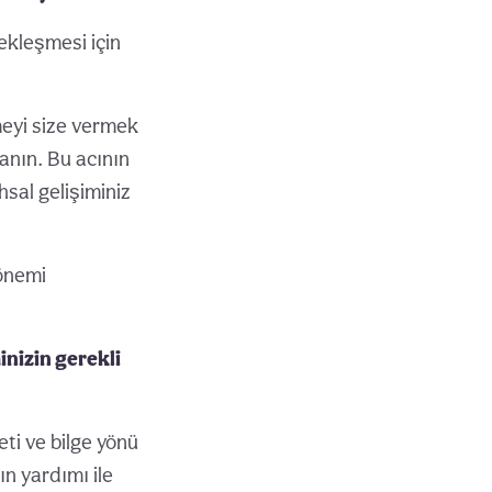
ekleşmesi için
meyi size vermek
nanın. Bu acının
hsal gelişiminiz
dönemi
inizin gerekli
eti ve bilge yönü
n yardımı ile