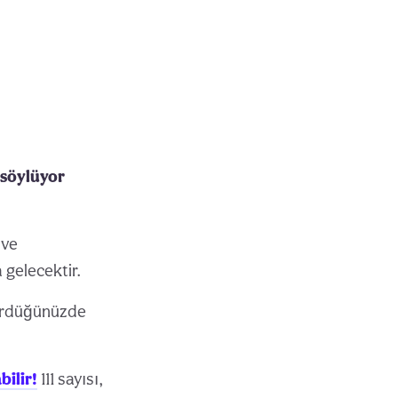
 söylüyor
 ve
 gelecektir.
gördüğünüzde
bilir!
111 sayısı,