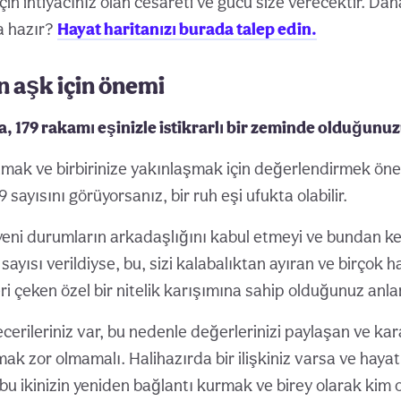
çin ihtiyacınız olan cesareti ve gücü size verecektir. Dah
a hazır?
Hayat haritanızı burada talep edin.
ın aşk için önemi
sa, 179 rakamı eşinizle istikrarlı bir zeminde olduğunuz
amak ve birbirinize yakınlaşmak için değerlendirmek önem
 sayısını görüyorsanız, bir ruh eşi ufukta olabilir.
yeni durumların arkadaşlığını kabul etmeyi ve bundan ke
 sayısı verildiyse, bu, sizi kalabalıktan ayıran ve birçok h
eri çeken özel bir nitelik karışımına sahip olduğunuz anla
ecerileriniz var, bu nedenle değerlerinizi paylaşan ve kara
lmak zor olmamalı. Halihazırda bir ilişkiniz varsa ve haya
 bu ikinizin yeniden bağlantı kurmak ve birey olarak kim