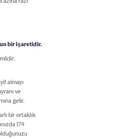
a azına razı
un bir işaretidir.
lidir.
yif almayı
ayranı ve
mına gelir.
rlı bir ortaklık
tınızda 179
 olduğunuzu