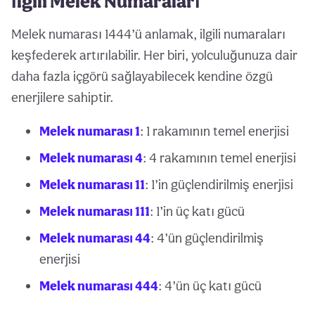
İlgili Melek Numaraları
Melek numarası 1444’ü anlamak, ilgili numaraları
keşfederek artırılabilir. Her biri, yolculuğunuza dair
daha fazla içgörü sağlayabilecek kendine özgü
enerjilere sahiptir.
Melek numarası 1
: 1 rakamının temel enerjisi
Melek numarası 4
: 4 rakamının temel enerjisi
Melek numarası 11
: 1’in güçlendirilmiş enerjisi
Melek numarası 111
: 1’in üç katı gücü
Melek numarası 44
: 4’ün güçlendirilmiş
enerjisi
Melek numarası 444
: 4’ün üç katı gücü