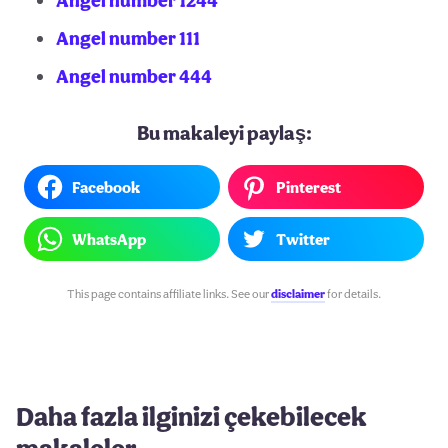
Angel number 1244
Angel number 111
Angel number 444
Bu makaleyi paylaş:
Facebook
Pinterest
WhatsApp
Twitter
This page contains affiliate links. See our
disclaimer
for details.
Daha fazla ilginizi çekebilecek