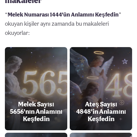
makaleler
“
Melek Numarası 1444'ün Anlamını Keşfedin
”
okuyan kişiler aynı zamanda bu makaleleri
okuyorlar:
Melek Sayısı
Ateş Sayısı
5656'nın Anlamını
4848'in Anlamını
Keşfedin
Keşfedin