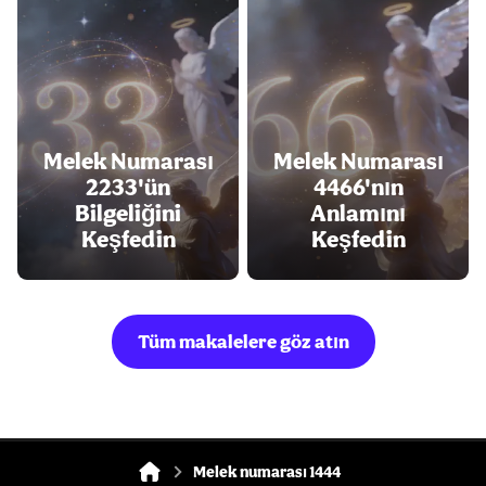
Melek Numarası
Melek Numarası
2233'ün
4466'nın
Bilgeliğini
Anlamını
Keşfedin
Keşfedin
Tüm makalelere göz atın
Melek numarası 1444