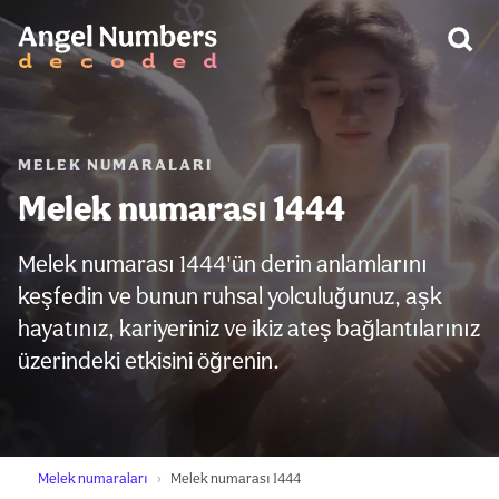
UYARI:
MELEK NUMARALARI
Melek numarası 1444
Melek numarası 1444'ün derin anlamlarını
keşfedin ve bunun ruhsal yolculuğunuz, aşk
hayatınız, kariyeriniz ve ikiz ateş bağlantılarınız
üzerindeki etkisini öğrenin.
Melek numaraları
Melek numarası 1444