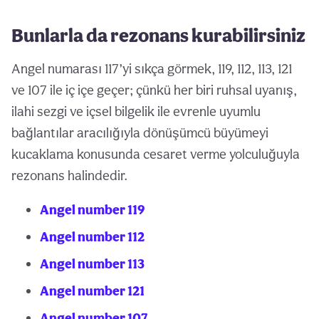
Bunlarla da rezonans kurabilirsiniz
Angel numarası 117’yi sıkça görmek, 119, 112, 113, 121
ve 107 ile iç içe geçer; çünkü her biri ruhsal uyanış,
ilahi sezgi ve içsel bilgelik ile evrenle uyumlu
bağlantılar aracılığıyla dönüşümcü büyümeyi
kucaklama konusunda cesaret verme yolculuğuyla
rezonans halindedir.
Angel number 119
Angel number 112
Angel number 113
Angel number 121
Angel number 107