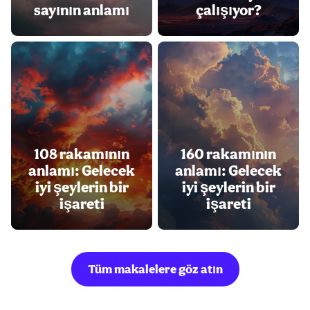
sayının anlamı
çalışıyor?
108 rakamının
160 rakamının
anlamı: Gelecek
anlamı: Gelecek
iyi şeylerin bir
iyi şeylerin bir
işareti
işareti
Tüm makalelere göz atın