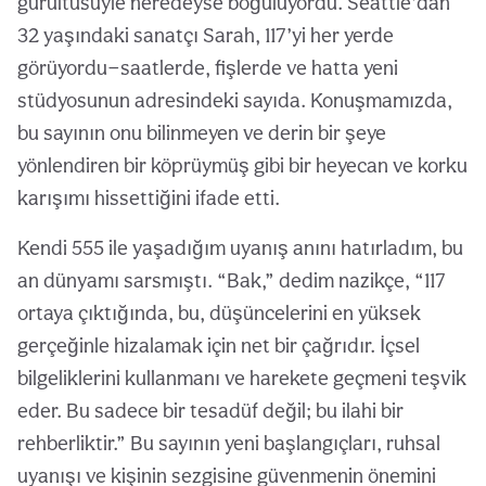
gürültüsüyle neredeyse boğuluyordu. Seattle’dan
32 yaşındaki sanatçı Sarah, 117’yi her yerde
görüyordu—saatlerde, fişlerde ve hatta yeni
stüdyosunun adresindeki sayıda. Konuşmamızda,
bu sayının onu bilinmeyen ve derin bir şeye
yönlendiren bir köprüymüş gibi bir heyecan ve korku
karışımı hissettiğini ifade etti.
Kendi 555 ile yaşadığım uyanış anını hatırladım, bu
an dünyamı sarsmıştı. “Bak,” dedim nazikçe, “117
ortaya çıktığında, bu, düşüncelerini en yüksek
gerçeğinle hizalamak için net bir çağrıdır. İçsel
bilgeliklerini kullanmanı ve harekete geçmeni teşvik
eder. Bu sadece bir tesadüf değil; bu ilahi bir
rehberliktir.” Bu sayının yeni başlangıçları, ruhsal
uyanışı ve kişinin sezgisine güvenmenin önemini