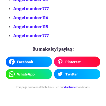
Angel number 777
Angel number 116
Angel number 118
Angel number 777
Bu makaleyi paylaş:
Facebook
Pinterest
WhatsApp
Twitter
This page contains affiliate links. See our
disclaimer
for details.