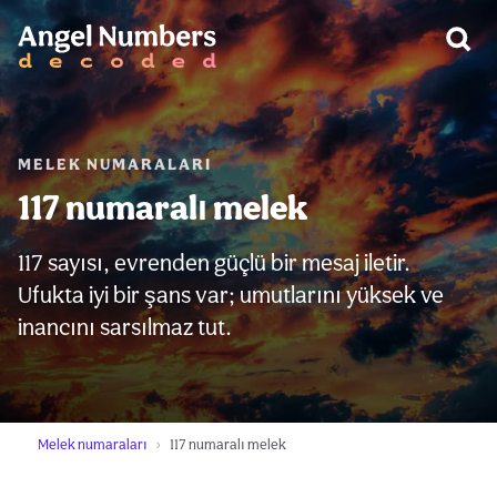
UYARI:
MELEK NUMARALARI
117 numaralı melek
117 sayısı, evrenden güçlü bir mesaj iletir.
Ufukta iyi bir şans var; umutlarını yüksek ve
inancını sarsılmaz tut.
Melek numaraları
117 numaralı melek