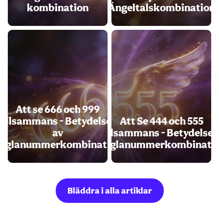
kombination
Ängeltalskombination
Att se 666 och 999
tillsammans - Betydelsen
Att Se 444 och 555
av
Tillsammans - Betydelse 
nglanummerkombination
Änglanummerkombinati
Bläddra i alla artiklar