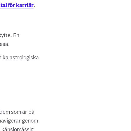
tal för karriär
.
syfte. En
resa.
nika astrologiska
 dem som är på
u navigerar genom
h känslomässig