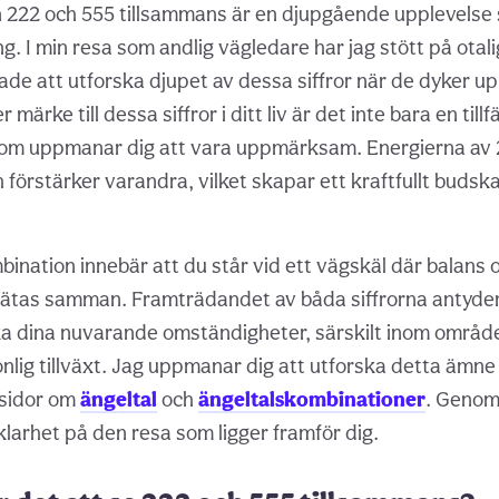
n 222 och 555 tillsammans är en djupgående upplevelse
. I min resa som andlig vägledare har jag stött på otal
ade att utforska djupet av dessa siffror när de dyker u
 märke till dessa siffror i ditt liv är det inte bara en tillf
som uppmanar dig att vara uppmärksam. Energierna av 
 förstärker varandra, vilket skapar ett kraftfullt budsk
ination innebär att du står vid ett vägskäl där balans 
lätas samman. Framträdandet av båda siffrorna antyder 
ka dina nuvarande omständigheter, särskilt inom område
onlig tillväxt. Jag uppmanar dig att utforska detta ämn
 sidor om
ängeltal
och
ängeltalskombinationer
. Genom
 klarhet på den resa som ligger framför dig.