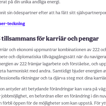
rat på din unika andliga energi.
nit sin ödespartner efter att ha fått sitt självpartnerpor
tner-teckning
 tillsammans för karriär och pengar
arriär och ekonomi uppmuntrar kombinationen av 222 och
te och diplomatiska tillvägagångssätt när du naviger
Energien av 222 främjar lagarbete och förståelse, och up
rbeta harmoniskt med andra. Samtidigt bjuder energien av
essionella riktningar och ta djärva steg mot dina karriä
n antyder att betydande förändringar kan vara på väg,
jobbmöjlighet, en befordran eller en förändring i din nuv
 förbli öppen för de möjligheter som kan uppstå. För ytt