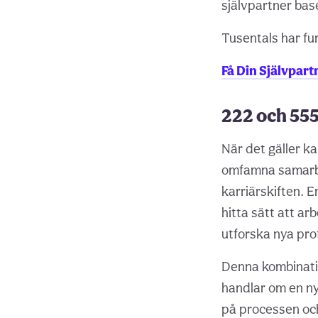
självpartner base
Tusentals har fun
Få Din Självpar
222 och 555
När det gäller k
omfamna samarbe
karriärskiften. 
hitta sätt att a
utforska nya prof
Denna kombinatio
handlar om en ny 
på processen och