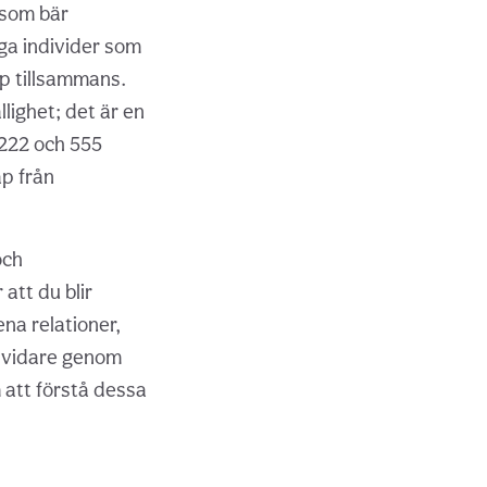
 som bär
iga individer som
pp tillsammans.
ällighet; det är en
222 och 555
ap från
och
att du blir
na relationer,
e vidare genom
 att förstå dessa