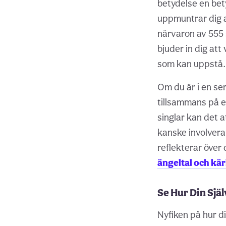
betydelse en bet
uppmuntrar dig 
närvaron av 555
bjuder in dig at
som kan uppstå.
Om du är i en ser
tillsammans på e
singlar kan det a
kanske involveran
reflekterar över
ängeltal och kär
Se Hur Din Sjä
Nyfiken på hur d