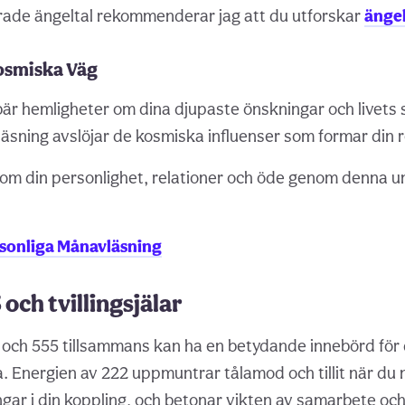
rade ängeltal rekommenderar jag att du utforskar
ängel
osmiska Väg
är hemligheter om dina djupaste önskningar och livets 
äsning avslöjar de kosmiska influenser som formar din 
 om din personlighet, relationer och öde genom denna u
ersonliga Månavläsning
och tvillingsjälar
 och 555 tillsammans kan ha en betydande innebörd för
esa. Energien av 222 uppmuntrar tålamod och tillit när d
ar i din koppling, och betonar vikten av samarbete oc