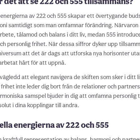
 det att se 222 och 555 tillsammans?
energierna av 222 och 555 skapar ett övertygande bud
moni samtidigt som man omfamnar förändring. Närvaron
bete, tålamod och balans i ditt liv, medan 555 introdu
ch personlig frihet. När dessa siffror dyker upp tillsam
versum att det är dags att utforska nya horisonter utan
 arbetat hårt för att uppnå.
vägledd att elegant navigera de skiften som sker i ditt liv,
 frihet inte leder dig bort från de relationer och partne
harmoniska samspel bjuder in dig att omfamna personlig t
olut i dina kopplingar till andra.
ella energierna av 222 och 555
 kraftfull representation av balans, harmoni och partn