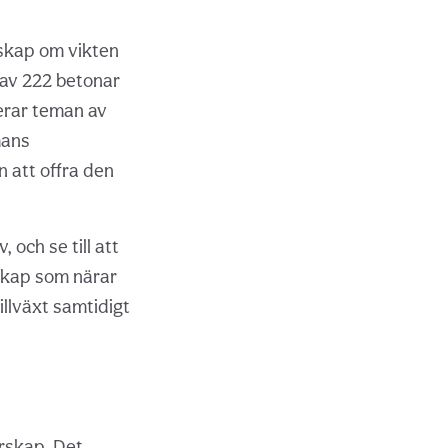
skap om vikten
 av 222 betonar
cerar teman av
mans
 att offra den
 och se till att
rskap som närar
illväxt samtidigt
erskap. Det