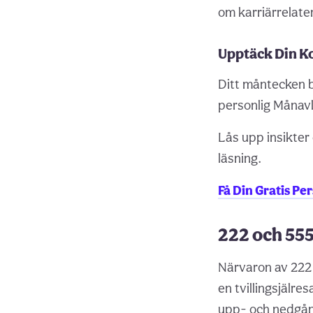
om karriärrelate
Upptäck Din K
Ditt måntecken b
personlig Månavl
Lås upp insikter
läsning.
Få Din Gratis P
222 och 555 
Närvaron av 222
en tvillingsjälr
upp- och nedgång