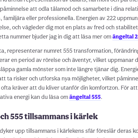
påminnelse att odla tålamod och samarbete i dina relat
, familjära eller professionella. Energien av 222 uppmun
lse, och vägleder dig mot en plats av fred och stabilite
etta nummer bjuder jag in dig att läsa mer om
ängeltal 
etta, representerar numret 555 transformation, förändrin
alerar en period av rörelse och äventyr, vilket uppmanar
läppa gamla mönster som inte längre tjänar dig. Energi
t ta risker och utforska nya möjligheter, vilket påminne
t ofta kräver att du kliver utanför din komfortzon. För at
ativa energi kan du läsa om
ängeltal 555
.
och 555 tillsammans i kärlek
dyker upp tillsammans i kärlekens sfär föreslår deras 