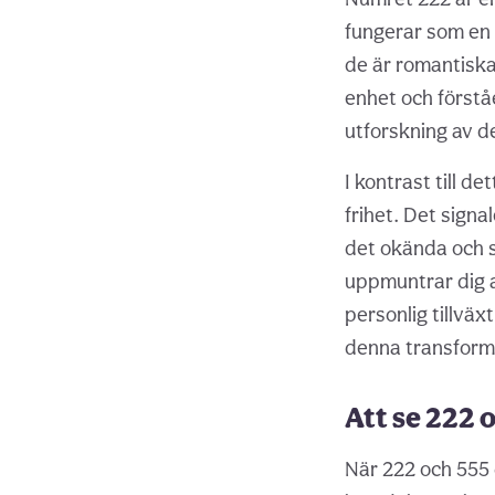
fungerar som en 
de är romantiska
enhet och förståe
utforskning av d
I kontrast till d
frihet. Det sign
det okända och s
uppmuntrar dig at
personlig tillväx
denna transform
Att se 222 
När 222 och 555 