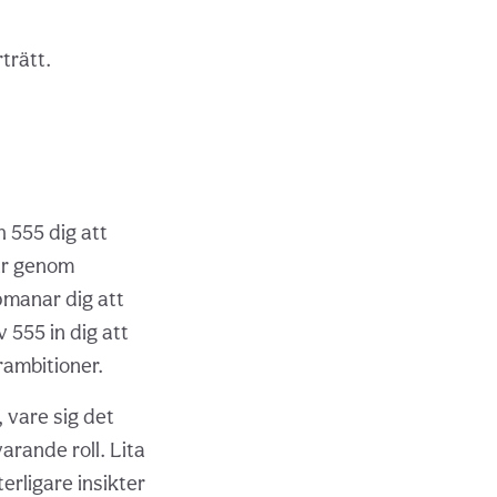
trätt.
 555 dig att
ar genom
pmanar dig att
 555 in dig att
rambitioner.
 vare sig det
arande roll. Lita
erligare insikter