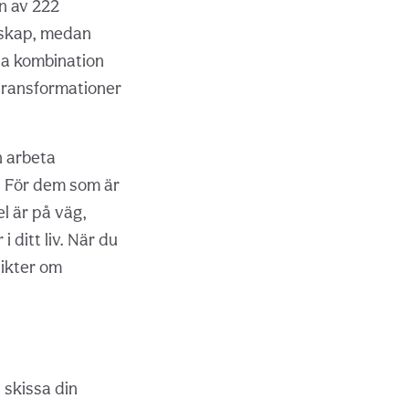
en av 222
rskap, medan
na kombination
 transformationer
n arbeta
. För dem som är
el är på väg,
 ditt liv. När du
sikter om
 skissa din