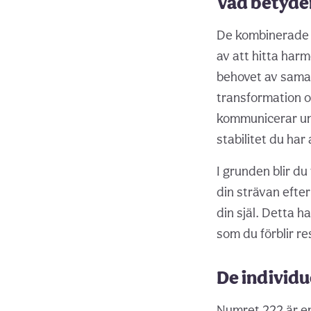
Vad betyder
De kombinerade 
av att hitta har
behovet av samar
transformation o
kommunicerar uni
stabilitet du har
I grunden blir du 
din strävan efter
din själ. Detta 
som du förblir res
De individu
Numret 222 är en