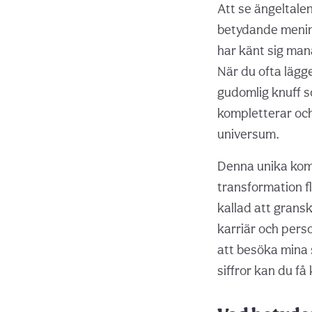
Att se ängeltale
betydande mening
har känt sig man
När du ofta lägger
gudomlig knuff 
kompletterar och
universum.
Denna unika komb
transformation f
kallad att grans
karriär och pers
att besöka mina
siffror kan du få