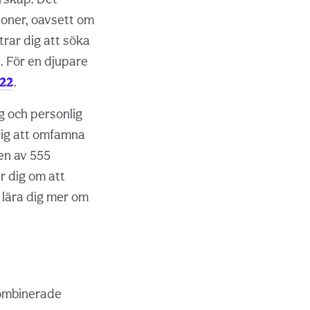
ioner, oavsett om
trar dig att söka
t. För en djupare
222
.
g och personlig
 dig att omfamna
en av 555
r dig om att
t lära dig mer om
kombinerade