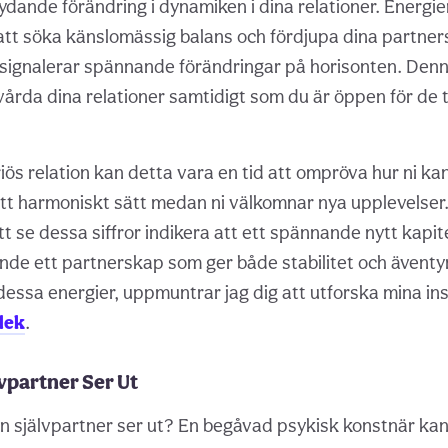
ydande förändring i dynamiken i dina relationer. Energi
att söka känslomässig balans och fördjupa dina partne
 signalerar spännande förändringar på horisonten. Den
t vårda dina relationer samtidigt som du är öppen för de
iös relation kan detta vara en tid att ompröva hur ni ka
tt harmoniskt sätt medan ni välkomnar nya upplevelser
tt se dessa siffror indikera att ett spännande nytt kapit
de ett partnerskap som ger både stabilitet och äventyr i
 dessa energier, uppmuntrar jag dig att utforska mina in
lek
.
lvpartner Ser Ut
in självpartner ser ut? En begåvad psykisk konstnär kan