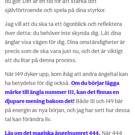
du gör. Det är en tid för att stärka ditt
självförtroende och spela på dina styrkor.
Jag vill att du ska ta ett ögonblick och reflektera
över detta: du behöver inte skynda dig. Låt dina
änglar visa vägen för dig. Dina omständigheter är
precis som de ska vara just nu, och det är viktigt
att du litar på denna process.
När 149 dyker upp, kom ihåg att andra ängeltal kan
ha betydelse för dig också.
Om du börjar lägga
märke till ängla nummer 111, kan det finnas en
djupare mening bakom det!
Både 111 och 149 bär
på energin av nya början, och jag har sett hur dessa
tal kan förändra liv.
Läs om det magiska ängelnumret 444.
När 444