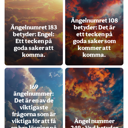
Ängelnumret 108
Ängelnumret 183
betyder: Det är
betyder: Engel:
ett tecken på
Ett tecken på
goda saker som
goda saker att
kommer att
komma.
komma.
169
ängelnummer:
Det är en av de
viktigaste
frågorna som är
viktiga för att få
Ängel nummer
en bra lösning på
249 - Vad betyder