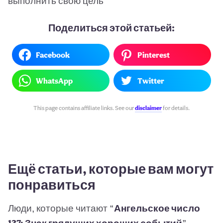
выполнить свою цель
Поделиться этой статьей:
Facebook
Pinterest
WhatsApp
Twitter
This page contains affiliate links. See our
disclaimer
for details.
Ещё статьи, которые вам могут
понравиться
Люди, которые читают “
Ангельское число