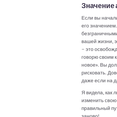
Значение 
Если вы начали
его значением
безграничными 
вашей жизни, э
— это освобожд
говорю своим 
новое». Вы до
рисковать. Дов
даже если на 
Я видела, как 
изменить свою 
правильный пут
заново!