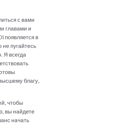
литься с вами
ми главами и
01 появляется в
о не пугайтесь
. Я всегда
ветствовать
готовы
 высшему благу,
ей, чтобы
ю, вы найдете
шанс начать