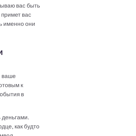
зываю вас быть
 примет вас
дь именно они
и
о ваше
отовым к
события в
 деньгами.
дце, как будто
имвол