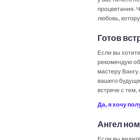
процветания. 
любовь, котору
Готов вст
Если вы хотите
рекомендую об
мастеру Вангу.
вашего будущег
встрече с тем,
Да, я хочу по
Ангел ном
Если вы видите