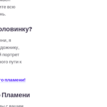
ите всю
нь.
оловинку?
ни, я
удожнику,
й портрет
ого пути к
го пламени!
о Пламени
 вы с вашим