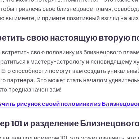
Чтобы привлечь свое близнецовое пламя, освобод
ю вы имеете, и примите позитивный взгляд на жиз
ретить свою настоящую вторую п
 встретить свою половинку из близнецового пламе
ратиться к мастеру-астрологу и ясновидящему х
 Его способности помогут вам создать уникальны
о партнера. Это может стать началом удивительн
 кто предназначен вам!
лучить рисунок своей половинки из Близнецово
ер 101 и разделение Близнецовог
 ангела под номером 101, это может означать, что