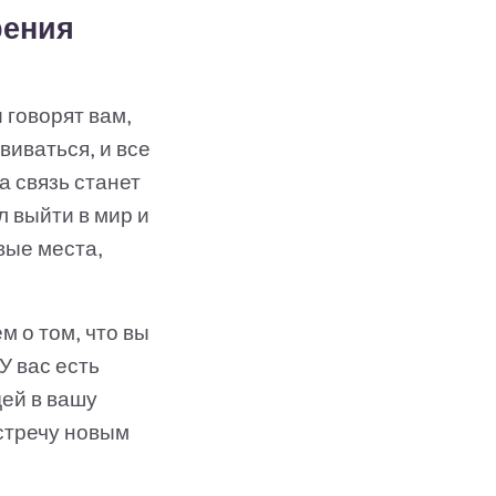
рения
 говорят вам,
виваться, и все
а связь станет
л выйти в мир и
вые места,
м о том, что вы
У вас есть
дей в вашу
встречу новым