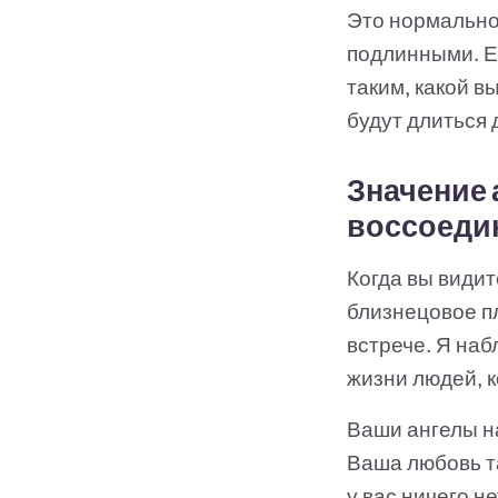
Это нормально
подлинными. Ес
таким, какой в
будут длиться 
Значение 
воссоеди
Когда вы видит
близнецовое пл
встрече. Я наб
жизни людей, 
Ваши ангелы н
Ваша любовь та
у вас ничего н