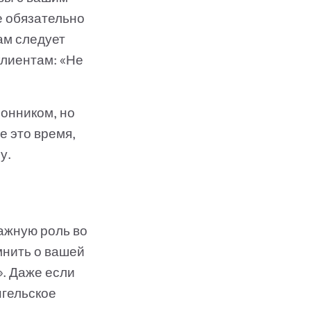
е обязательно
ам следует
клиентам: «Не
онником, но
е это время,
у.
важную роль во
мнить о вашей
». Даже если
нгельское