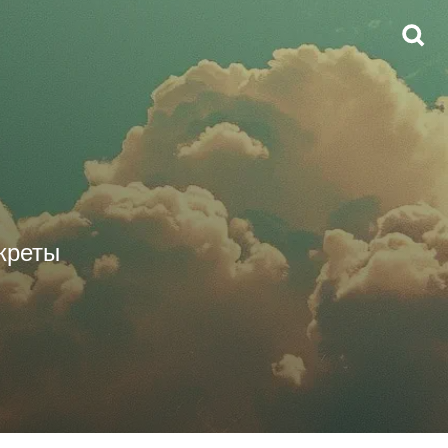
екреты