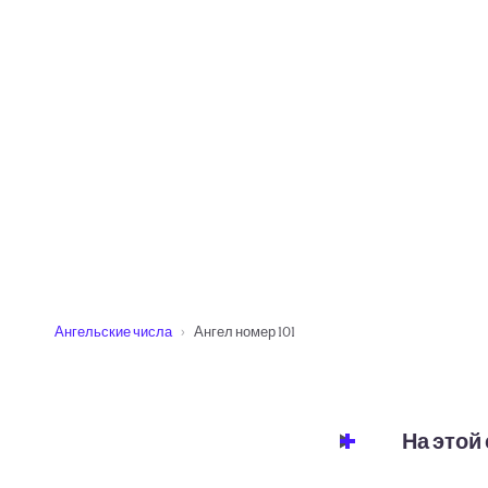
Ангельские числа
Ангел номер 101
На этой