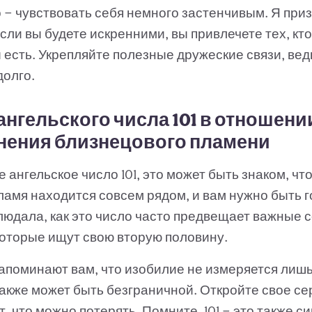
 — чувствовать себя немного застенчивым. Я при
ли вы будете искренними, вы привлечете тех, кто
ы есть. Укрепляйте полезные дружеские связи, ве
долго.
ангельского числа 101 в отношени
нения близнецового пламени
е ангельское число 101, это может быть знаком, чт
амя находится совсем рядом, и вам нужно быть г
людала, как это число часто предвещает важные 
которые ищут свою вторую половину.
апоминают вам, что изобилие не измеряется лишь
кже может быть безграничной. Откройте свое сер
ет, что можно потерять. Помните, 101 — это также с