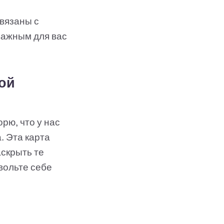
связаны с
важным для вас
ой
орю, что у нас
. Эта карта
аскрыть те
вольте себе