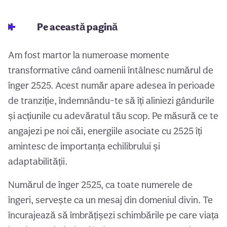
Pe această pagină
Am fost martor la numeroase momente
transformative când oamenii întâlnesc numărul de
înger 2525. Acest număr apare adesea în perioade
de tranziție, îndemnându-te să îți aliniezi gândurile
și acțiunile cu adevăratul tău scop. Pe măsură ce te
angajezi pe noi căi, energiile asociate cu 2525 îți
amintesc de importanța echilibrului și
adaptabilității.
Numărul de înger 2525, ca toate numerele de
îngeri, servește ca un mesaj din domeniul divin. Te
încurajează să îmbrățișezi schimbările pe care viața