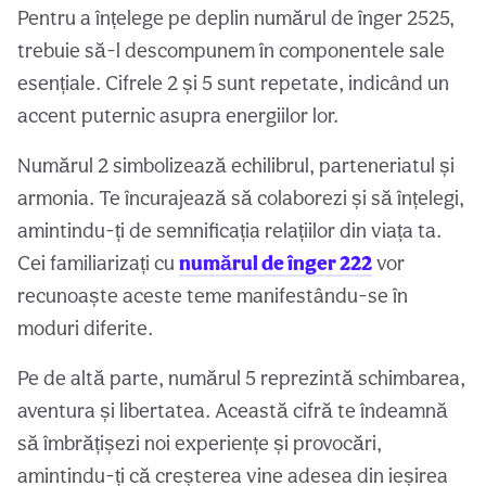
Pentru a înțelege pe deplin numărul de înger 2525,
trebuie să-l descompunem în componentele sale
esențiale. Cifrele 2 și 5 sunt repetate, indicând un
accent puternic asupra energiilor lor.
Numărul 2 simbolizează echilibrul, parteneriatul și
armonia. Te încurajează să colaborezi și să înțelegi,
amintindu-ți de semnificația relațiilor din viața ta.
Cei familiarizați cu
numărul de înger 222
vor
recunoaște aceste teme manifestându-se în
moduri diferite.
Pe de altă parte, numărul 5 reprezintă schimbarea,
aventura și libertatea. Această cifră te îndeamnă
să îmbrățișezi noi experiențe și provocări,
amintindu-ți că creșterea vine adesea din ieșirea