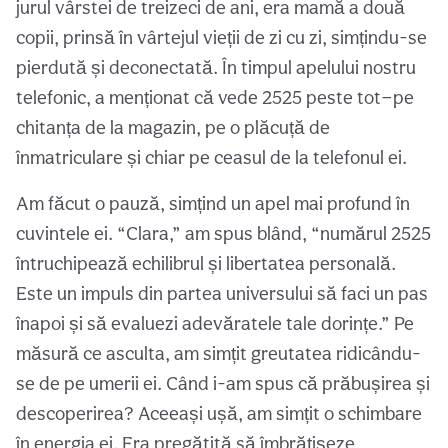
jurul vârstei de treizeci de ani, era mamă a două
copii, prinsă în vârtejul vieții de zi cu zi, simțindu-se
pierdută și deconectată. În timpul apelului nostru
telefonic, a menționat că vede 2525 peste tot—pe
chitanța de la magazin, pe o plăcuță de
înmatriculare și chiar pe ceasul de la telefonul ei.
Am făcut o pauză, simțind un apel mai profund în
cuvintele ei. “Clara,” am spus blând, “numărul 2525
întruchipează echilibrul și libertatea personală.
Este un impuls din partea universului să faci un pas
înapoi și să evaluezi adevăratele tale dorințe.” Pe
măsură ce asculta, am simțit greutatea ridicându-
se de pe umerii ei. Când i-am spus că prăbușirea și
descoperirea? Aceeași ușă, am simțit o schimbare
în energia ei. Era pregătită să îmbrățișeze