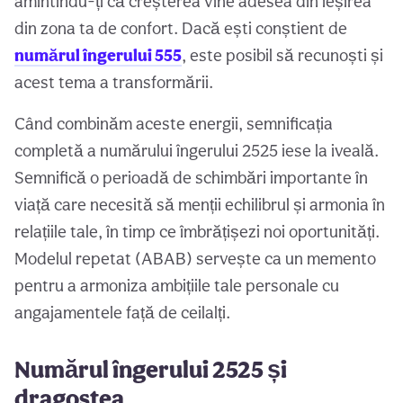
amintindu-ți că creșterea vine adesea din ieșirea
din zona ta de confort. Dacă ești conștient de
numărul îngerului 555
, este posibil să recunoști și
acest tema a transformării.
Când combinăm aceste energii, semnificația
completă a numărului îngerului 2525 iese la iveală.
Semnifică o perioadă de schimbări importante în
viață care necesită să menții echilibrul și armonia în
relațiile tale, în timp ce îmbrățișezi noi oportunități.
Modelul repetat (ABAB) servește ca un memento
pentru a armoniza ambițiile tale personale cu
angajamentele față de ceilalți.
Numărul îngerului 2525 și
dragostea