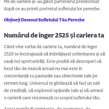
Mii de oameni și-au găsit partenerul predestinat
după ce au primit portretul sufletului lor pereche.
Obțineți Desenul Sufletului Tău Pereche
Numărul de înger 2525 și cariera ta
Când vine vorba de cariera ta, numărul de înger
2525 te încurajează să îmbrățișezi schimbarea și să
cauți noi oportunități. Este posibil să descoperi că
locul tău de muncă actual nu mai este în
concordanță cu pasiunile sau obiectivele tale pe
termen lung. Universul te ghidează să faci un salt
de credință, să explorezi opțiunile tale și să urmezi
o carieră care rezonează cu scopul sufletului tău.
Acest număr îți amintește, de asemenea, de