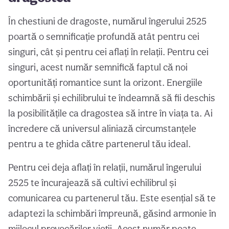
În chestiuni de dragoste, numărul îngerului 2525
poartă o semnificație profundă atât pentru cei
singuri, cât și pentru cei aflați în relații. Pentru cei
singuri, acest număr semnifică faptul că noi
oportunități romantice sunt la orizont. Energiile
schimbării și echilibrului te îndeamnă să fii deschis
la posibilitățile ca dragostea să intre în viața ta. Ai
încredere că universul aliniază circumstanțele
pentru a te ghida către partenerul tău ideal.
Pentru cei deja aflați în relații, numărul îngerului
2525 te încurajează să cultivi echilibrul și
comunicarea cu partenerul tău. Este esențial să te
adaptezi la schimbări împreună, găsind armonie în
mijlocul provocărilor vieții. Acest număr poate