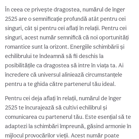
În ceea ce privește dragostea, numărul de înger
2525 are o semnificație profundă atât pentru cei
singuri, cât și pentru cei aflați în relații. Pentru cei
singuri, acest număr semnifică că noi oportunități
romantice sunt la orizont. Energiile schimbării și
echilibrului te îndeamnă să fii deschis la
posibilitățile ca dragostea să intre în viața ta. Ai
încredere că universul aliniează circumstanțele
pentru a te ghida către partenerul tău ideal.
Pentru cei deja aflați în relații, numărul de înger
2525 te încurajează să cultivi echilibrul și
comunicarea cu partenerul tău. Este esențial să te
adaptezi la schimbări împreună, găsind armonie în
mijlocul provocărilor vieții. Acest număr poate