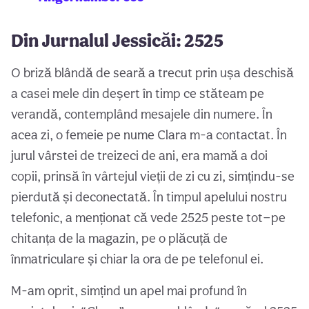
Din Jurnalul Jessicăi: 2525
O briză blândă de seară a trecut prin ușa deschisă
a casei mele din deșert în timp ce stăteam pe
verandă, contemplând mesajele din numere. În
acea zi, o femeie pe nume Clara m-a contactat. În
jurul vârstei de treizeci de ani, era mamă a doi
copii, prinsă în vârtejul vieții de zi cu zi, simțindu-se
pierdută și deconectată. În timpul apelului nostru
telefonic, a menționat că vede 2525 peste tot—pe
chitanța de la magazin, pe o plăcuță de
înmatriculare și chiar la ora de pe telefonul ei.
M-am oprit, simțind un apel mai profund în