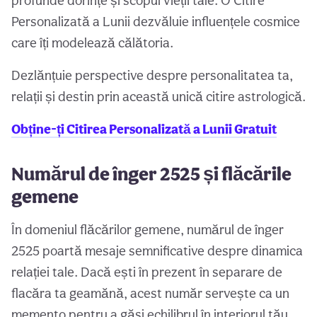
profunde dorințe și scopul vieții tale. O Citire
Personalizată a Lunii dezvăluie influențele cosmice
care îți modelează călătoria.
Dezlănțuie perspective despre personalitatea ta,
relații și destin prin această unică citire astrologică.
Obține-ți Citirea Personalizată a Lunii Gratuit
Numărul de înger 2525 și flăcările
gemene
În domeniul flăcărilor gemene, numărul de înger
2525 poartă mesaje semnificative despre dinamica
relației tale. Dacă ești în prezent în separare de
flacăra ta geamănă, acest număr servește ca un
memento pentru a găsi echilibrul în interiorul tău.