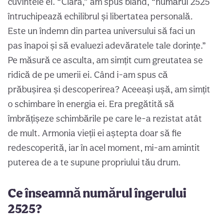
cuvintele ei. “Clara,” am spus blând, “numărul 2525
întruchipează echilibrul și libertatea personală.
Este un îndemn din partea universului să faci un
pas înapoi și să evaluezi adevăratele tale dorințe.”
Pe măsură ce asculta, am simțit cum greutatea se
ridică de pe umerii ei. Când i-am spus că
prăbușirea și descoperirea? Aceeași ușă, am simțit
o schimbare în energia ei. Era pregătită să
îmbrățișeze schimbările pe care le-a rezistat atât
de mult. Armonia vieții ei aștepta doar să fie
redescoperită, iar în acel moment, mi-am amintit
puterea de a te supune propriului tău drum.
Ce înseamnă numărul îngerului
2525?