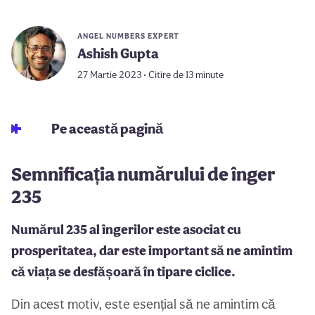
ANGEL NUMBERS EXPERT
Ashish Gupta
27 Martie 2023 • Citire de 13 minute
Pe această pagină
Semnificația numărului de înger
235
Numărul 235 al îngerilor este asociat cu
prosperitatea, dar este important să ne amintim
că viața se desfășoară în tipare ciclice.
Din acest motiv, este esențial să ne amintim că