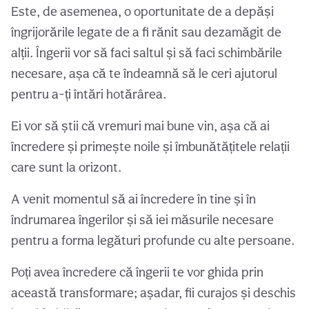
Este, de asemenea, o oportunitate de a depăși
îngrijorările legate de a fi rănit sau dezamăgit de
alții. Îngerii vor să faci saltul și să faci schimbările
necesare, așa că te îndeamnă să le ceri ajutorul
pentru a-ți întări hotărârea.
Ei vor să știi că vremuri mai bune vin, așa că ai
încredere și primește noile și îmbunătățitele relații
care sunt la orizont.
A venit momentul să ai încredere în tine și în
îndrumarea îngerilor și să iei măsurile necesare
pentru a forma legături profunde cu alte persoane.
Poți avea încredere că îngerii te vor ghida prin
această transformare; așadar, fii curajos și deschis