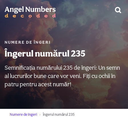
AVERTIZARE:
NUMERE DE ÎNGERI
Îngerul numărul 235
Semnificația numărului 235 de îngeri: Un semn
al lucrurilor bune care vor veni. Fiți cu ochii în
patru pentru acest număr!
Numere de îngeri
Îngerul numărul 235