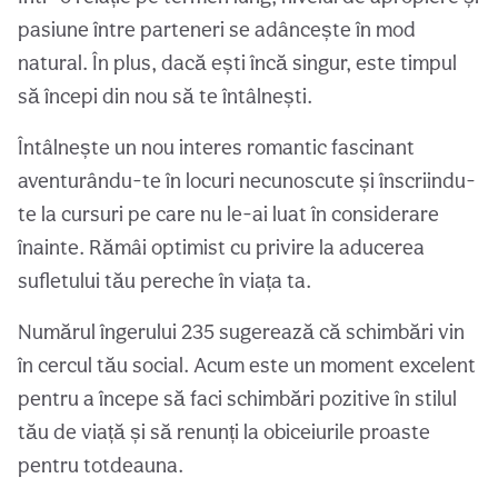
pasiune între parteneri se adâncește în mod
natural. În plus, dacă ești încă singur, este timpul
să începi din nou să te întâlnești.
Întâlnește un nou interes romantic fascinant
aventurându-te în locuri necunoscute și înscriindu-
te la cursuri pe care nu le-ai luat în considerare
înainte. Rămâi optimist cu privire la aducerea
sufletului tău pereche în viața ta.
Numărul îngerului 235 sugerează că schimbări vin
în cercul tău social. Acum este un moment excelent
pentru a începe să faci schimbări pozitive în stilul
tău de viață și să renunți la obiceiurile proaste
pentru totdeauna.