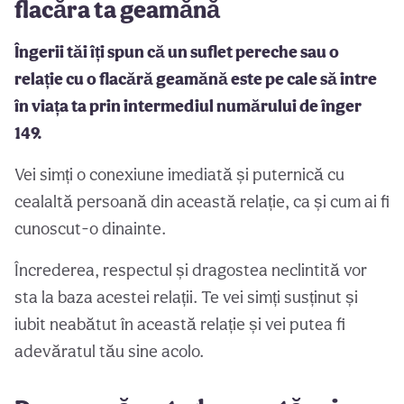
flacăra ta geamănă
Îngerii tăi îți spun că un suflet pereche sau o
relație cu o flacără geamănă este pe cale să intre
în viața ta prin intermediul numărului de înger
149.
Vei simți o conexiune imediată și puternică cu
cealaltă persoană din această relație, ca și cum ai fi
cunoscut-o dinainte.
Încrederea, respectul și dragostea neclintită vor
sta la baza acestei relații. Te vei simți susținut și
iubit neabătut în această relație și vei putea fi
adevăratul tău sine acolo.