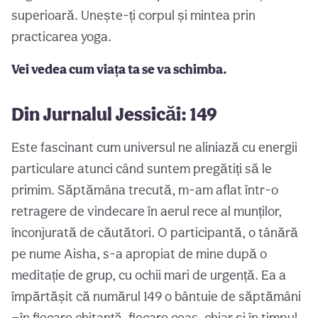
superioară. Unește-ți corpul și mintea prin
practicarea yoga.
Vei vedea cum viața ta se va schimba.
Din Jurnalul Jessicăi: 149
Este fascinant cum universul ne aliniază cu energii
particulare atunci când suntem pregătiți să le
primim. Săptămâna trecută, m-am aflat într-o
retragere de vindecare în aerul rece al munților,
înconjurată de căutători. O participantă, o tânără
pe nume Aisha, s-a apropiat de mine după o
meditație de grup, cu ochii mari de urgență. Ea a
împărtășit că numărul 149 o bântuie de săptămâni
—în fiecare chitanță, fiecare ceas, chiar și în timpul