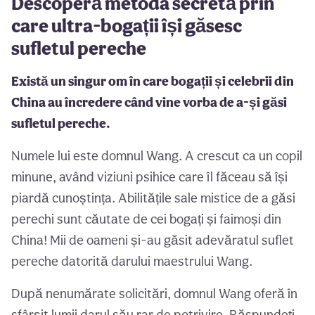
Descoperă metoda secretă prin
care ultra-bogații își găsesc
sufletul pereche
Există un singur om în care bogații și celebrii din
China au încredere când vine vorba de a-și găsi
sufletul pereche.
Numele lui este domnul Wang. A crescut ca un copil
minune, având viziuni psihice care îl făceau să își
piardă cunoștința. Abilitățile sale mistice de a găsi
perechi sunt căutate de cei bogați și faimoși din
China! Mii de oameni și-au găsit adevăratul suflet
pereche datorită darului maestrului Wang.
După nenumărate solicitări, domnul Wang oferă în
sfârșit lumii darul său rar de potrivire. Răspundeți