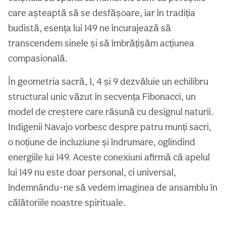
care așteaptă să se desfășoare, iar în tradiția
budistă, esența lui 149 ne încurajează să
transcendem sinele și să îmbrățișăm acțiunea
compasională.
În geometria sacră, 1, 4 și 9 dezvăluie un echilibru
structural unic văzut în secvența Fibonacci, un
model de creștere care răsună cu designul naturii.
Indigenii Navajo vorbesc despre patru munți sacri,
o noțiune de incluziune și îndrumare, oglindind
energiile lui 149. Aceste conexiuni afirmă că apelul
lui 149 nu este doar personal, ci universal,
îndemnându-ne să vedem imaginea de ansamblu în
călătoriile noastre spirituale.