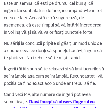
Este un semnal că ești pe drumul cel bun și că
îngerii tăi sunt alături de tine, încurajându-te în tot
ceea ce faci. Această cifră sugerează, de
asemenea, că este timpul să vă întăriți încrederea
în voi înșivă și să vă valorificați punctele forte.
Nu săriți la concluzii pripite și găsiți un mod unic de
a spune ceea ce doriți să spuneți. Lasă-ți îngerii să
te ghideze. Nu trebuie să te miști rapid.
Îngerii tăi îți spun să te relaxezi și să lași lucrurile să
se întâmple așa cum se întâmplă. Recunoașteți-vă
poziția ca fiind exact acolo unde ar trebui să fie.
Când vezi 149, alte numere de îngeri pot avea
semnificație.
Dacă începi să observi îngerul cu