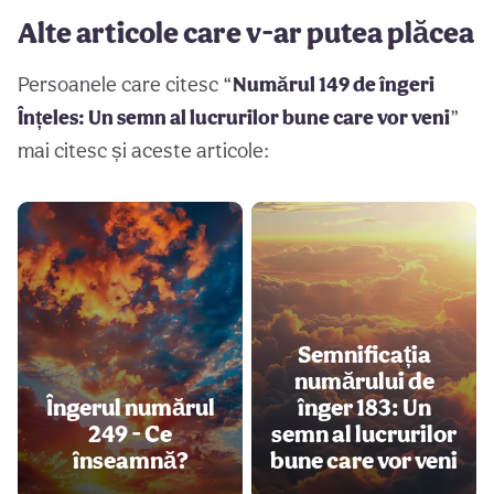
Alte articole care v-ar putea plăcea
Persoanele care citesc “
Numărul 149 de îngeri
Înțeles: Un semn al lucrurilor bune care vor veni
”
mai citesc și aceste articole:
Semnificația
numărului de
Îngerul numărul
înger 183: Un
249 - Ce
semn al lucrurilor
înseamnă?
bune care vor veni