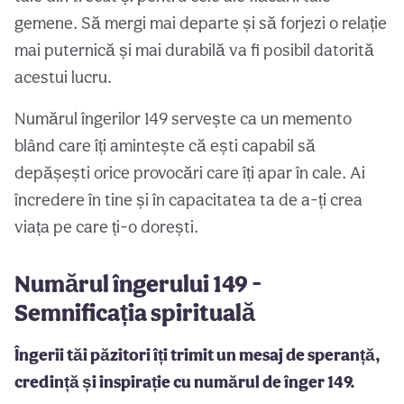
gemene. Să mergi mai departe și să forjezi o relație
mai puternică și mai durabilă va fi posibil datorită
acestui lucru.
Numărul îngerilor 149 servește ca un memento
blând care îți amintește că ești capabil să
depășești orice provocări care îți apar în cale. Ai
încredere în tine și în capacitatea ta de a-ți crea
viața pe care ți-o dorești.
Numărul îngerului 149 -
Semnificația spirituală
Îngerii tăi păzitori îți trimit un mesaj de speranță,
credință și inspirație cu numărul de înger 149.