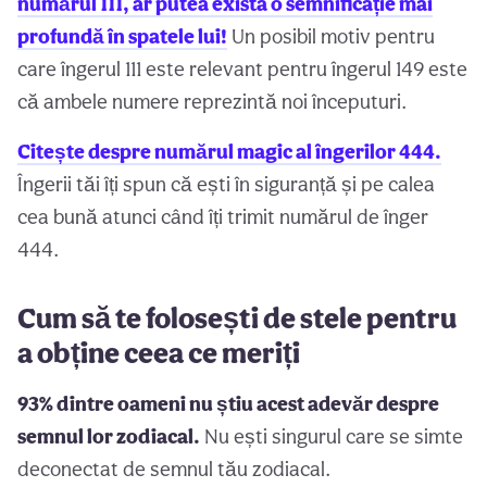
numărul 111, ar putea exista o semnificație mai
profundă în spatele lui!
Un posibil motiv pentru
care îngerul 111 este relevant pentru îngerul 149 este
că ambele numere reprezintă noi începuturi.
Citește despre numărul magic al îngerilor 444.
Îngerii tăi îți spun că ești în siguranță și pe calea
cea bună atunci când îți trimit numărul de înger
444.
Cum să te folosești de stele pentru
a obține ceea ce meriți
93% dintre oameni nu știu acest adevăr despre
semnul lor zodiacal.
Nu ești singurul care se simte
deconectat de semnul tău zodiacal.