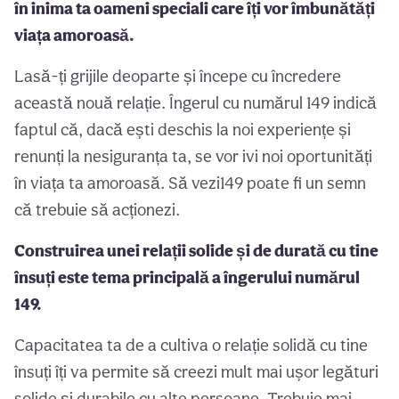
în inima ta oameni speciali care îți vor îmbunătăți
viața amoroasă.
Lasă-ți grijile deoparte și începe cu încredere
această nouă relație. Îngerul cu numărul 149 indică
faptul că, dacă ești deschis la noi experiențe și
renunți la nesiguranța ta, se vor ivi noi oportunități
în viața ta amoroasă. Să vezi149 poate fi un semn
că trebuie să acționezi.
Construirea unei relații solide și de durată cu tine
însuți este tema principală a îngerului numărul
149.
Capacitatea ta de a cultiva o relație solidă cu tine
însuți îți va permite să creezi mult mai ușor legături
solide și durabile cu alte persoane. Trebuie mai