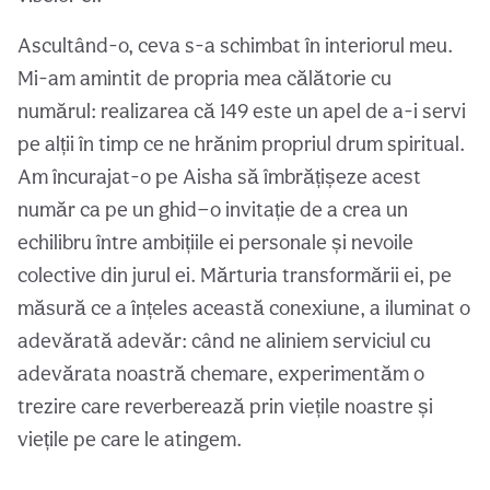
Ascultând-o, ceva s-a schimbat în interiorul meu.
Mi-am amintit de propria mea călătorie cu
numărul: realizarea că 149 este un apel de a-i servi
pe alții în timp ce ne hrănim propriul drum spiritual.
Am încurajat-o pe Aisha să îmbrățișeze acest
număr ca pe un ghid—o invitație de a crea un
echilibru între ambițiile ei personale și nevoile
colective din jurul ei. Mărturia transformării ei, pe
măsură ce a înțeles această conexiune, a iluminat o
adevărată adevăr: când ne aliniem serviciul cu
adevărata noastră chemare, experimentăm o
trezire care reverberează prin viețile noastre și
viețile pe care le atingem.