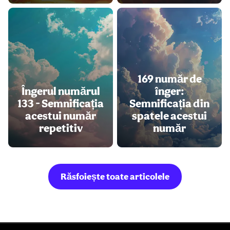
169 număr de
Îngerul numărul
înger:
133 - Semnificația
Semnificația din
acestui număr
spatele acestui
repetitiv
număr
Răsfoiește toate articolele