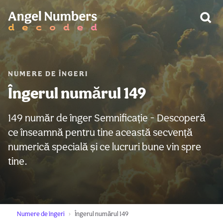
AVERTIZARE:
NUMERE DE ÎNGERI
Îngerul numărul 149
149 număr de înger Semnificație - Descoperă
ce înseamnă pentru tine această secvență
numerică specială și ce lucruri bune vin spre
tine.
Numere de îngeri
Îngerul numărul 149