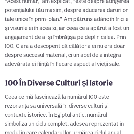
“Acest număr,” am explicat, “este despre atingerea
potențialului tău maxim, despre aducerea darurilor
tale unice în prim-plan.” Am pătruns adânc în fricile
și visurile ei în acea zi, iar ceea ce a apărut a fost un
angajament de a-și îmbrățișa pe deplin calea. Prin
100, Clara a descoperit că călătoria ei nu era doar
despre succesul material, ci un apel de a integra
adevărata ei ființă în fiecare aspect al vieții sale.
100 În Diverse Culturi și Istorie
Ceea ce mă fascinează la numărul 100 este
rezonanța sa universală în diverse culturi și
contexte istorice. În Egiptul antic, numărul
simboliza un ciclu complet, adesea reprezentat în
modul în care calendarul lor urmărea ciclul anual.