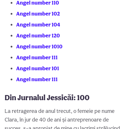
Angel number 110
Angel number 102
Angel number 104
Angel number 120
Angel number 1010
Angel number 111
Angel number 101
Angel number 111
Din Jurnalul Jessicăi: 100
La retragerea de anul trecut, o femeie pe nume
Clara, în jur de 40 de ani și antreprenoare de
succes, s-a apropiat de mine cu lacrimi strălucind