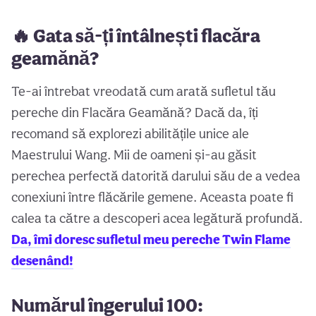
🔥 Gata să-ți întâlnești flacăra
geamănă?
Te-ai întrebat vreodată cum arată sufletul tău
pereche din Flacăra Geamănă? Dacă da, îți
recomand să explorezi abilitățile unice ale
Maestrului Wang. Mii de oameni și-au găsit
perechea perfectă datorită darului său de a vedea
conexiuni între flăcările gemene. Aceasta poate fi
calea ta către a descoperi acea legătură profundă.
Da, îmi doresc sufletul meu pereche Twin Flame
desenând!
Numărul îngerului 100: