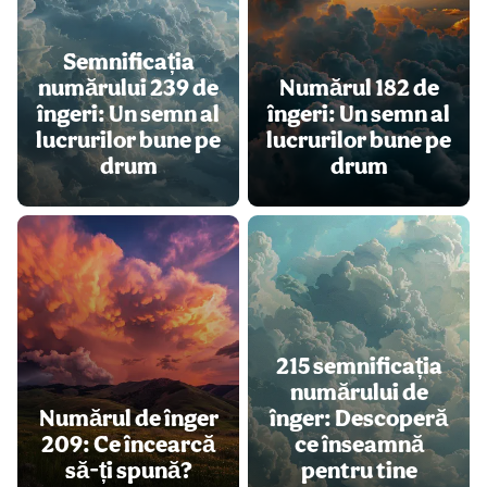
Semnificația
numărului 239 de
Numărul 182 de
îngeri: Un semn al
îngeri: Un semn al
lucrurilor bune pe
lucrurilor bune pe
drum
drum
215 semnificația
numărului de
Numărul de înger
înger: Descoperă
209: Ce încearcă
ce înseamnă
să-ți spună?
pentru tine