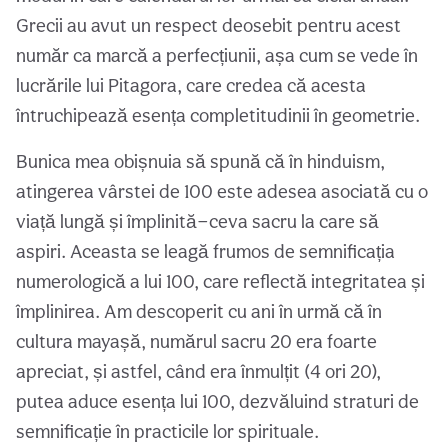
Grecii au avut un respect deosebit pentru acest
număr ca marcă a perfecțiunii, așa cum se vede în
lucrările lui Pitagora, care credea că acesta
întruchipează esența completitudinii în geometrie.
Bunica mea obișnuia să spună că în hinduism,
atingerea vârstei de 100 este adesea asociată cu o
viață lungă și împlinită—ceva sacru la care să
aspiri. Aceasta se leagă frumos de semnificația
numerologică a lui 100, care reflectă integritatea și
împlinirea. Am descoperit cu ani în urmă că în
cultura mayașă, numărul sacru 20 era foarte
apreciat, și astfel, când era înmulțit (4 ori 20),
putea aduce esența lui 100, dezvăluind straturi de
semnificație în practicile lor spirituale.