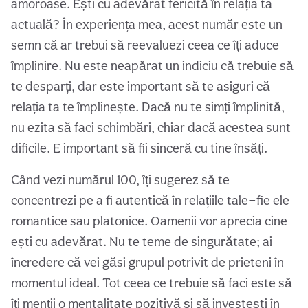
amoroase. Ești cu adevărat fericită în relația ta
actuală? În experiența mea, acest număr este un
semn că ar trebui să reevaluezi ceea ce îți aduce
împlinire. Nu este neapărat un indiciu că trebuie să
te desparți, dar este important să te asiguri că
relația ta te împlinește. Dacă nu te simți împlinită,
nu ezita să faci schimbări, chiar dacă acestea sunt
dificile. E important să fii sinceră cu tine însăți.
Când vezi numărul 100, îți sugerez să te
concentrezi pe a fi autentică în relațiile tale—fie ele
romantice sau platonice. Oamenii vor aprecia cine
ești cu adevărat. Nu te teme de singurătate; ai
încredere că vei găsi grupul potrivit de prieteni în
momentul ideal. Tot ceea ce trebuie să faci este să
îți menții o mentalitate pozitivă și să investești în