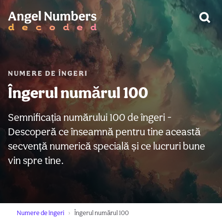
AVERTIZARE:
NUMERE DE ÎNGERI
Îngerul numărul 100
Semnificația numărului 100 de îngeri -
Descoperă ce înseamnă pentru tine această
secvență numerică specială și ce lucruri bune
vin spre tine.
Numere de îngeri
Îngerul numărul 100