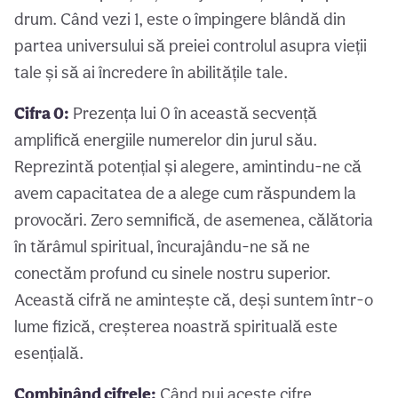
drum. Când vezi 1, este o împingere blândă din
partea universului să preiei controlul asupra vieții
tale și să ai încredere în abilitățile tale.
Cifra 0:
Prezența lui 0 în această secvență
amplifică energiile numerelor din jurul său.
Reprezintă potențial și alegere, amintindu-ne că
avem capacitatea de a alege cum răspundem la
provocări. Zero semnifică, de asemenea, călătoria
în tărâmul spiritual, încurajându-ne să ne
conectăm profund cu sinele nostru superior.
Această cifră ne amintește că, deși suntem într-o
lume fizică, creșterea noastră spirituală este
esențială.
Combinând cifrele:
Când pui aceste cifre