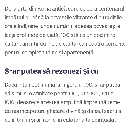
De la arta din Roma antică care celebra centenarul
împăraților până la poveștile vibrante din tradițiile
orale indigene, unde numărul adesea povestește
lecții profunde de viață, 100 stă ca un pod între
culturi, amintindu-ne de căutarea noastră comună
pentru completitudine și apartenență.
S-ar putea să rezonezi și cu
Dacă întâlnești numărul îngerului 100, s-ar putea
să simți și o afinitate pentru 110, 102, 104, 120 și
1010, deoarece acestea amplifică împreună teme
de noi începuturi, ghidare divină și dansul sacru al
echilibrului și armoniei în călătoria ta spirituală.