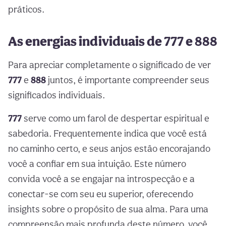
práticos.
As energias individuais de 777 e 888
Para apreciar completamente o significado de ver
777
e
888
juntos, é importante compreender seus
significados individuais.
777
serve como um farol de despertar espiritual e
sabedoria. Frequentemente indica que você está
no caminho certo, e seus anjos estão encorajando
você a confiar em sua intuição. Este número
convida você a se engajar na introspecção e a
conectar-se com seu eu superior, oferecendo
insights sobre o propósito de sua alma. Para uma
compreensão mais profunda deste número, você