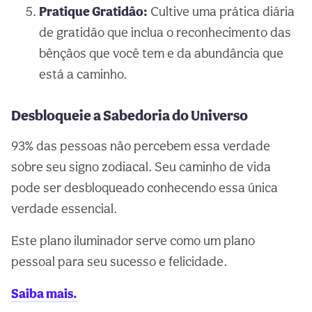
Pratique Gratidão:
Cultive uma prática diária
de gratidão que inclua o reconhecimento das
bênçãos que você tem e da abundância que
está a caminho.
Desbloqueie a Sabedoria do Universo
93% das pessoas não percebem essa verdade
sobre seu signo zodiacal. Seu caminho de vida
pode ser desbloqueado conhecendo essa única
verdade essencial.
Este plano iluminador serve como um plano
pessoal para seu sucesso e felicidade.
Saiba mais.