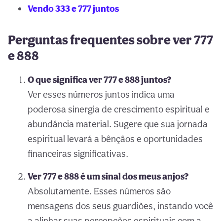
Vendo 333 e 777 juntos
Perguntas frequentes sobre ver 777
e 888
O que significa ver 777 e 888 juntos?
Ver esses números juntos indica uma
poderosa sinergia de crescimento espiritual e
abundância material. Sugere que sua jornada
espiritual levará a bênçãos e oportunidades
financeiras significativas.
Ver 777 e 888 é um sinal dos meus anjos?
Absolutamente. Esses números são
mensagens dos seus guardiões, instando você
a alinhar suas percepções espirituais com a