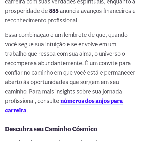
carreira com suas verdades espirituais, enquanto a
prosperidade de
888
anuncia avanços financeiros e
reconhecimento profissional.
Essa combinação é um lembrete de que, quando
você segue sua intuição e se envolve em um
trabalho que ressoa com sua alma, o universo o
recompensa abundantemente. É um convite para
confiar no caminho em que você está e permanecer
aberto às oportunidades que surgem em seu
caminho. Para mais insights sobre sua jornada
profissional, consulte
números dos anjos para
carreira
.
Descubra seu Caminho Cósmico