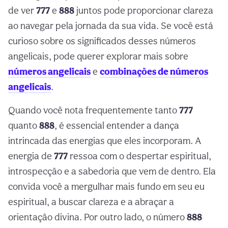
de ver
777
e
888
juntos pode proporcionar clareza
ao navegar pela jornada da sua vida. Se você está
curioso sobre os significados desses números
angelicais, pode querer explorar mais sobre
números angelicais
e
combinações de números
angelicais
.
Quando você nota frequentemente tanto
777
quanto
888
, é essencial entender a dança
intrincada das energias que eles incorporam. A
energia de
777
ressoa com o despertar espiritual,
introspecção e a sabedoria que vem de dentro. Ela
convida você a mergulhar mais fundo em seu eu
espiritual, a buscar clareza e a abraçar a
orientação divina. Por outro lado, o número
888