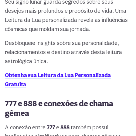
Seu signo lunar guarda segredos sobre seus
desejos mais profundos e propósito de vida. Uma
Leitura da Lua personalizada revela as influências
cósmicas que moldam sua jornada.
Desbloqueie insights sobre sua personalidade,
relacionamentos e destino através desta leitura
astrológica única.
Obtenha sua Leitura da Lua Personalizada
Gratuita
777 e 888 e conexões de chama
gêmea
A conexão entre
777
e
888
também possui