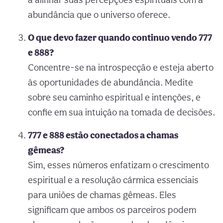
abundância que o universo oferece.
O que devo fazer quando continuo vendo 777
e 888?
Concentre-se na introspecção e esteja aberto
às oportunidades de abundância. Medite
sobre seu caminho espiritual e intenções, e
confie em sua intuição na tomada de decisões.
777 e 888 estão conectados a chamas
gêmeas?
Sim, esses números enfatizam o crescimento
espiritual e a resolução cármica essenciais
para uniões de chamas gêmeas. Eles
significam que ambos os parceiros podem