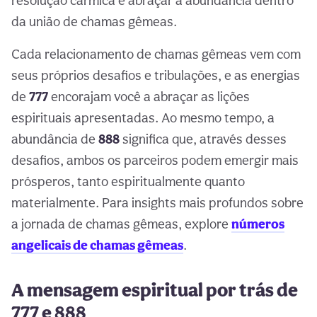
resolução cármica e abraçar a abundância dentro
da união de chamas gêmeas.
Cada relacionamento de chamas gêmeas vem com
seus próprios desafios e tribulações, e as energias
de
777
encorajam você a abraçar as lições
espirituais apresentadas. Ao mesmo tempo, a
abundância de
888
significa que, através desses
desafios, ambos os parceiros podem emergir mais
prósperos, tanto espiritualmente quanto
materialmente. Para insights mais profundos sobre
a jornada de chamas gêmeas, explore
números
angelicais de chamas gêmeas
.
A mensagem espiritual por trás de
777 e 888