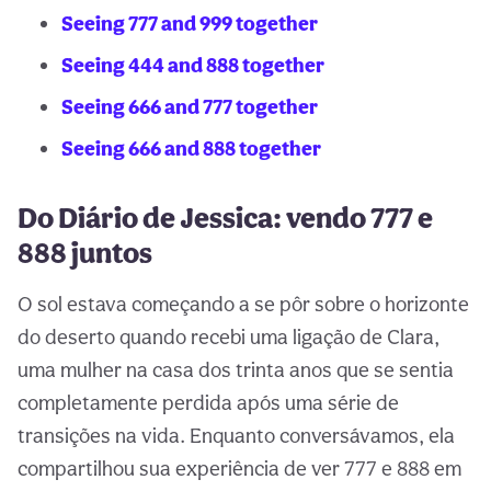
Seeing 777 and 999 together
Seeing 444 and 888 together
Seeing 666 and 777 together
Seeing 666 and 888 together
Do Diário de Jessica: vendo 777 e
888 juntos
O sol estava começando a se pôr sobre o horizonte
do deserto quando recebi uma ligação de Clara,
uma mulher na casa dos trinta anos que se sentia
completamente perdida após uma série de
transições na vida. Enquanto conversávamos, ela
compartilhou sua experiência de ver 777 e 888 em