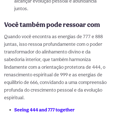
alcançar evolução pessoal e abundância
juntos.
Você também pode ressoar com
Quando você encontra as energias de 777 e 888
juntas, isso ressoa profundamente com o poder
transformador do alinhamento divino e da
sabedoria interior, que também harmoniza
lindamente com a orientação protetora de 444, o
renascimento espiritual de 999 e as energias de
equilíbrio de 666, convidando a uma compreensão
profunda do crescimento pessoal e da evolução
espiritual.
Seeing 444 and 777 together