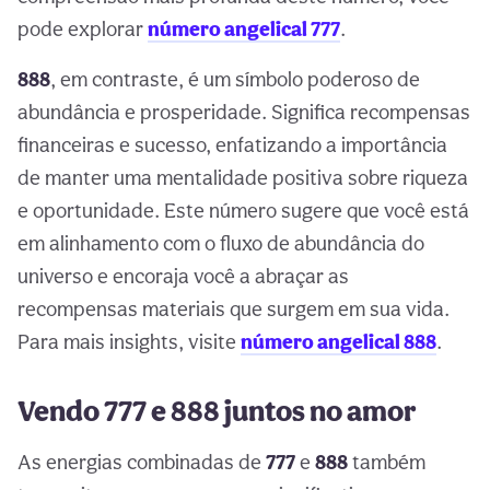
pode explorar
número angelical 777
.
888
, em contraste, é um símbolo poderoso de
abundância e prosperidade. Significa recompensas
financeiras e sucesso, enfatizando a importância
de manter uma mentalidade positiva sobre riqueza
e oportunidade. Este número sugere que você está
em alinhamento com o fluxo de abundância do
universo e encoraja você a abraçar as
recompensas materiais que surgem em sua vida.
Para mais insights, visite
número angelical 888
.
Vendo 777 e 888 juntos no amor
As energias combinadas de
777
e
888
também