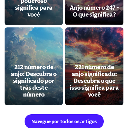
poderoso
significa para
Anjo número 247 -
você
O que significa?
212 número de
221 número de
anjo: Descubra o
anjo significado:
significado por
Descubra o que
trás deste
isso significa para
número
você
Navegue por todos os artigos