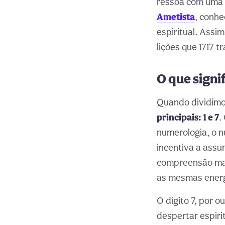
ressoa com uma e
Ametista
, conhe
espiritual. Assi
lições que 1717 tr
O que signi
Quando dividim
principais: 1 e 7
.
numerologia, o n
incentiva a assu
compreensão mai
as mesmas energi
O dígito 7, por o
despertar espiri