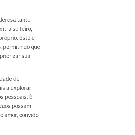
derosa tanto
ntra solteiro,
róprio. Este é
, permitindo que
priorizar sua
idade de
is a explorar
s pessoais. É
íduos possam
 o amor, convido