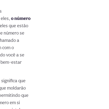
s
 eles,
o número
eles que estão
se número se
 chamado a
m com o
do você a se
u bem-estar
significa que
 que moldarão
 permitindo que
mero em si