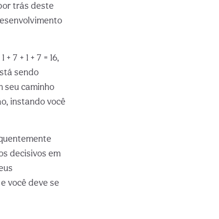
or trás deste
desenvolvimento
 + 7 + 1 + 7 = 16,
está sendo
m seu caminho
xão, instando você
requentemente
os decisivos em
seus
e você deve se