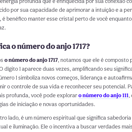
nergia profunda que é enriquecida por sua conexão com
cido por sua capacidade de aprimorar a intuição e a p
m, é benéfico manter esse cristal perto de você enquant
az.
fica o número do anjo 1717?
os
o número do anjo 1717
, notamos que ele é composto 
 O dígito 1 aparece duas vezes, amplificando seu signifi
úmero 1 simboliza novos começos, liderança e autoafirm
mir o controle de sua vida e reconhecer seu potencial. 
s profunda, você pode explorar
o número do anjo 111
,
as de iniciação e novas oportunidades.
utro lado, é um número espiritual que significa sabedoria 
tual e iluminação. Ele o incentiva a buscar verdades mai