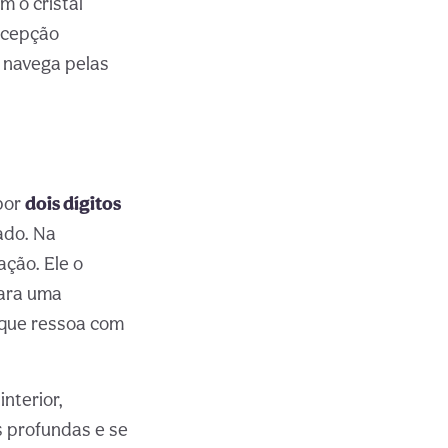
 o cristal
ercepção
o navega pelas
por
dois dígitos
cado. Na
ação. Ele o
Para uma
 que ressoa com
interior,
s profundas e se