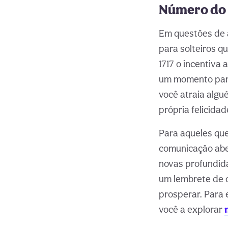
Número do 
Em questões de 
para solteiros q
1717 o incentiva
um momento para
você atraia algu
própria felicida
Para aqueles que
comunicação aber
novas profundid
um lembrete de 
prosperar. Para 
você a explorar