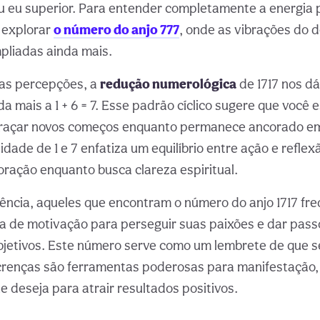
 eu superior. Para entender completamente a energia p
e explorar
o número do anjo 777
, onde as vibrações do 
mpliadas ainda mais.
as percepções, a
redução numerológica
de 1717 nos dá 1
a mais a 1 + 6 = 7. Esse padrão cíclico sugere que você 
braçar novos começos enquanto permanece ancorado e
lidade de 1 e 7 enfatiza um equilíbrio entre ação e refle
coração enquanto busca clareza espiritual.
ência, aqueles que encontram o número do anjo 1717 f
 de motivação para perseguir suas paixões e dar pass
bjetivos. Este número serve como um lembrete de que 
renças são ferramentas poderosas para manifestação, 
e deseja para atrair resultados positivos.