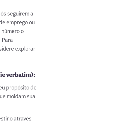
pós seguirem a
 de emprego ou
e número o
. Para
sidere explorar
e verbatim):
eu propósito de
 que moldam sua
stino através