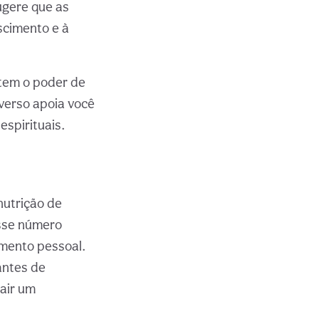
ugere que as
scimento e à
 tem o poder de
verso apoia você
espirituais.
nutrição de
esse número
imento pessoal.
antes de
rair um