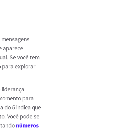
es mensagens
te aparece
tual. Se você tem
o para explorar
 liderança
 momento para
a do 5 indica que
to. Você pode se
sitando
números