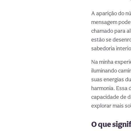
A aparição do nú
mensagem poder
chamado para al
estão se desenro
sabedoria interio
Na minha experi
iluminando camin
suas energias dua
harmonia. Essa d
capacidade de de
explorar mais s
O que signi