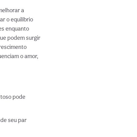
melhorar a
 o equilíbrio
es enquanto
que podem surgir
crescimento
uenciam o amor,
entoso pode
 de seu par