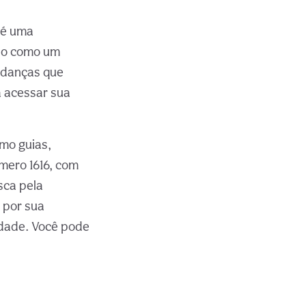
 é uma
do como um
udanças que
a acessar sua
mo guias,
mero 1616, com
sca pela
 por sua
idade. Você pode