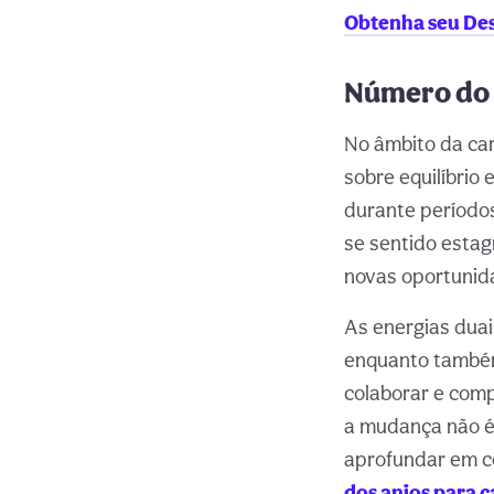
Obtenha seu Des
Número do a
No âmbito da car
sobre equilíbrio
durante períodos
se sentido estag
novas oportunid
As energias duai
enquanto também
colaborar e comp
a mudança não é
aprofundar em c
dos anjos para c