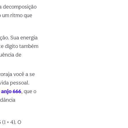
ua decomposição
o um ritmo que
ção. Sua energia
ste dígito também
luência de
oraja você a se
vida pessoal.
 anjo 666
, que o
ndância
(1 + 4). O