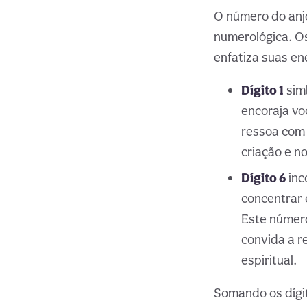
O número do anj
numerológica. Os
enfatiza suas en
Dígito 1
simb
encoraja vo
ressoa com
criação e n
Dígito 6
inc
concentrar 
Este númer
convida a r
espiritual.
Somando os dígito