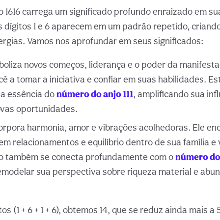
o 1616 carrega um significado profundo enraizado em s
 dígitos 1 e 6 aparecem em um padrão repetido, criand
ergias. Vamos nos aprofundar em seus significados:
oliza novos começos, liderança e o poder da manifesta
cê a tomar a iniciativa e confiar em suas habilidades. E
 a essência do
número do anjo 111
, amplificando sua inf
ovas oportunidades.
orpora harmonia, amor e vibrações acolhedoras. Ele enc
em relacionamentos e equilíbrio dentro de sua família e 
o também se conecta profundamente com o
número do
emodelar sua perspectiva sobre riqueza material e abu
s (1 + 6 + 1 + 6), obtemos 14, que se reduz ainda mais a 5 