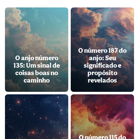
O número 187 do
O anjo número
anjo: Seu
135: Um sinal de
significado e
coisas boas no
propósito
caminho
revelados
O número 115 do