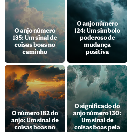
O anjo número
O anjo número
124: Um símbolo
135: Um sinal de
poderoso de
coisas boas no
mudança
caminho
positiva
O significado do
O número 182 do
anjo número 130:
anjo: Um sinal de
Um sinal de
coisas boas no
coisas boas pela