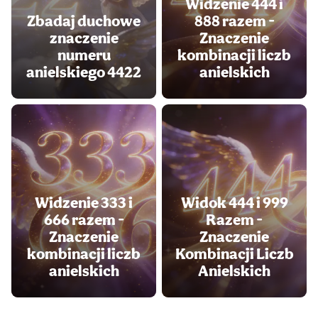
Widzenie 444 i
Zbadaj duchowe
888 razem -
znaczenie
Znaczenie
numeru
kombinacji liczb
anielskiego 4422
anielskich
Widzenie 333 i
Widok 444 i 999
666 razem -
Razem -
Znaczenie
Znaczenie
kombinacji liczb
Kombinacji Liczb
anielskich
Anielskich