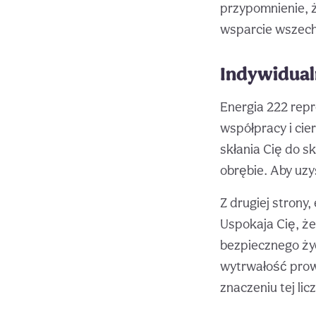
przypomnienie, 
wsparcie wszech
Indywidualn
Energia 222 rep
współpracy i cie
skłania Cię do s
obrębie. Aby uz
Z drugiej strony
Uspokaja Cię, ż
bezpiecznego życ
wytrwałość prow
znaczeniu tej li