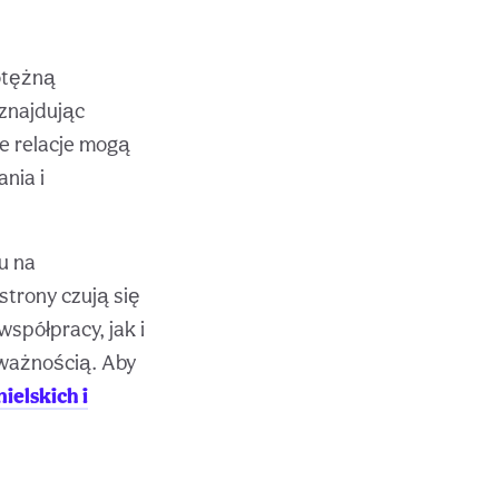
potężną
znajdując
e relacje mogą
nia i
u na
strony czują się
spółpracy, jak i
 uważnością. Aby
nielskich i