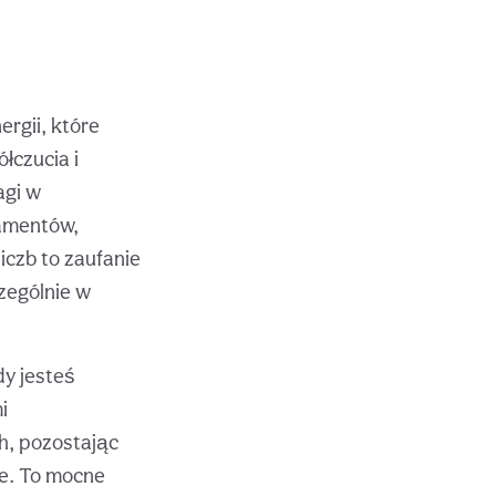
ergii, które
łczucia i
agi w
damentów,
iczb to zaufanie
czególnie w
dy jesteś
i
h, pozostając
e. To mocne