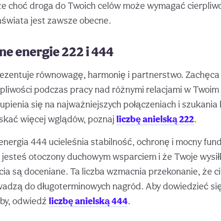
że choć droga do Twoich celów może wymagać cierpliwoś
świata jest zawsze obecne.
e energie 222 i 444
rezentuje równowagę, harmonię i partnerstwo. Zachęca 
rpliwości podczas pracy nad różnymi relacjami w Twoim ż
kupienia się na najważniejszych połączeniach i szukania 
yskać więcej wglądów, poznaj
liczbę anielską 222
.
, energia 444 ucieleśnia stabilność, ochronę i mocny fu
e jesteś otoczony duchowym wsparciem i że Twoje wysi
ia są doceniane. Ta liczba wzmacnia przekonanie, że ci
adzą do długoterminowych nagród. Aby dowiedzieć się
czby, odwiedź
liczbę anielską 444
.