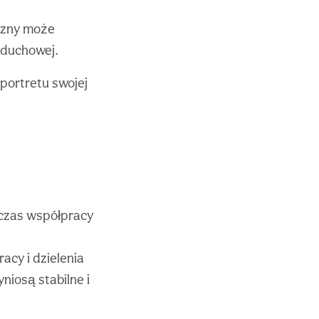
czny może
 duchowej.
portretu swojej
 czas współpracy
cy i dzielenia
niosą stabilne i