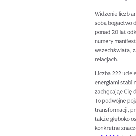
Widzenie liczb a
sobą bogactwo d
ponad 20 lat odk
numery manifestu
wszechświata, za
relacjach.
Liczba 222 uciel
energiami stabiln
zachęcając Cię 
To podwójne poja
transformacji, p
także głęboko os
konkretne znacze