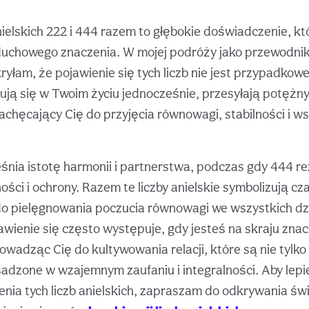
nielskich 222 i 444 razem to głębokie doświadczenie, któ
uchowego znaczenia. W mojej podróży jako przewodni
ryłam, że pojawienie się tych liczb nie jest przypadkow
ją się w Twoim życiu jednocześnie, przesyłają potężn
chęcający Cię do przyjęcia równowagi, stabilności i w
eśnia istotę harmonii i partnerstwa, podczas gdy 444 re
ości i ochrony. Razem te liczby anielskie symbolizują cz
do pielęgnowania poczucia równowagi we wszystkich dzi
wienie się często występuje, gdy jesteś na skraju zna
rowadząc Cię do kultywowania relacji, które są nie tylko
adzone w wzajemnym zaufaniu i integralności. Aby lepi
nia tych liczb anielskich, zapraszam do odkrywania św