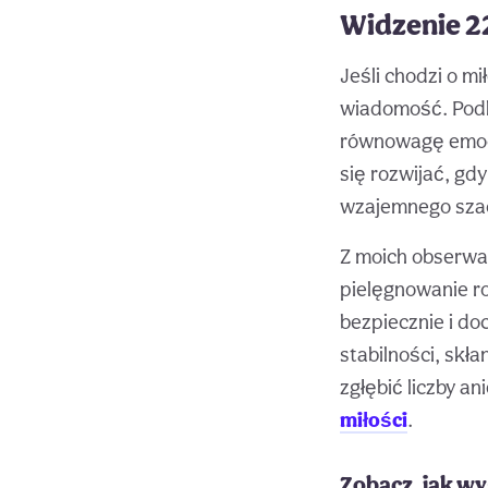
Widzenie 22
Jeśli chodzi o m
wiadomość. Podk
równowagę emocjo
się rozwijać, gd
wzajemnego sza
Z moich obserwac
pielęgnowanie ro
bezpiecznie i do
stabilności, skł
zgłębić liczby a
miłości
.
Zobacz, jak wy