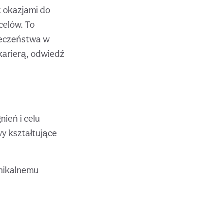
z okazjami do
celów. To
ieczeństwa w
karierą, odwiedź
ień i celu
y kształtujące
unikalnemu