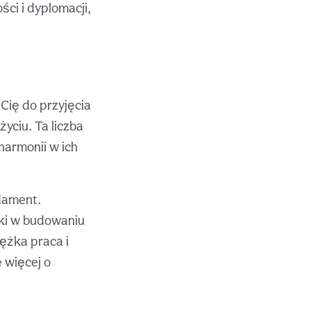
ci i dyplomacji,
Cię do przyjęcia
yciu. Ta liczba
harmonii w ich
ndament.
łki w budowaniu
ężka praca i
 więcej o