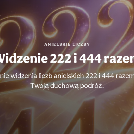
ANIELSKIE LICZBY
idzenie 222 i 444 raz
nie widzenia liczb anielskich 222 i 444 raze
Twoją duchową podróż.