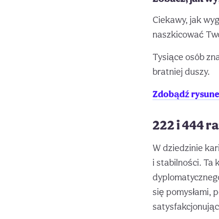
Ciekawy, jak wy
naszkicować Twoj
Tysiące osób zn
bratniej duszy.
Zdobądź rysunek
222 i 444 r
W dziedzinie kar
i stabilności. T
dyplomatycznego 
się pomysłami, p
satysfakcjonując