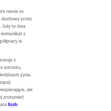
re niesie ze
k duchowy przez
e. Gdy te dwa
y komunikat z
spółpracy w
zonuje z
as wzrostu,
edzinach życia.
czącej
 wspierające, ale
ej zrozumieć
iata
liczb