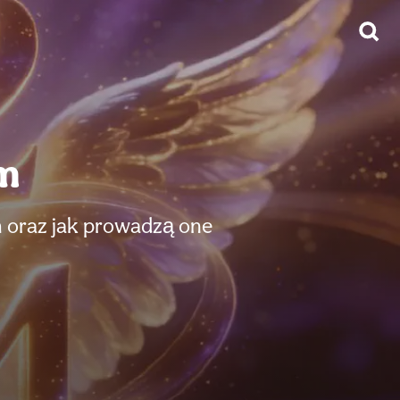
em
m oraz jak prowadzą one