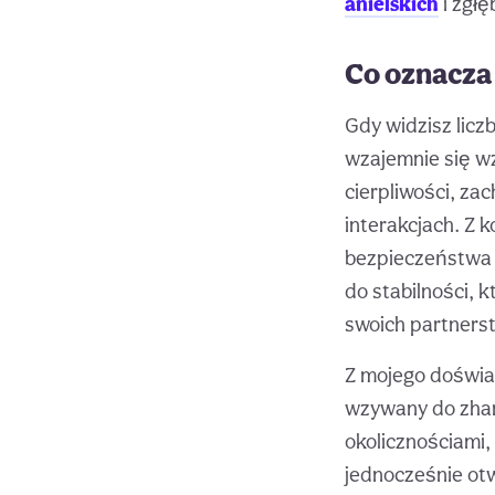
anielskich
i zgł
Co oznacza
Gdy widzisz licz
wzajemnie się wz
cierpliwości, za
interakcjach. Z
bezpieczeństwa i
do stabilności, 
swoich partners
Z mojego doświad
wzywany do zha
okolicznościami,
jednocześnie ot