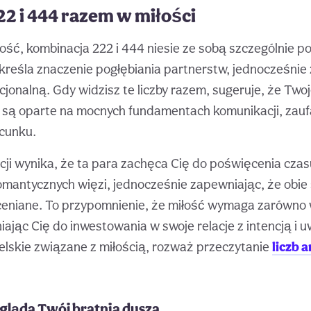
2 i 444 razem w miłości
iłość, kombinacja 222 i 444 niesie ze sobą szczególnie 
reśla znaczenie pogłębiania partnerstw, jednocześnie 
nalną. Gdy widzisz te liczby razem, sugeruje, że Twoj
y są oparte na mocnych fundamentach komunikacji, zaufa
cunku.
ji wynika, że ta para zachęca Cię do poświęcenia czas
mantycznych więzi, jednocześnie zapewniając, że obie 
ceniane. To przypomnienie, że miłość wymaga zarówno w
aniając Cię do inwestowania w swoje relacje z intencją i
nielskie związane z miłością, rozważ przeczytanie
liczb a
gląda Twój bratnia dusza