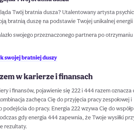
gląda Twój bratnia dusza? Utalentowany artysta psychi
ą bratnią duszę na podstawie Twojej unikalnej energii
alazło swojego przeznaczonego partnera po otrzymaniu 
 swojej bratniej duszy
azem w karierze i finansach
iery i finansów, pojawienie się 222 i 444 razem oznacza
a kombinacja zachęca Cię do przyjęcia pracy zespołowej i
podejścia do pracy. Energia 222 wzywa Cię do współpra
odczas gdy energia 444 zapewnia, że Twoje wysiłki przy
e rezultaty.