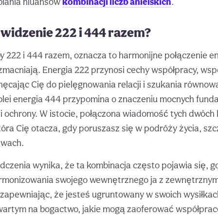
ębiania niuansów
kombinacji liczb anielskich
.
 widzenie 222 i 444 razem?
by 222 i 444 razem, oznacza to harmonijne połączenie en
macniają. Energia 222 przynosi cechy współpracy, wspó
chęcając Cię do pielęgnowania relacji i szukania równow
 kolei energia 444 przypomina o znaczeniu mocnych fun
 ochrony. W istocie, połączona wiadomość tych dwóch l
która Cię otacza, gdy poruszasz się w podróży życia, sz
twach.
czenia wynika, że ta kombinacja często pojawia się, g
rmonizowania swojego wewnętrznego ja z zewnętrznym
 zapewniając, że jesteś ugruntowany w swoich wysiłkac
wartym na bogactwo, jakie mogą zaoferować współprac