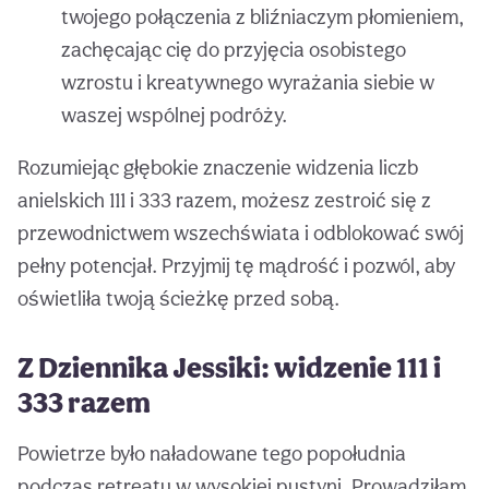
twojego połączenia z bliźniaczym płomieniem,
zachęcając cię do przyjęcia osobistego
wzrostu i kreatywnego wyrażania siebie w
waszej wspólnej podróży.
Rozumiejąc głębokie znaczenie widzenia liczb
anielskich 111 i 333 razem, możesz zestroić się z
przewodnictwem wszechświata i odblokować swój
pełny potencjał. Przyjmij tę mądrość i pozwól, aby
oświetliła twoją ścieżkę przed sobą.
Z Dziennika Jessiki: widzenie 111 i
333 razem
Powietrze było naładowane tego popołudnia
podczas retreatu w wysokiej pustyni. Prowadziłam