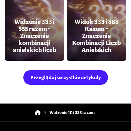
Widzenie 333 i
Widok 333 i 888
555 razem -
Razem -
Znaczenie
Znaczenie
kombinacji
Kombinacji Liczb
anielskich liczb
Anielskich
Przeglądaj wszystkie artykuły
Widzenie 111 i 333 razem