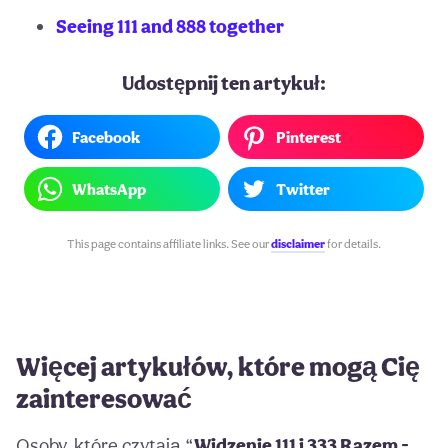
Seeing 111 and 888 together
Udostępnij ten artykuł:
Facebook
Pinterest
WhatsApp
Twitter
This page contains affiliate links. See our
disclaimer
for details.
Więcej artykułów, które mogą Cię
zainteresować
Osoby, które czytają “
Widzenie 111 i 333 Razem -