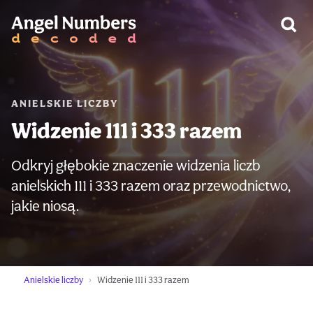
OSTRZEŻENIE:
ANIELSKIE LICZBY
Widzenie 111 i 333 razem
Odkryj głębokie znaczenie widzenia liczb
anielskich 111 i 333 razem oraz przewodnictwo,
jakie niosą.
Anielskie liczby
Widzenie 111 i 333 razem