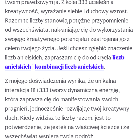
twoim prawdziwym ja. Z kolei 333 ucieleśnia
kreatywność, wyrażanie siebie i duchowy wzrost.
Razem te liczby stanowią potężne przypomnienie
od wszechświata, nakłaniając cię do wykorzystania
swojego kreatywnego potencjału i zestrojenia go z
celem twojego życia. Jeśli chcesz zgłębić znaczenie
liczb anielskich, zapraszam cię do odkrycia
liczb
anielskich
i
kombinacji liczb anielskich
.
Z mojego doświadczenia wynika, że unikalna
interakcja 111 i 333 tworzy dynamiczną energię,
która zaprasza cię do manifestowania swoich
pragnień, jednocześnie rozwijając twój kreatywny
duch. Kiedy widzisz te liczby razem, jest to
potwierdzenie, że jesteś na właściwej ścieżce i że
wszechświat wspiera twoją podróż.