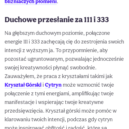
bliźniaczych płomieni
.
Duchowe przesłanie za 111 i 333
Na głębszym duchowym poziomie, połączone
energie 111 i 333 zachęcają cię do zestrojenia swoich
intencji z wyższym ja. To przypomnienie, aby
pozostać ugruntowanym, pozwalając jednocześnie
swojej kreatywności płynąć swobodnie.
Zauważyłem, że praca z kryształami takimi jak
Kryształ Górski
i
Cytryn
może wzmocnić twoje
połączenie z tymi energiami, amplifikując twoje
manifestacje i wspierając twoje kreatywne
przedsięwzięcia. Kryształ górski może pomóc w
klarowaniu twoich intencji, podczas gdy cytryn
może inspirować obfitość i radość, które są