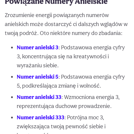
Powiązane Numery Anielskie
Zrozumienie energii powiązanych numerów
anielskich może dostarczyć ci dalszych wglądów w
twoją podróż. Oto niektóre numery do zbadania:
Numer anielski 3
: Podstawowa energia cyfry
3, koncentrująca się na kreatywności i
wyrażaniu siebie.
Numer anielski 5
: Podstawowa energia cyfry
5, podkreślająca zmianę i wolność.
Numer anielski 33
: Wzmocniona energia 3,
reprezentująca duchowe prowadzenie.
Numer anielski 333
: Potrójna moc 3,
zwiększająca twoją pewność siebie i