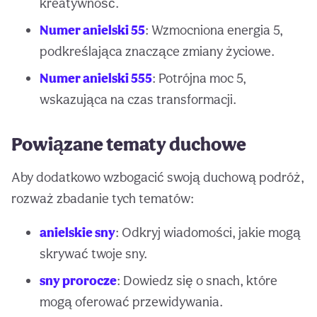
kreatywność.
Numer anielski 55
: Wzmocniona energia 5,
podkreślająca znaczące zmiany życiowe.
Numer anielski 555
: Potrójna moc 5,
wskazująca na czas transformacji.
Powiązane tematy duchowe
Aby dodatkowo wzbogacić swoją duchową podróż,
rozważ zbadanie tych tematów:
anielskie sny
: Odkryj wiadomości, jakie mogą
skrywać twoje sny.
sny prorocze
: Dowiedz się o snach, które
mogą oferować przewidywania.