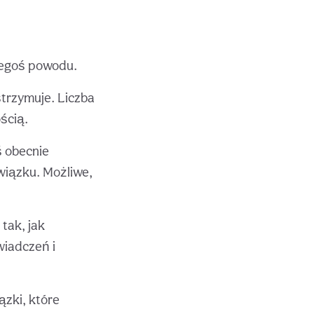
kiegoś powodu.
strzymuje. Liczba
ścią.
ś obecnie
wiązku. Możliwe,
tak, jak
wiadczeń i
ązki, które