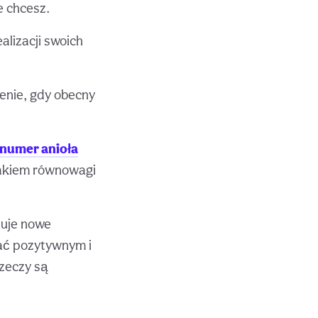
e chcesz.
alizacji swoich
zenie, gdy obecny
 numer anioła
znakiem równowagi
zuje nowe
tać pozytywnym i
rzeczy są