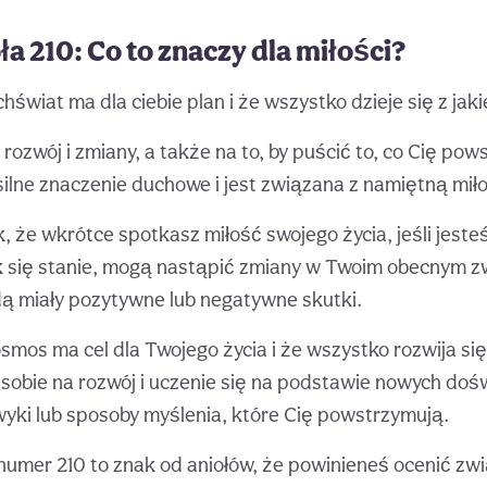
a 210: Co to znaczy dla miłości?
hświat ma dla ciebie plan i że wszystko dzieje się z ja
rozwój i zmiany, a także na to, by puścić to, co Cię pow
silne znaczenie duchowe i jest związana z namiętną miło
, że wkrótce spotkasz miłość swojego życia, jeśli jeste
ak się stanie, mogą nastąpić zmiany w Twoim obecnym z
dą miały pozytywne lub negatywne skutki.
smos ma cel dla Twojego życia i że wszystko rozwija się 
sobie na rozwój i uczenie się na podstawie nowych doś
yki lub sposoby myślenia, które Cię powstrzymują.
numer 210 to znak od aniołów, że powinieneś ocenić zwi