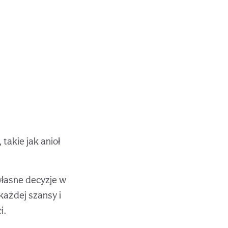
takie jak anioł
łasne decyzje w
każdej szansy i
i.