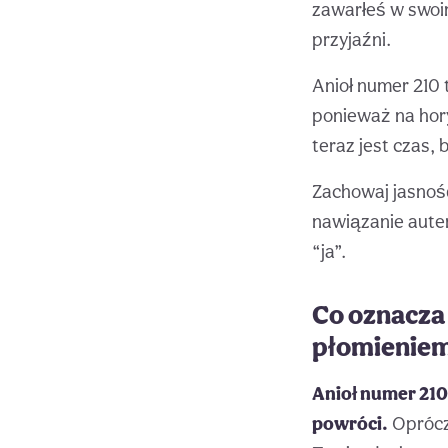
zawarłeś w swoim
przyjaźni.
Anioł numer 210
ponieważ na hory
teraz jest czas, 
Zachowaj jasność
nawiązanie aute
“ja”.
Co oznacza 
płomienie
Anioł numer 210
powróci.
Oprócz 