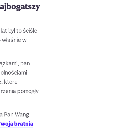
najbogatszy
lat był to ściśle
o właśnie w
iązkami, pan
dolnościami
, które
arzenia pomogły
, a Pan Wang
Twoja bratnia