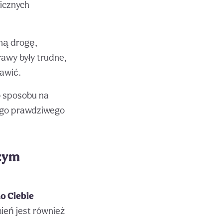
nicznych
ną drogę,
rawy były trudne,
rawić.
o sposobu na
jego prawdziwego
czym
o Ciebie
ień jest również