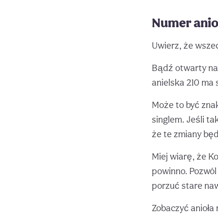
Numer anioł
Uwierz, że wszec
Bądź otwarty na 
anielska 210 ma 
Może to być znak
singlem. Jeśli t
że te zmiany bę
Miej wiarę, że Ko
powinno. Pozwól 
porzuć stare naw
Zobaczyć anioła 