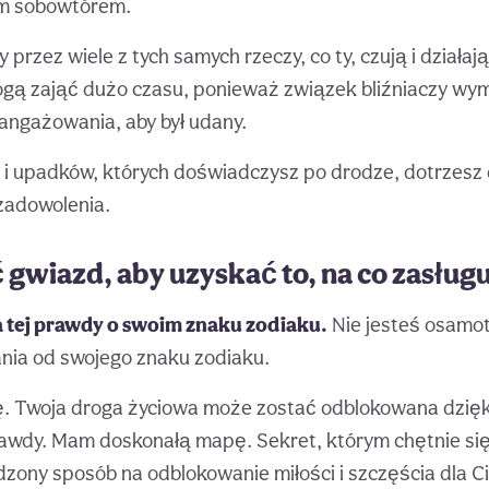
m sobowtórem.
 przez wiele z tych samych rzeczy, co ty, czują i działają
gą zająć dużo czasu, ponieważ związek bliźniaczy wy
angażowania, aby był udany.
i upadków, których doświadczysz po drodze, dotrzesz 
 zadowolenia.
gwiazd, aby uzyskać to, na co zasług
na tej prawdy o swoim znaku zodiaku.
Nie jesteś osamo
nia od swojego znaku zodiaku.
ę. Twoja droga życiowa może zostać odblokowana dzięki
rawdy. Mam doskonałą mapę. Sekret, którym chętnie si
zony sposób na odblokowanie miłości i szczęścia dla Ci