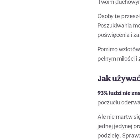
Twoim duchowy
Osoby te przeszły
Poszukiwania mo
poświęcenia i za
Pomimo wzlotów 
pełnym miłości i
Jak używać 
93% ludzi nie z
poczuciu oderwa
Ale nie martw si
jednej jedynej p
podzielę. Sprawd