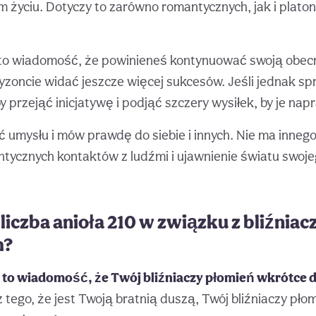
 życiu. Dotyczy to zarówno romantycznych, jak i plato
 to wiadomość, że powinieneś kontynuować swoją obec
zoncie widać jeszcze więcej sukcesów. Jeśli jednak sp
by przejąć inicjatywę i podjąć szczery wysiłek, by je nap
 umysłu i mów prawdę do siebie i innych. Nie ma inneg
ntycznych kontaktów z ludźmi i ujawnienie światu swo
liczba anioła 210 w związku z bliźnia
m?
 to wiadomość, że Twój bliźniaczy płomień wkrótce d
tego, że jest Twoją bratnią duszą, Twój bliźniaczy płom