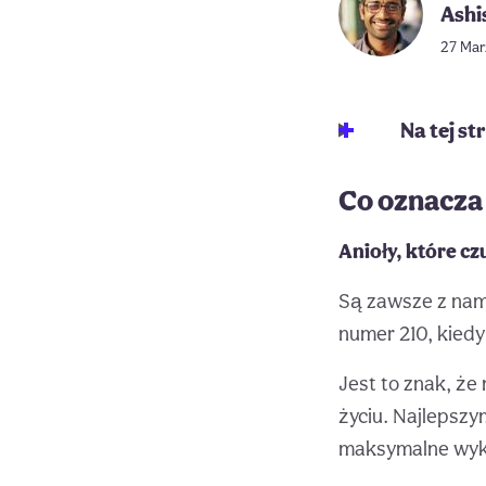
Ashi
27 Marz
Na tej st
Co oznacza
Anioły, które cz
Są zawsze z nami,
numer 210, kied
Jest to znak, ż
życiu. Najlepszy
maksymalne wyko