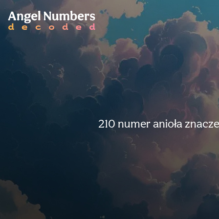
210 numer anioła znaczen