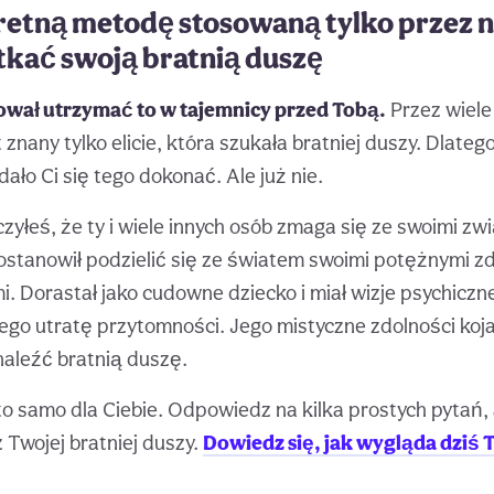
retną metodę stosowaną tylko przez 
tkać swoją bratnią duszę
wał utrzymać to w tajemnicy przed Tobą.
Przez wiele 
znany tylko elicie, która szukała bratniej duszy. Dlateg
dało Ci się tego dokonać. Ale już nie.
czyłeś, że ty i wiele innych osób zmaga się ze swoimi zw
stanowił podzielić się ze światem swoimi potężnymi z
. Dorastał jako cudowne dziecko i miał wizje psychiczne
ego utratę przytomności. Jego mistyczne zdolności koj
aleźć bratnią duszę.
o samo dla Ciebie. Odpowiedz na kilka prostych pytań
 Twojej bratniej duszy.
Dowiedz się, jak wygląda dziś 