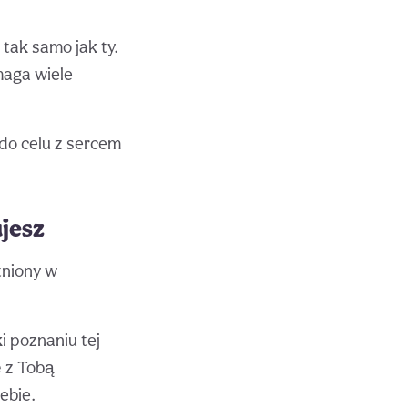
 tak samo jak ty.
maga wiele
do celu z sercem
ujesz
tniony w
 poznaniu tej
ę z Tobą
ebie.