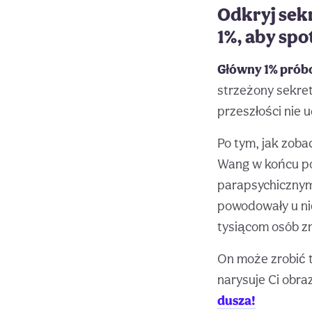
Odkryj sek
1%, aby spo
Główny 1% próbo
strzeżony sekret 
przeszłości nie u
Po tym, jak zoba
Wang w końcu po
parapsychicznymi
powodowały u ni
tysiącom osób zn
On może zrobić t
narysuje Ci obraz
dusza!