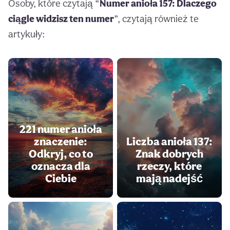
Osoby, które czytają “
Numer anioła 157: Dlaczego
ciągle widzisz ten numer
”, czytają również te
artykuły:
221 numer anioła
znaczenie:
Liczba anioła 137:
Odkryj, co to
Znak dobrych
oznacza dla
rzeczy, które
Ciebie
mają nadejść