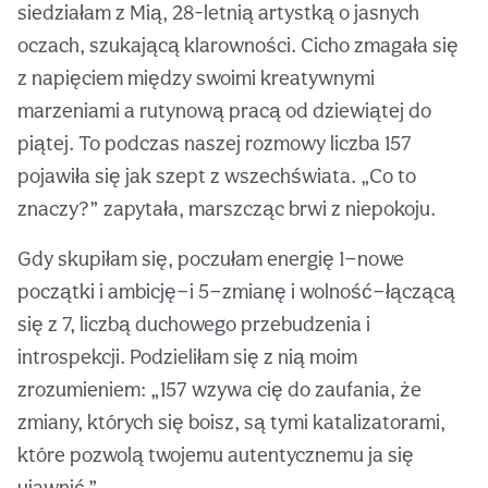
siedziałam z Mią, 28-letnią artystką o jasnych
oczach, szukającą klarowności. Cicho zmagała się
z napięciem między swoimi kreatywnymi
marzeniami a rutynową pracą od dziewiątej do
piątej. To podczas naszej rozmowy liczba 157
pojawiła się jak szept z wszechświata. „Co to
znaczy?” zapytała, marszcząc brwi z niepokoju.
Gdy skupiłam się, poczułam energię 1—nowe
początki i ambicję—i 5—zmianę i wolność—łączącą
się z 7, liczbą duchowego przebudzenia i
introspekcji. Podzieliłam się z nią moim
zrozumieniem: „157 wzywa cię do zaufania, że
zmiany, których się boisz, są tymi katalizatorami,
które pozwolą twojemu autentycznemu ja się
ujawnić.”