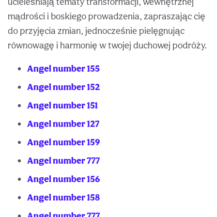
ucieleśniają tematy transformacji, wewnętrznej
mądrości i boskiego prowadzenia, zapraszając cię
do przyjęcia zmian, jednocześnie pielęgnując
równowagę i harmonię w twojej duchowej podróży.
Angel number 155
Angel number 152
Angel number 151
Angel number 127
Angel number 159
Angel number 777
Angel number 156
Angel number 158
Angel number 777