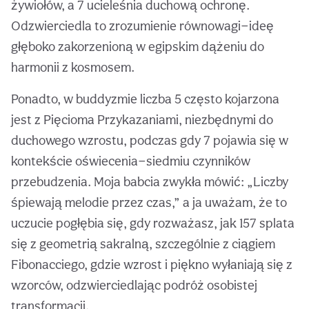
żywiołów, a 7 ucieleśnia duchową ochronę.
Odzwierciedla to zrozumienie równowagi—ideę
głęboko zakorzenioną w egipskim dążeniu do
harmonii z kosmosem.
Ponadto, w buddyzmie liczba 5 często kojarzona
jest z Pięcioma Przykazaniami, niezbędnymi do
duchowego wzrostu, podczas gdy 7 pojawia się w
kontekście oświecenia—siedmiu czynników
przebudzenia. Moja babcia zwykła mówić: „Liczby
śpiewają melodie przez czas,” a ja uważam, że to
uczucie pogłębia się, gdy rozważasz, jak 157 splata
się z geometrią sakralną, szczególnie z ciągiem
Fibonacciego, gdzie wzrost i piękno wyłaniają się z
wzorców, odzwierciedlając podróż osobistej
transformacji.