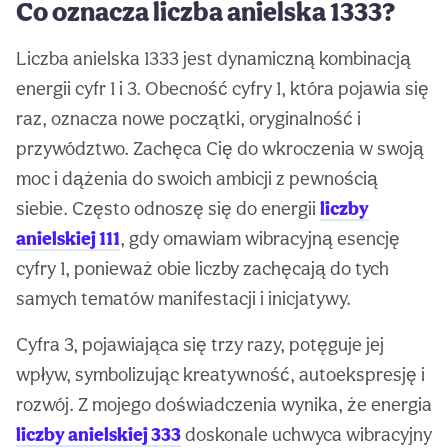
Co oznacza liczba anielska 1333?
Liczba anielska 1333 jest dynamiczną kombinacją
energii cyfr 1 i 3. Obecność cyfry 1, która pojawia się
raz, oznacza nowe początki, oryginalność i
przywództwo. Zachęca Cię do wkroczenia w swoją
moc i dążenia do swoich ambicji z pewnością
siebie. Często odnoszę się do energii
liczby
anielskiej 111
, gdy omawiam wibracyjną esencję
cyfry 1, ponieważ obie liczby zachęcają do tych
samych tematów manifestacji i inicjatywy.
Cyfra 3, pojawiająca się trzy razy, potęguje jej
wpływ, symbolizując kreatywność, autoekspresję i
rozwój. Z mojego doświadczenia wynika, że energia
liczby anielskiej 333
doskonale uchwyca wibracyjny