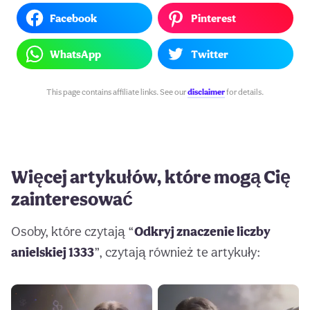
Facebook
Pinterest
WhatsApp
Twitter
This page contains affiliate links. See our
disclaimer
for details.
Więcej artykułów, które mogą Cię
zainteresować
Osoby, które czytają “
Odkryj znaczenie liczby
anielskiej 1333
”, czytają również te artykuły: