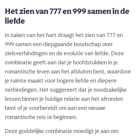
Het zien van 777 en 999 samen in de
liefde
In zaken van het hart draagt het zien van 777 en
999 samen een diepgaande boodschap over
zielsverbindingen en de evolutie van liefde. Deze
combinatie geeft aan dat je hoofdstukken in je
romantische leven aan het afsluiten bent, waardoor
je ruimte maakt voor hogere liefde en diepere
verbindingen. Het suggereert dat je noodzakelijke
lessen binnen je huidige relatie aan het afronden
bent of je voorbereidt om aan een nieuwe
romantische reis te beginnen.
Deze goddelijke combinatie moedigt je aan om