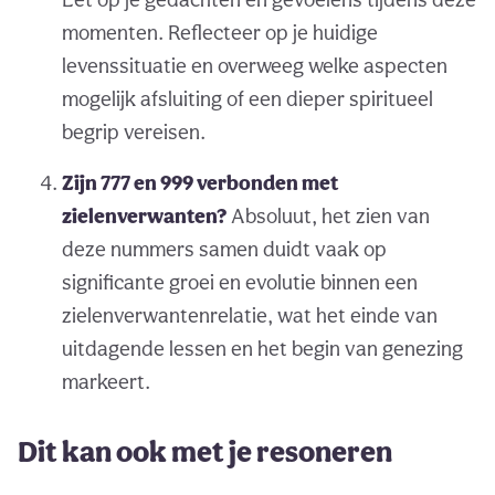
momenten. Reflecteer op je huidige
levenssituatie en overweeg welke aspecten
mogelijk afsluiting of een dieper spiritueel
begrip vereisen.
Zijn 777 en 999 verbonden met
zielenverwanten?
Absoluut, het zien van
deze nummers samen duidt vaak op
significante groei en evolutie binnen een
zielenverwantenrelatie, wat het einde van
uitdagende lessen en het begin van genezing
markeert.
Dit kan ook met je resoneren