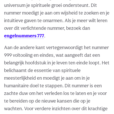
universum je spirituele groei ondersteunt. Dit
nummer moedigt je aan om wijsheid te zoeken en je
intuïtieve gaven te omarmen. Als je meer wilt leren
over dit verlichtende nummer, bezoek dan
engelnummers 777
.
Aan de andere kant vertegenwoordigt het nummer
999 voltooiing en eindes, wat aangeeft dat een
belangrijk hoofdstuk in je leven ten einde loopt. Het
belichaamt de essentie van spirituele
meesterlijkheid en moedigt je aan om in je
humanitaire doel te stappen. Dit nummer is een
zachte duw om het verleden los te laten en je voor
te bereiden op de nieuwe kansen die op je
wachten. Voor verdere inzichten over dit krachtige