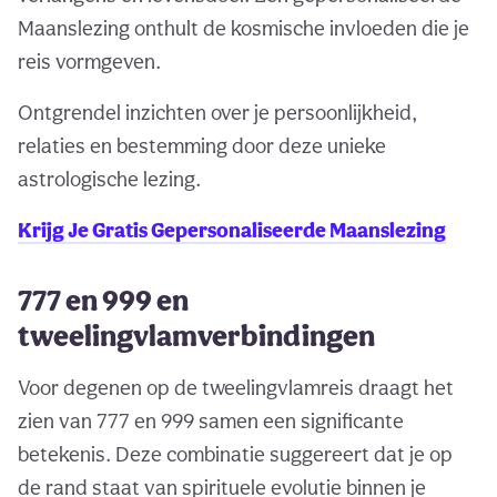
Maanslezing onthult de kosmische invloeden die je
reis vormgeven.
Ontgrendel inzichten over je persoonlijkheid,
relaties en bestemming door deze unieke
astrologische lezing.
Krijg Je Gratis Gepersonaliseerde Maanslezing
777 en 999 en
tweelingvlamverbindingen
Voor degenen op de tweelingvlamreis draagt het
zien van 777 en 999 samen een significante
betekenis. Deze combinatie suggereert dat je op
de rand staat van spirituele evolutie binnen je