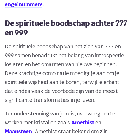
engelnummers
.
De spirituele boodschap achter 777
en 999
De spirituele boodschap van het zien van 777 en
999 samen benadrukt het belang van introspectie,
loslaten en het omarmen van nieuwe beginnen.
Deze krachtige combinatie moedigt je aan om je
spirituele wijsheid aan te boren, terwijl je erkent
dat eindes vaak de voorbode zijn van de meest
significante transformaties in je leven.
Ter ondersteuning van je reis, overweeg om te
werken met kristallen zoals
Amethist
en
Maansteen
. Amethist staat bekend om zijn