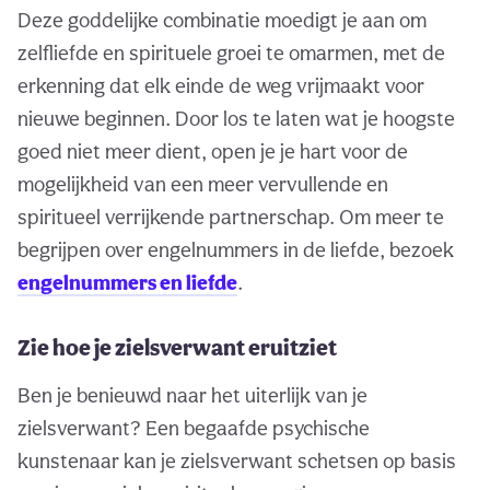
Deze goddelijke combinatie moedigt je aan om
zelfliefde en spirituele groei te omarmen, met de
erkenning dat elk einde de weg vrijmaakt voor
nieuwe beginnen. Door los te laten wat je hoogste
goed niet meer dient, open je je hart voor de
mogelijkheid van een meer vervullende en
spiritueel verrijkende partnerschap. Om meer te
begrijpen over engelnummers in de liefde, bezoek
engelnummers en liefde
.
Zie hoe je zielsverwant eruitziet
Ben je benieuwd naar het uiterlijk van je
zielsverwant? Een begaafde psychische
kunstenaar kan je zielsverwant schetsen op basis