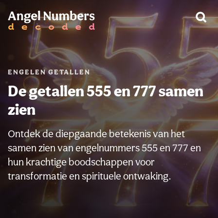
WAARSCHUWING:
ENGELEN GETALLEN
De getallen 555 en 777 samen
zien
Ontdek de diepgaande betekenis van het
samen zien van engelnummers 555 en 777 en
hun krachtige boodschappen voor
transformatie en spirituele ontwaking.