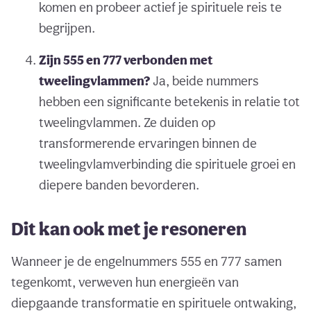
komen en probeer actief je spirituele reis te
begrijpen.
Zijn 555 en 777 verbonden met
tweelingvlammen?
Ja, beide nummers
hebben een significante betekenis in relatie tot
tweelingvlammen. Ze duiden op
transformerende ervaringen binnen de
tweelingvlamverbinding die spirituele groei en
diepere banden bevorderen.
Dit kan ook met je resoneren
Wanneer je de engelnummers 555 en 777 samen
tegenkomt, verweven hun energieën van
diepgaande transformatie en spirituele ontwaking,