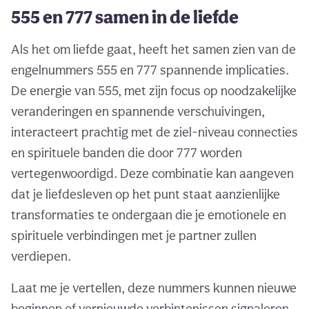
555 en 777 samen in de liefde
Als het om liefde gaat, heeft het samen zien van de
engelnummers 555 en 777 spannende implicaties.
De energie van 555, met zijn focus op noodzakelijke
veranderingen en spannende verschuivingen,
interacteert prachtig met de ziel-niveau connecties
en spirituele banden die door 777 worden
vertegenwoordigd. Deze combinatie kan aangeven
dat je liefdesleven op het punt staat aanzienlijke
transformaties te ondergaan die je emotionele en
spirituele verbindingen met je partner zullen
verdiepen.
Laat me je vertellen, deze nummers kunnen nieuwe
beginnen of vernieuwde verbintenissen signaleren.