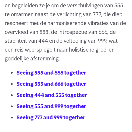
en begeleiden ze je om de verschuivingen van 555
te omarmen naast de verlichting van 777, die diep
resoneert met de harmoniserende vibraties van de
overvloed van 888, de introspectie van 666, de
stabiliteit van 444 en de voltooiing van 999, wat
een reis weerspiegelt naar holistische groei en
goddelijke afstemming.
Seeing 555 and 888 together
Seeing 555 and 666 together
Seeing 444 and 555 together
Seeing 555 and 999 together
Seeing 777 and 999 together