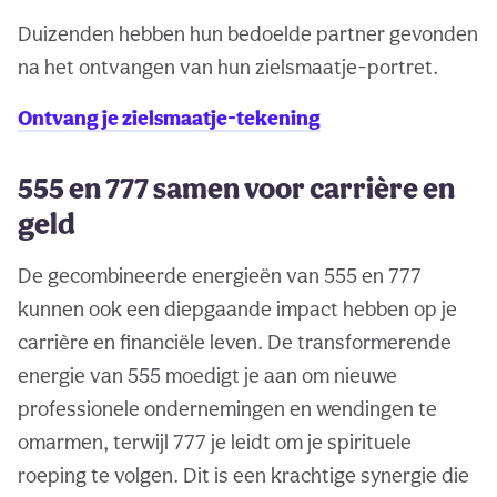
Duizenden hebben hun bedoelde partner gevonden
na het ontvangen van hun zielsmaatje-portret.
Ontvang je zielsmaatje-tekening
555 en 777 samen voor carrière en
geld
De gecombineerde energieën van 555 en 777
kunnen ook een diepgaande impact hebben op je
carrière en financiële leven. De transformerende
energie van 555 moedigt je aan om nieuwe
professionele ondernemingen en wendingen te
omarmen, terwijl 777 je leidt om je spirituele
roeping te volgen. Dit is een krachtige synergie die