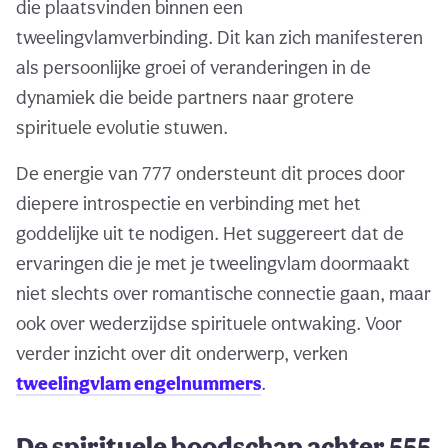
die plaatsvinden binnen een
tweelingvlamverbinding. Dit kan zich manifesteren
als persoonlijke groei of veranderingen in de
dynamiek die beide partners naar grotere
spirituele evolutie stuwen.
De energie van 777 ondersteunt dit proces door
diepere introspectie en verbinding met het
goddelijke uit te nodigen. Het suggereert dat de
ervaringen die je met je tweelingvlam doormaakt
niet slechts over romantische connectie gaan, maar
ook over wederzijdse spirituele ontwaking. Voor
verder inzicht over dit onderwerp, verken
tweelingvlam engelnummers
.
De spirituele boodschap achter 555