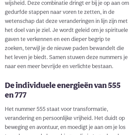
wijsheid. Deze combinatie dringt er bij je op aan om
gedurfde stappen naar voren te zetten, in de
wetenschap dat deze veranderingen in lijn zijn met
het doel van je ziel. Je wordt geleid om je spirituele
gaven te verkennen en een dieper begrip te
zoeken, terwijl je de nieuwe paden bewandelt die
het leven je biedt. Samen stuwen deze nummers je
naar een meer bevrijde en verlichte bestaan.
De individuele energieën van 555
en 777
Het nummer 555 staat voor transformatie,
verandering en persoonlijke vrijheid. Het duidt op
beweging en avontuur, en moedigt je aan om je los