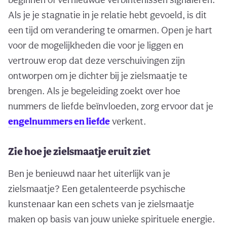
Als je je stagnatie in je relatie hebt gevoeld, is dit
een tijd om verandering te omarmen. Open je hart
voor de mogelijkheden die voor je liggen en
vertrouw erop dat deze verschuivingen zijn
ontworpen om je dichter bij je zielsmaatje te
brengen. Als je begeleiding zoekt over hoe
nummers de liefde beïnvloeden, zorg ervoor dat je
engelnummers en liefde
verkent.
Zie hoe je zielsmaatje eruit ziet
Ben je benieuwd naar het uiterlijk van je
zielsmaatje? Een getalenteerde psychische
kunstenaar kan een schets van je zielsmaatje
maken op basis van jouw unieke spirituele energie.