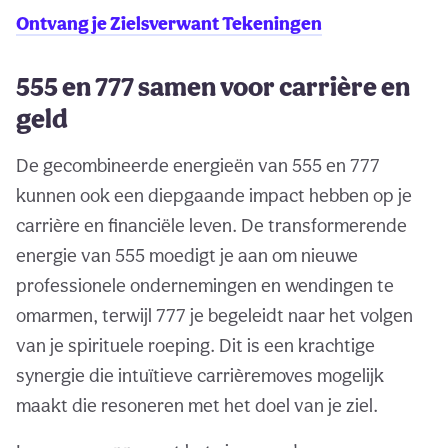
Ontvang je Zielsverwant Tekeningen
555 en 777 samen voor carrière en
geld
De gecombineerde energieën van 555 en 777
kunnen ook een diepgaande impact hebben op je
carrière en financiële leven. De transformerende
energie van 555 moedigt je aan om nieuwe
professionele ondernemingen en wendingen te
omarmen, terwijl 777 je begeleidt naar het volgen
van je spirituele roeping. Dit is een krachtige
synergie die intuïtieve carrièremoves mogelijk
maakt die resoneren met het doel van je ziel.