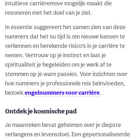
intuïtieve carrièremove mogelijk maakt die
resoneren met het doel van je ziel.
In essentie suggereert het samen zien van deze
nummers dat het nu tijd is om nieuwe kansen te
verkennen en berekende risico’s in je carrière te
nemen. Vertrouw op je instinct en laat je
spiritualiteit je begeleiden om je werk af te
stemmen op je ware passies. Voor inzichten over
hoe nummers je professionele reis beïnvloeden,
bezoek
engelnummers voor carrière
.
Ontdek je kosmische pad
Je maanteken bevat geheimen over je diepste
verlangens en levensdoel. Een gepersonaliseerde