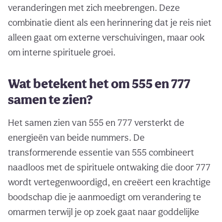
veranderingen met zich meebrengen. Deze
combinatie dient als een herinnering dat je reis niet
alleen gaat om externe verschuivingen, maar ook
om interne spirituele groei.
Wat betekent het om 555 en 777
samen te zien?
Het samen zien van 555 en 777 versterkt de
energieën van beide nummers. De
transformerende essentie van 555 combineert
naadloos met de spirituele ontwaking die door 777
wordt vertegenwoordigd, en creëert een krachtige
boodschap die je aanmoedigt om verandering te
omarmen terwijl je op zoek gaat naar goddelijke