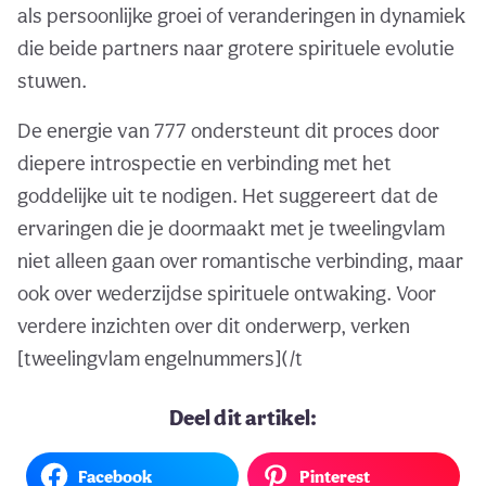
als persoonlijke groei of veranderingen in dynamiek
die beide partners naar grotere spirituele evolutie
stuwen.
De energie van 777 ondersteunt dit proces door
diepere introspectie en verbinding met het
goddelijke uit te nodigen. Het suggereert dat de
ervaringen die je doormaakt met je tweelingvlam
niet alleen gaan over romantische verbinding, maar
ook over wederzijdse spirituele ontwaking. Voor
verdere inzichten over dit onderwerp, verken
[tweelingvlam engelnummers](/t
Deel dit artikel:
Facebook
Pinterest