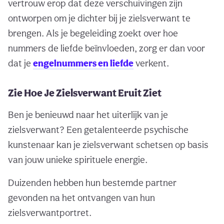
vertrouw erop dat deze verschuivingen zijn
ontworpen om je dichter bij je zielsverwant te
brengen. Als je begeleiding zoekt over hoe
nummers de liefde beïnvloeden, zorg er dan voor
dat je
engelnummers en liefde
verkent.
Zie Hoe Je Zielsverwant Eruit Ziet
Ben je benieuwd naar het uiterlijk van je
zielsverwant? Een getalenteerde psychische
kunstenaar kan je zielsverwant schetsen op basis
van jouw unieke spirituele energie.
Duizenden hebben hun bestemde partner
gevonden na het ontvangen van hun
zielsverwantportret.