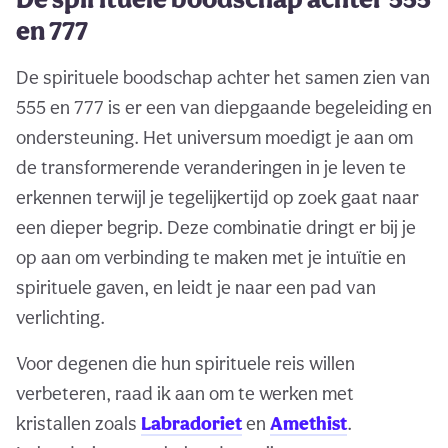
en 777
De spirituele boodschap achter het samen zien van
555 en 777 is er een van diepgaande begeleiding en
ondersteuning. Het universum moedigt je aan om
de transformerende veranderingen in je leven te
erkennen terwijl je tegelijkertijd op zoek gaat naar
een dieper begrip. Deze combinatie dringt er bij je
op aan om verbinding te maken met je intuïtie en
spirituele gaven, en leidt je naar een pad van
verlichting.
Voor degenen die hun spirituele reis willen
verbeteren, raad ik aan om te werken met
kristallen zoals
Labradoriet
en
Amethist
.