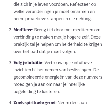
die zich in je leven voordoen. Reflecteer op
welke veranderingen je moet omarmen en
neem proactieve stappen in die richting.
Mediteer
: Breng tijd door met mediteren om
verbinding te maken met je hogere zelf. Deze
praktijk zal je helpen om helderheid te krijgen
over het pad dat je moet volgen.
Volg je intuïtie
: Vertrouw op je intuïtieve
inzichten bij het nemen van beslissingen. De
gecombineerde energieën van deze nummers
moedigen je aan om naar je innerlijke
begeleiding te luisteren.
Zoek spirituele groei
: Neem deel aan