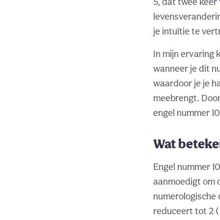
5, dat twee kee
levensveranderi
je intuïtie te ve
In mijn ervaring
wanneer je dit n
waardoor je je h
meebrengt. Door 
engel nummer 105
Wat beteke
Engel nummer 105
aanmoedigt om d
numerologische on
reduceert tot 2 (