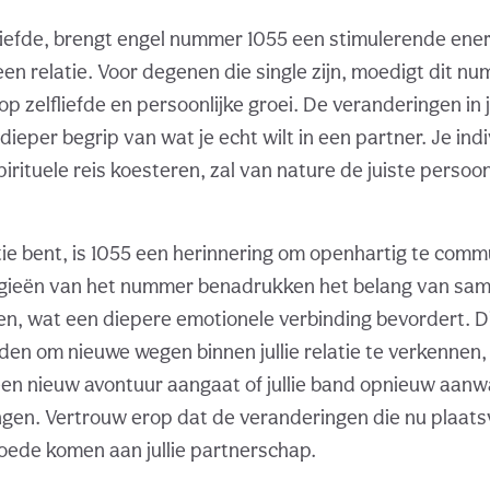
liefde, brengt engel nummer 1055 een stimulerende energ
 een relatie. Voor degenen die single zijn, moedigt dit n
p zelfliefde en persoonlijke groei. De veranderingen in 
ieper begrip van wat je echt wilt in een partner. Je indi
rituele reis koesteren, zal van nature de juiste persoon 
latie bent, is 1055 een herinnering om openhartig te com
rgieën van het nummer benadrukken het belang van sa
n, wat een diepere emotionele verbinding bevordert. Di
beiden om nieuwe wegen binnen jullie relatie te verkennen,
een nieuw avontuur aangaat of jullie band opnieuw aan
gen. Vertrouw erop dat de veranderingen die nu plaat
 goede komen aan jullie partnerschap.