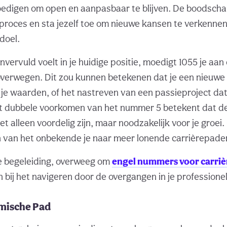
moedigen om open en aanpasbaar te blijven. De boodschap 
proces en sta jezelf toe om nieuwe kansen te verkenne
doel.
 onvervuld voelt in je huidige positie, moedigt 1055 je aa
overwegen. Dit zou kunnen betekenen dat je een nieuwe
j je waarden, of het nastreven van een passieproject dat a
et dubbele voorkomen van het nummer 5 betekent dat d
et alleen voordelig zijn, maar noodzakelijk voor je groe
 van het onbekende je naar meer lonende carrièrepaden
e begeleiding, overweeg om
engel nummers voor carriè
 bij het navigeren door de overgangen in je professionel
mische Pad