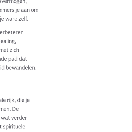
gsvermogen,
ummers je aan om
je ware zelf.
verbeteren
ealing,
met zich
nde pad dat
eid bewandelen.
 rijk, die je
rmen. De
, wat verder
t spirituele