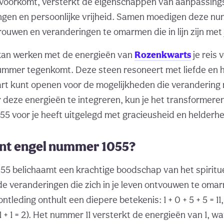
r voorkomt, versterkt de eigenschappen van aanpassin
ngen en persoonlijke vrijheid. Samen moedigen deze n
rtrouwen en veranderingen te omarmen die in lijn zijn met 
 kan werken met de energieën van
Rozenkwarts
je reis 
ummer tegenkomt. Deze steen resoneert met liefde en h
art kunt openen voor de mogelijkheden die verandering 
deze energieën te integreren, kun je het transformere
5 voor je heeft uitgelegd met gracieusheid en helderh
nt engel nummer 1055?
5 belichaamt een krachtige boodschap van het spirituele
e veranderingen die zich in je leven ontvouwen te oma
tleding onthult een diepere betekenis: 1 + 0 + 5 + 5 = 11
1 + 1 = 2). Het nummer 11 versterkt de energieën van 1, wa