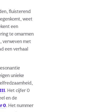
en, fluisterend
 tegenkomt, weet
tekent een
dering te omarmen
d, verweven met
aad een verhaal
resonantie
 eigen unieke
 zelfredzaamheid,
111
. Het cijfer 0
eel en de
r 0
. Het nummer