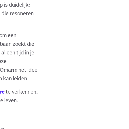
is duidelijk:
n die resoneren
n om een
 baan zoekt die
l een tijd in je
eze
i. Omarm het idee
 kan leiden.
re
te verkennen,
e leven.