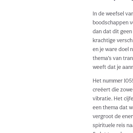
In de weefsel va
boodschappen vo
dan dat dit geen
krachtige versch
en je ware doel 
thema’s van trans
weeft dat je aan
Het nummer 1055 
creëert die zowel
vibratie. Het ci
een thema dat w
vergroot de ener
spirituele reis n