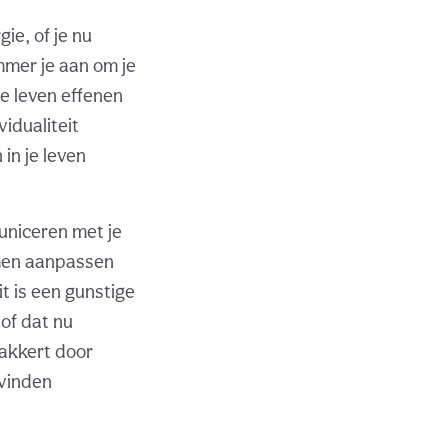
ie, of je nu
ummer je aan om je
je leven effenen
vidualiteit
in je leven
municeren met je
men aanpassen
t is een gunstige
 of dat nu
wakkert door
svinden