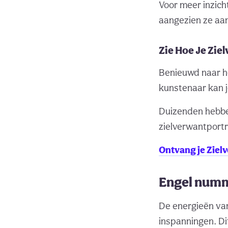
Voor meer inzich
aangezien ze aan
Zie Hoe Je Ziel
Benieuwd naar he
kunstenaar kan j
Duizenden hebbe
zielverwantportr
Ontvang je Ziel
Engel numme
De energieën van
inspanningen. Di