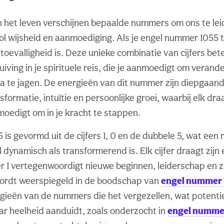
n het leven verschijnen bepaalde nummers om ons te leid
l wijsheid en aanmoediging. Als je engel nummer 1055
 toevalligheid is. Deze unieke combinatie van cijfers be
uiving in je spirituele reis, die je aanmoedigt om veran
na te jagen. De energieën van dit nummer zijn diepgaan
formatie, intuïtie en persoonlijke groei, waarbij elk dr
moedigt om in je kracht te stappen.
is gevormd uit de cijfers 1, 0 en de dubbele 5, wat een 
 dynamisch als transformerend is. Elk cijfer draagt zijn
jfer 1 vertegenwoordigt nieuwe beginnen, leiderschap en
ordt weerspiegeld in de boodschap van
engel nummer 
gieën van de nummers die het vergezellen, wat potenti
aar heelheid aanduidt, zoals onderzocht in
engel numme