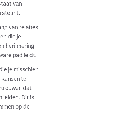
staat van
ersteunt.
ng van relaties,
en die je
en herinnering
 ware pad leidt.
die je misschien
e kansen te
rtrouwen dat
leiden. Dit is
stemmen op de