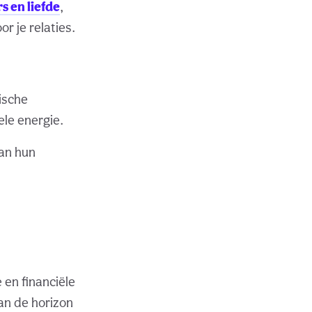
 en liefde
,
r je relaties.
ische
ele energie.
an hun
 en financiële
an de horizon