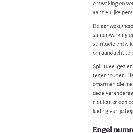
ontwaking en ver
aanzienlijke per
De aanwezigheid 
samenwerking en 
spirituele ontwi
om aandacht te be
Spiritueel gezien
tegenhouden. Het
omarmen die met
deze veranderinge
niet louter een o
leiding van je ho
Engel numm