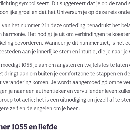
lichting symboliseert. Dit suggereert dat je op de rand 
soonlijke groei en dat het Universum je op deze reis ond
van het nummer 2 in deze ontleding benadrukt het bela
harmonie. Het nodigt je uit om verbindingen te koester
kkeling bevorderen. Wanneer je dit nummer ziet, is het e
steden aan je innerlijke stem en intuïtie, die je naar je
 moedigt 1055 je aan om angsten en twijfels los te laten 
 dringt aan om buiten je comfortzone te stappen en d
 verandering komen. Je wordt aangemoedigd om te ve
n je naar een authentieker en vervullender leven zullen 
proep tot actie; het is een uitnodiging om jezelf af te 
gere zelf en de engelen om je heen.
er 1055 en liefde