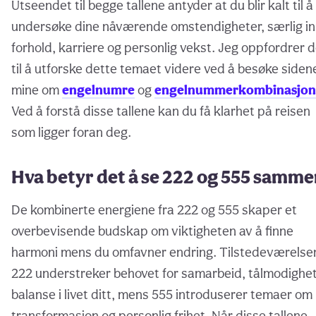
Utseendet til begge tallene antyder at du blir kalt til å
undersøke dine nåværende omstendigheter, særlig i
forhold, karriere og personlig vekst. Jeg oppfordrer 
til å utforske dette temaet videre ved å besøke siden
mine om
engelnumre
og
engelnummerkombinasjon
Ved å forstå disse tallene kan du få klarhet på reisen
som ligger foran deg.
Hva betyr det å se 222 og 555 samme
De kombinerte energiene fra 222 og 555 skaper et
overbevisende budskap om viktigheten av å finne
harmoni mens du omfavner endring. Tilstedeværelse
222 understreker behovet for samarbeid, tålmodighe
balanse i livet ditt, mens 555 introduserer temaer om
transformasjon og personlig frihet. Når disse tallene