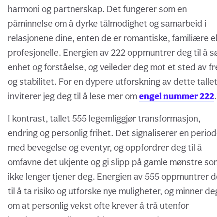
harmoni og partnerskap. Det fungerer som en
påminnelse om å dyrke tålmodighet og samarbeid i
relasjonene dine, enten de er romantiske, familiære el
profesjonelle. Energien av 222 oppmuntrer deg til å s
enhet og forståelse, og veileder deg mot et sted av f
og stabilitet. For en dypere utforskning av dette tallet
inviterer jeg deg til å lese mer om
engel nummer 222
.
I kontrast, tallet 555 legemliggjør transformasjon,
endring og personlig frihet. Det signaliserer en perio
med bevegelse og eventyr, og oppfordrer deg til å
omfavne det ukjente og gi slipp på gamle mønstre so
ikke lenger tjener deg. Energien av 555 oppmuntrer 
til å ta risiko og utforske nye muligheter, og minner de
om at personlig vekst ofte krever å trå utenfor