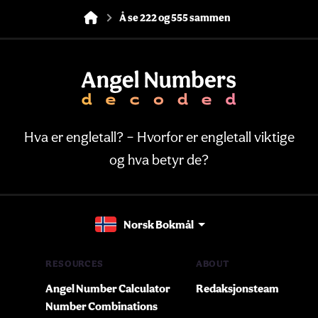
Å se 222 og 555 sammen
Hva er engletall? – Hvorfor er engletall viktige
og hva betyr de?
Norsk Bokmål
RESOURCES
ABOUT
Angel Number Calculator
Redaksjonsteam
Number Combinations