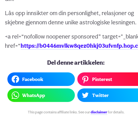
Lås opp innsikter om din personlighet, relasjoner og
skjebne gjennom denne unike astrologiske lesningen.
<a rel=“nofollow noopener sponsored” target="_blan
href=“
https://b0446mvlkw8qez0hkj03ufvnfp.hop.c
Del denne artikkelen:
Facebook
Pinterest
WhatsApp
Twitter
This page contains affiliate links. See our
disclaimer
for details.