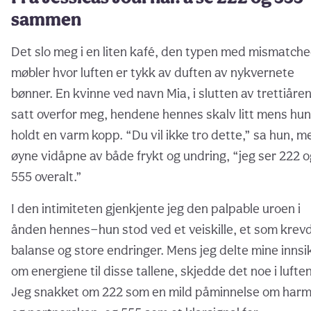
sammen
Det slo meg i en liten kafé, den typen med mismatch
møbler hvor luften er tykk av duften av nykvernete
bønner. En kvinne ved navn Mia, i slutten av trettiåre
satt overfor meg, hendene hennes skalv litt mens hun
holdt en varm kopp. “Du vil ikke tro dette,” sa hun, m
øyne vidåpne av både frykt og undring, “jeg ser 222 o
555 overalt.”
I den intimiteten gjenkjente jeg den palpable uroen i
ånden hennes—hun stod ved et veiskille, et som krev
balanse og store endringer. Mens jeg delte mine innsi
om energiene til disse tallene, skjedde det noe i luften
Jeg snakket om 222 som en mild påminnelse om harm