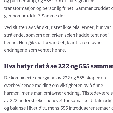
og partnerskap, og 555 som et klarsignal for
transformasjon og personlig frihet. Sammenbruddet 
gjennombruddet? Samme dør.
Ved slutten av vår økt, ristet ikke Mia lenger; hun var
strålende, som om den ørken solen hadde tent noe i
henne. Hun gikk ut forvandlet, klar til å omfavne
endringene som ventet henne.
Hva betyr det å se 222 og 555 samme
De kombinerte energiene av 222 og 555 skaper en
overbevisende melding om viktigheten av å finne
harmoni mens man omfavner endring. Tilstedeværel
av 222 understreker behovet for samarbeid, tålmodig
og balanse i livet ditt, mens 555 introduserer temaer