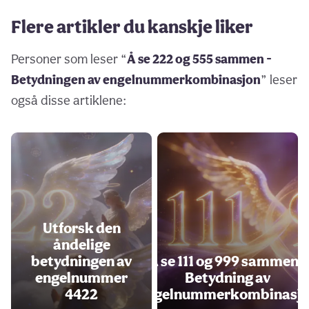
Flere artikler du kanskje liker
Personer som leser “
Å se 222 og 555 sammen -
Betydningen av engelnummerkombinasjon
” leser
også disse artiklene:
Utforsk den
åndelige
betydningen av
Å se 111 og 999 sammen -
engelnummer
Betydning av
4422
engelnummerkombinasj