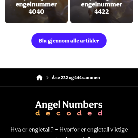
engelnummer
engelnummer
4040
4422
Bla gjennom alle artikler
Å se 222 og 444 sammen
Hva er engletall? – Hvorfor er engletall viktige