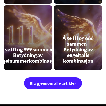
Å se 111 og 666
sammen -
Å se 111 og 999 sammen -
Betydning av
Betydning av
engeltalls
ngelnummerkombinasjon
kombinasjon
Bla gjennom alle artikler