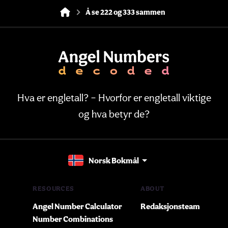
Å se 222 og 333 sammen
Hva er engletall? – Hvorfor er engletall viktige
og hva betyr de?
Norsk Bokmål
RESOURCES
ABOUT
Angel Number Calculator
Redaksjonsteam
Number Combinations