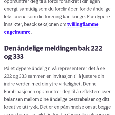
oppmuntrer deg til å forbli forankret i din egen
energi, samtidig som du forblir åpen for de åndelige
leksjonene som din forening kan bringe. For dypere
innsikter, besøk seksjonen om
tvillingflamme
engelnumre
.
Den åndelige meldingen bak 222
og 333
På et dypere åndelig nivå representerer det å se
222 og 333 sammen en invitasjon til å justere din
indre verden med din ytre virkelighet. Denne
kombinasjonen oppmuntrer deg til å reflektere over
balansen mellom dine åndelige bestrebelser og ditt
kreative uttrykk. Det er en påminnelse om at begge
aspekter er like viktige for din generelle velvære og