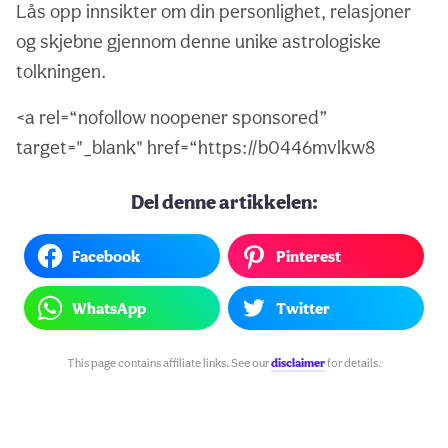
Lås opp innsikter om din personlighet, relasjoner
og skjebne gjennom denne unike astrologiske
tolkningen.
<a rel=“nofollow noopener sponsored”
target="_blank" href=“https://b0446mvlkw8
Del denne artikkelen:
Facebook
Pinterest
WhatsApp
Twitter
This page contains affiliate links. See our
disclaimer
for details.