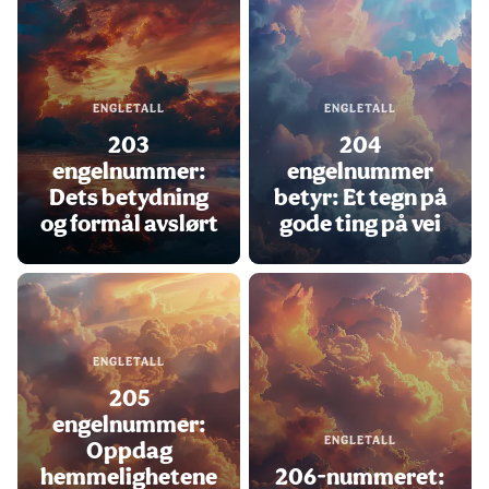
ENGLETALL
ENGLETALL
203
204
engelnummer:
engelnummer
Dets betydning
betyr: Et tegn på
og formål avslørt
gode ting på vei
ENGLETALL
205
engelnummer:
ENGLETALL
Oppdag
hemmelighetene
206-nummeret: