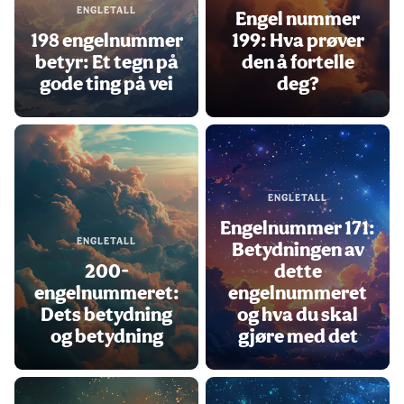
ENGLETALL
Engel nummer
198 engelnummer
199: Hva prøver
betyr: Et tegn på
den å fortelle
gode ting på vei
deg?
ENGLETALL
Engelnummer 171:
ENGLETALL
Betydningen av
200-
dette
engelnummeret:
engelnummeret
Dets betydning
og hva du skal
og betydning
gjøre med det