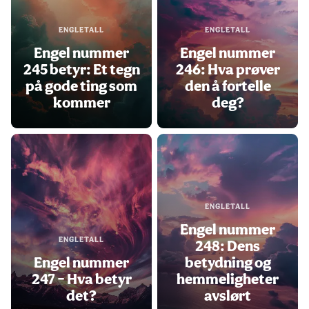
ENGLETALL
ENGLETALL
Engel nummer
Engel nummer
245 betyr: Et tegn
246: Hva prøver
på gode ting som
den å fortelle
kommer
deg?
ENGLETALL
Engel nummer
ENGLETALL
248: Dens
Engel nummer
betydning og
247 – Hva betyr
hemmeligheter
det?
avslørt