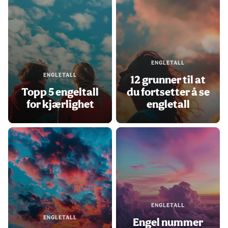
ENGLETALL
ENGLETALL
12 grunner til at
Topp 5 engeltall
du fortsetter å se
for kjærlighet
engletall
ENGLETALL
ENGLETALL
Engel nummer