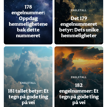
178
ENGLETALL
engelnummer:
Oppdag
Det 179
hemmelighetene
engelnummeret
bak dette
betyr: Dets unike
nummeret
hemmeligheter
ENGLETALL
ENGLETALL
182
181 tallet betyr: Et
engelnummer: Et
tegn på gode ting
tegn på gode ting
på vei
på vei