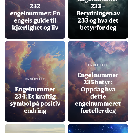
232
233 –
engelnummer: En
Betydningen av
engels guide til
233 og hva det
kjærlighet og liv
betyr for deg
ENGLETALL
Engel nummer
ENGLETALL
235 betyr:
Engelnummer
Oppdag hva
234: Et kraftig
dette
symbol på positiv
engelnummeret
endring
forteller deg