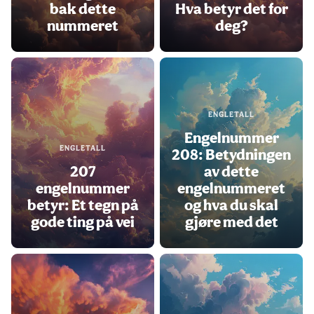
bak dette
Hva betyr det for
nummeret
deg?
ENGLETALL
Engelnummer
ENGLETALL
208: Betydningen
207
av dette
engelnummer
engelnummeret
betyr: Et tegn på
og hva du skal
gode ting på vei
gjøre med det