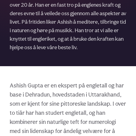
over 20 år. Han er en fast tro på englenes kraft og
deres evne til å veilede oss gjennom alle aspekter av
livet. På fritiden liker Ashish å meditere, tilbringe tid
i naturen og høre på musikk. Han tror at vi alle er
knyttet til engleriket, og at å bruke den kraften kan
hjelpe oss å leve våre beste liv.
Ashish Gupta er en ekspert på engletall og har
base i Dehradun, hovedstaden i Uttarakhand,
som er kjent for sine pittoreske landskap. I over
to tiår har han studert engletall, og han
kombinerer sin naturlige teft for numerologi
med sin lidenskap for åndelig velvære for å