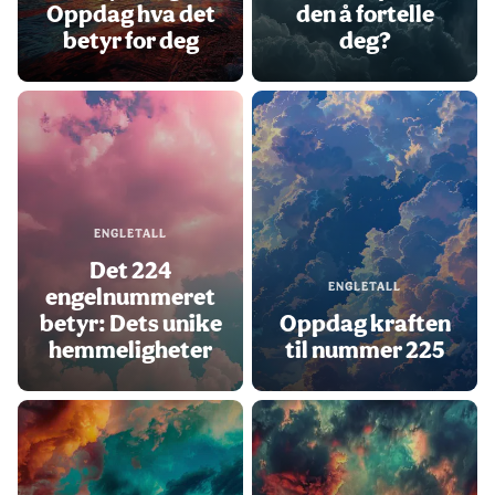
Oppdag hva det
den å fortelle
betyr for deg
deg?
ENGLETALL
Det 224
ENGLETALL
engelnummeret
betyr: Dets unike
Oppdag kraften
hemmeligheter
til nummer 225