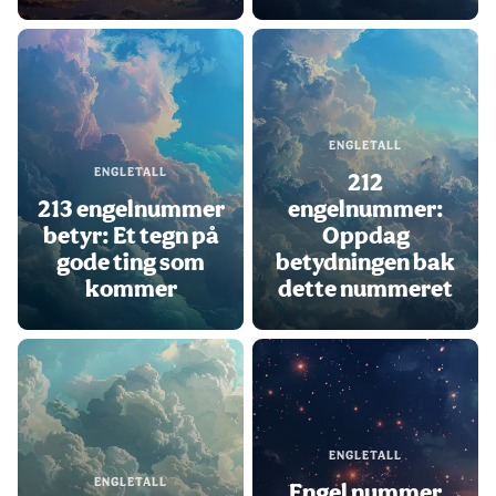
ENGLETALL
ENGLETALL
212
213 engelnummer
engelnummer:
betyr: Et tegn på
Oppdag
gode ting som
betydningen bak
kommer
dette nummeret
ENGLETALL
ENGLETALL
Engel nummer