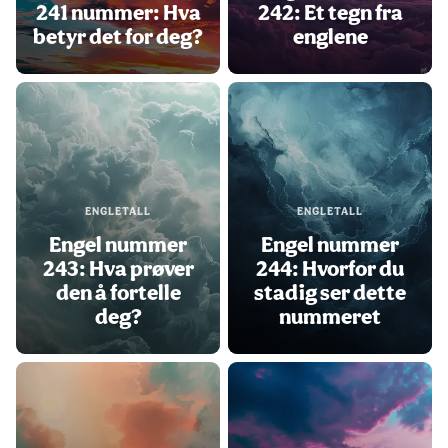
241 nummer: Hva
242: Et tegn fra
betyr det for deg?
englene
ENGLETALL
ENGLETALL
Engel nummer
Engel nummer
243: Hva prøver
244: Hvorfor du
den å fortelle
stadig ser dette
deg?
nummeret