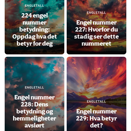
ENGLETALL
ENGLETALL
224 engel
nummer
Engel nummer
betydning:
227: Hvorfor du
Oppdag hva det
stadig ser dette
betyr for deg
nummeret
ENGLETALL
Engel nummer
ENGLETALL
228: Dens
betydning og
Engel nummer
hemmeligheter
229: Hva betyr
avslørt
det?