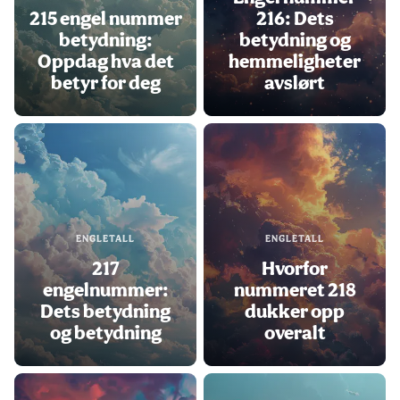
215 engel nummer
216: Dets
betydning:
betydning og
Oppdag hva det
hemmeligheter
betyr for deg
avslørt
ENGLETALL
ENGLETALL
217
Hvorfor
engelnummer:
nummeret 218
Dets betydning
dukker opp
og betydning
overalt