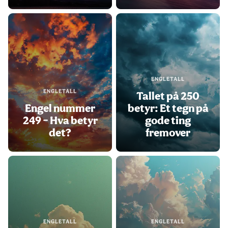
ENGLETALL
ENGLETALL
Tallet på 250
Engel nummer
betyr: Et tegn på
249 – Hva betyr
gode ting
det?
fremover
ENGLETALL
ENGLETALL