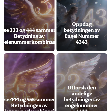
Oppdag
Å se 333 og 444 sammen -
betydningen av
Betydning av
Engel Nummer
ngelenummerkombinasjon
4343
Utforsk den
åndelige
Å se 444 og 555 sammen -
betydningen av
Betydningen av
engelnummer