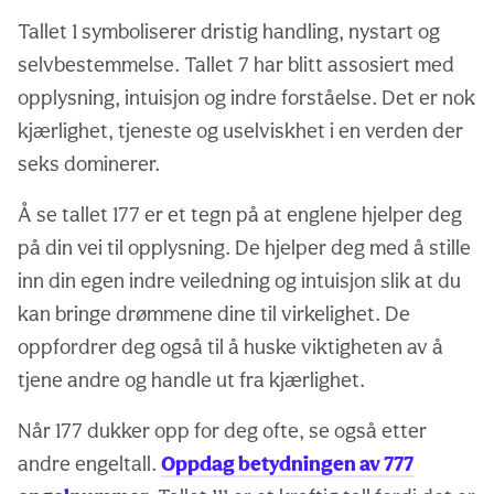
Tallet 1 symboliserer dristig handling, nystart og
selvbestemmelse. Tallet 7 har blitt assosiert med
opplysning, intuisjon og indre forståelse. Det er nok
kjærlighet, tjeneste og uselviskhet i en verden der
seks dominerer.
Å se tallet 177 er et tegn på at englene hjelper deg
på din vei til opplysning. De hjelper deg med å stille
inn din egen indre veiledning og intuisjon slik at du
kan bringe drømmene dine til virkelighet. De
oppfordrer deg også til å huske viktigheten av å
tjene andre og handle ut fra kjærlighet.
Når 177 dukker opp for deg ofte, se også etter
andre engeltall.
Oppdag betydningen av 777