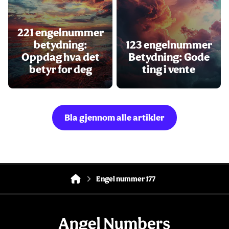
221 engelnummer
betydning:
123 engelnummer
Oppdag hva det
Betydning: Gode
betyr for deg
ting i vente
Bla gjennom alle artikler
Engel nummer 177