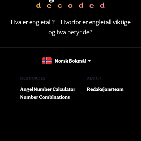
Hva er engletall? – Hvorfor er engletall viktige
og hva betyr de?
Norsk Bokmål
RESOURCES
ABOUT
Angel Number Calculator
Redaksjonsteam
Number Combinations