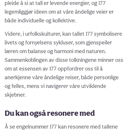
pleide å si at tall er levende energier, og 177
legemliggjør ideen om at våre åndelige veier er
både individuelle og kollektive.
Videre, i urfolkskulturer, kan tallet 177 symbolisere
livets og fornyelsens sykluser, som gjenspeiler
læren om balanse og harmoni med naturen.
Sammenkoblingen av disse tolkningene minner oss
om at essensen av 177 oppfordrer oss til å
anerkjenne våre åndelige reiser, både personlige
og felles, mens vi navigerer våre utviklende
skjebner.
Du kan også resonere med
Å se engelnummer 177 kan resonere med tallene