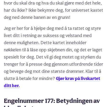
hvor du skal dra og hva du skal gjøre med det hele,
har du ikke? Ikke bekymre deg, for universet kastet
deg ned denne banen av en grunn!
Jeg er her for å hjelpe deg med å ta rattet og styre
livet ditt i retning av suksess og velstand med
denne muligheten. Dette kartet inneholder
nøkkelen til å låse opp skjebnen din, og det er laget
spesielt for deg. Det vil gi deg motet og styrken du
trenger for å presse deg gjennom utfordrende tider
og bevege deg mot dine største drømmer. Klar til å
slutte å betale for mindre?
Gjør krav på livskartet
ditt her.
Engelnummer 177: Betydningen av