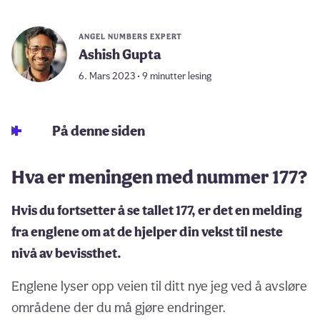
ANGEL NUMBERS EXPERT
Ashish Gupta
6. Mars 2023 • 9 minutter lesing
På denne siden
Hva er meningen med nummer 177?
Hvis du fortsetter å se tallet 177, er det en melding
fra englene om at de hjelper din vekst til neste
nivå av bevissthet.
Englene lyser opp veien til ditt nye jeg ved å avsløre
områdene der du må gjøre endringer.