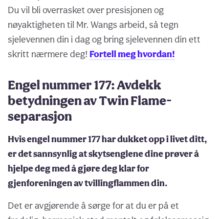
Du vil bli overrasket over presisjonen og
nøyaktigheten til Mr. Wangs arbeid, så tegn
sjelevennen din i dag og bring sjelevennen din ett
skritt nærmere deg!
Fortell meg hvordan!
Engel nummer 177: Avdekk
betydningen av Twin Flame-
separasjon
Hvis engel nummer 177 har dukket opp i livet ditt,
er det sannsynlig at skytsenglene dine prøver å
hjelpe deg med å gjøre deg klar for
gjenforeningen av tvillingflammen din.
Det er avgjørende å sørge for at du er på et