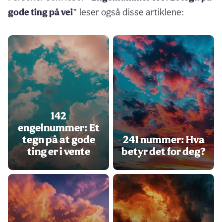
gode ting på vei
” leser også disse artiklene:
142
engelnummer: Et
tegn på at gode
241 nummer: Hva
ting er i vente
betyr det for deg?