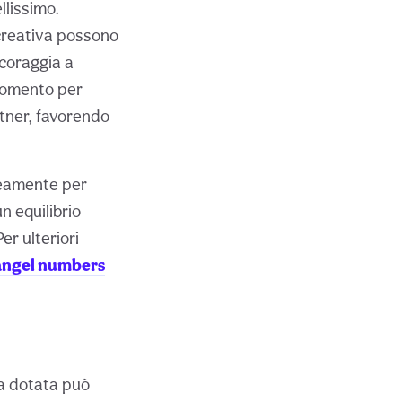
llissimo.
 creativa possono
coraggia a
 momento per
artner, favorendo
aneamente per
n equilibrio
er ulteriori
angel numbers
ca dotata può