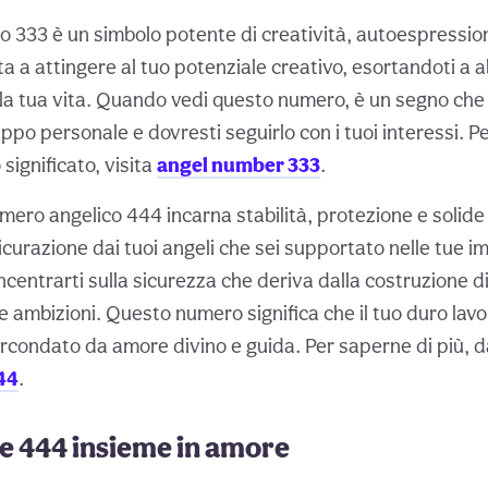
co 333 è un simbolo potente di creatività, autoespressio
vita a attingere al tuo potenziale creativo, esortandoti a 
a tua vita. Quando vedi questo numero, è un segno che se
uppo personale e dovresti seguirlo con i tuoi interessi. Pe
significato, visita
angel number 333
.
numero angelico 444 incarna stabilità, protezione e soli
curazione dai tuoi angeli che sei supportato nelle tue i
centrarti sulla sicurezza che deriva dalla costruzione d
ue ambizioni. Questo numero significa che il tuo duro lav
 circondato da amore divino e guida. Per saperne di più, d
44
.
e 444 insieme in amore