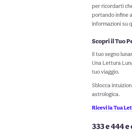
per ricordarti ch
portando infine a
informazioni su 
Scopri il Tuo 
Il tuo segno luna
Una Lettura Luna
tuo viaggio.
Sblocca intuizion
astrologica.
Ricevi la Tua Le
333 e 444 e