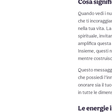
Cosa signif
Quando vedi i nu
che ti incoraggi
nella tua vita. L
spirituale, invi
amplifica questa 
Insieme, questi 
mentre costruisc
Questo messaggio
che possiedi l’in
onorare sia il tu
in tutte le dimens
Le energie i