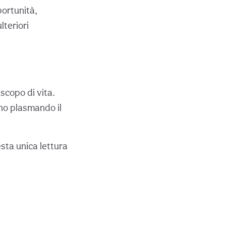
portunità,
lteriori
 scopo di vita.
no plasmando il
esta unica lettura