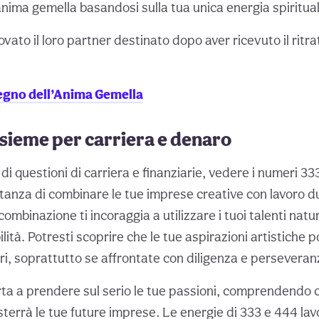
anima gemella basandosi sulla tua unica energia spiritua
ovato il loro partner destinato dopo aver ricevuto il ritra
segno dell’Anima Gemella
nsieme per carriera e denaro
di questioni di carriera e finanziarie, vedere i numeri 3
rtanza di combinare le tue imprese creative con lavoro d
mbinazione ti incoraggia a utilizzare i tuoi talenti nat
bilità. Potresti scoprire che le tue aspirazioni artistiche 
ri, soprattutto se affrontate con diligenza e perseveran
orta a prendere sul serio le tue passioni, comprendendo 
sterrà le tue future imprese. Le energie di 333 e 444 la