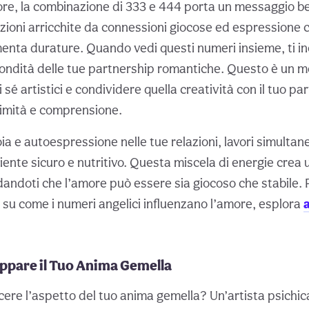
ore, la combinazione di 333 e 444 porta un messaggio be
lazioni arricchite da connessioni giocose ed espressione
enta durature. Quando vedi questi numeri insieme, ti in
fondità delle tue partnership romantiche. Questo è un
i sé artistici e condividere quella creatività con il tuo p
imità e comprensione.
oia e autoespressione nelle tue relazioni, lavori simult
ente sicuro e nutritivo. Questa miscela di energie crea u
andoti che l’amore può essere sia giocoso che stabile. P
su come i numeri angelici influenzano l’amore, esplora
ppare il Tuo Anima Gemella
cere l’aspetto del tuo anima gemella? Un’artista psichi