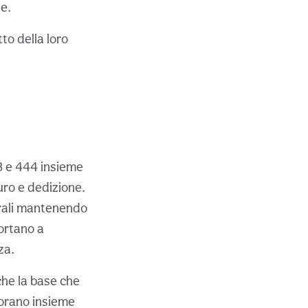
le.
tto della loro
33 e 444 insieme
uro e dedizione.
urali mantenendo
portano a
za.
che la base che
vorano insieme