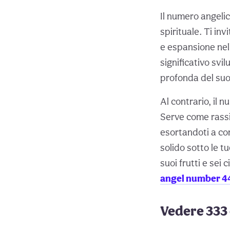
Il numero angeli
spirituale. Ti in
e espansione nell
significativo svil
profonda del suo 
Al contrario, il 
Serve come rassi
esortandoti a con
solido sotto le t
suoi frutti e sei
angel number 4
Vedere 333 