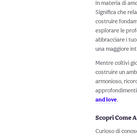
In materia di am
Significa che re
costruire fondam
esplorare le pro
abbracciare i tuo
una maggiore int
Mentre coltivi gi
costruire un ambi
armonioso, ricord
approfondimenti 
and love
.
Scopri Come A
Curioso di conos