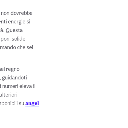
e non dovrebbe
nti energie si
tà. Questa
 poni solide
ermando che sei
nel regno
, guidandoti
i numeri eleva il
lteriori
sponibili su
angel