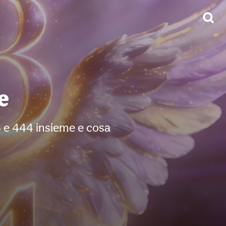
e
33 e 444 insieme e cosa