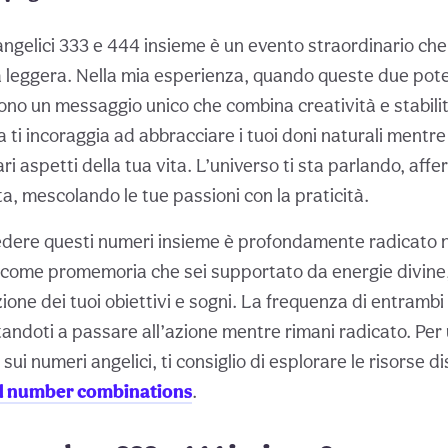
angelici 333 e 444 insieme è un evento straordinario ch
a leggera. Nella mia esperienza, quando queste due pote
rono un messaggio unico che combina creatività e stabili
 ti incoraggia ad abbracciare i tuoi doni naturali mentre
i aspetti della tua vita. L’universo ti sta parlando, aff
ta, mescolando le tue passioni con la praticità.
i vedere questi numeri insieme è profondamente radicato 
e come promemoria che sei supportato da energie divine
zione dei tuoi obiettivi e sogni. La frequenza di entrambi 
ndoti a passare all’azione mentre rimani radicato. Per u
ui numeri angelici, ti consiglio di esplorare le risorse di
l number combinations
.