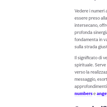
Vedere i numeri 
essere preso all
intersecano, off
profonda sinergia
fondamenta in var
sulla strada gius
Il significato d
spirituale. Serv
verso la realizza
messaggio, esorta
approfondimenti s
numbers
e
ange