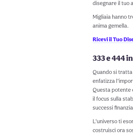
disegnare il tuo 
Migliaia hanno tr
anima gemella.
Ricevi il Tuo Di
333 e 444 i
Quando si tratta 
enfatizza l’impo
Questa potente co
il focus sulla sta
successi finanzia
L’universo ti es
costruisci ora so