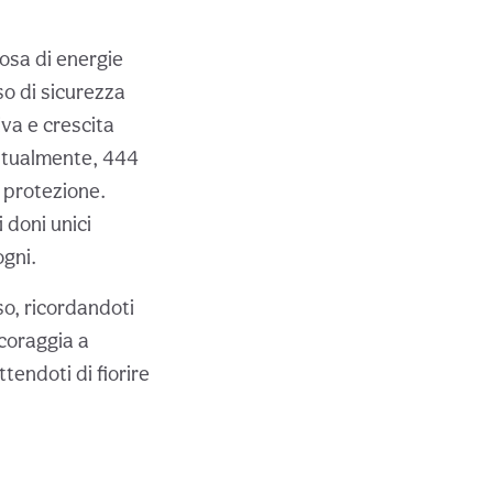
osa di energie
so di sicurezza
va e crescita
estualmente, 444
a protezione.
 doni unici
ogni.
o, ricordandoti
ncoraggia a
tendoti di fiorire