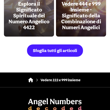
Esplora il
Vedere 444 e 999
Significato
Insieme -
Spirituale del
Significato della
Numero Angelico
Combinazione di
4422
Numeri Angelici
Sfoglia tutti gli articoli
Vedere 222 e 999 insieme