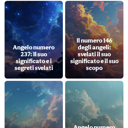
Il numero 146
Angelo numero
degli angeli:
237: Il suo
svelati il suo
significato e i
significato e il suo
segreti svelati
scopo
Angelo numero