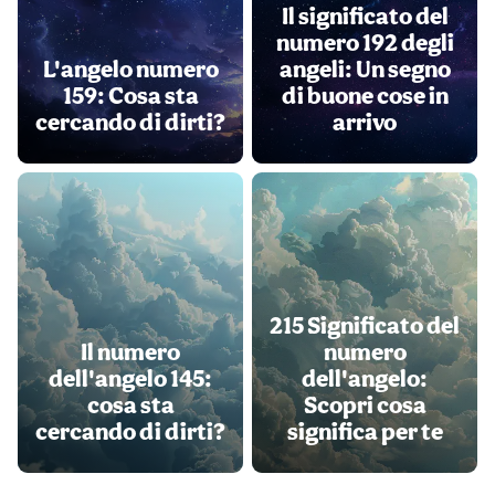
Il significato del
numero 192 degli
L'angelo numero
angeli: Un segno
159: Cosa sta
di buone cose in
cercando di dirti?
arrivo
215 Significato del
Il numero
numero
dell'angelo 145:
dell'angelo:
cosa sta
Scopri cosa
cercando di dirti?
significa per te