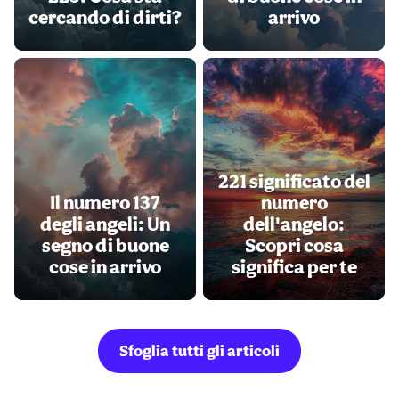
cercando di dirti?
arrivo
221 significato del
Il numero 137
numero
degli angeli: Un
dell'angelo:
segno di buone
Scopri cosa
cose in arrivo
significa per te
Sfoglia tutti gli articoli