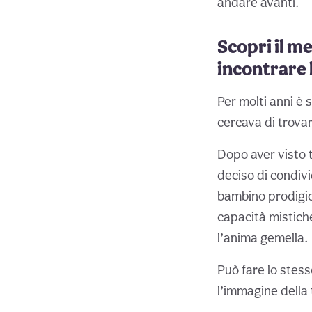
andare avanti.
Scopri il me
incontrare 
Per molti anni è 
cercava di trovar
Dopo aver visto te
deciso di condiv
bambino prodigio
capacità mistiche
l’anima gemella.
Può fare lo stes
l’immagine della