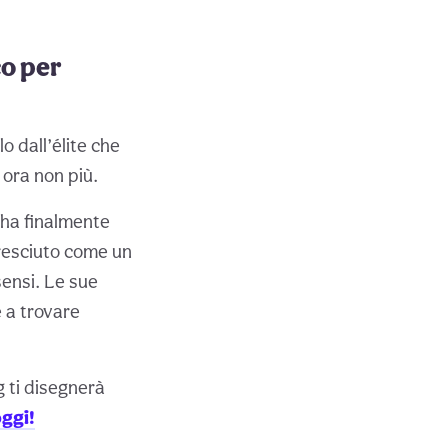
co per
o dall’élite che
 ora non più.
g ha finalmente
cresciuto come un
sensi. Le sue
 a trovare
 ti disegnerà
oggi!