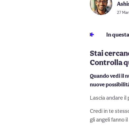
Ashi
27 Marz
In quest
Stai cercan
Controlla q
Quando vedi il n
nuove possibilit
Lascia andare il
Credi in te stess
gli angeli fanno i