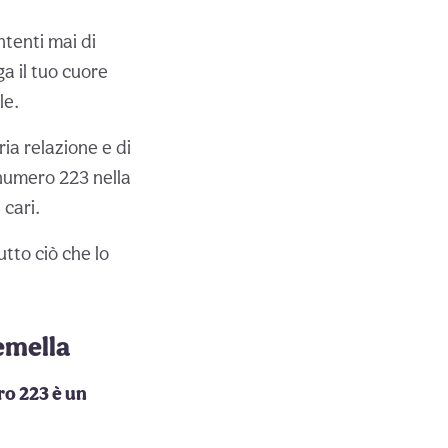
ntenti mai di
a il tuo cuore
le.
ria relazione e di
 numero 223 nella
 cari.
tto ciò che lo
emella
ro 223 è un