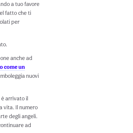
rando a tuo favore
l fatto che ti
olati per
nto.
ione anche ad
so come un
imboleggia nuovi
 arrivato il
 vita. Il numero
te degli angeli.
 continuare ad