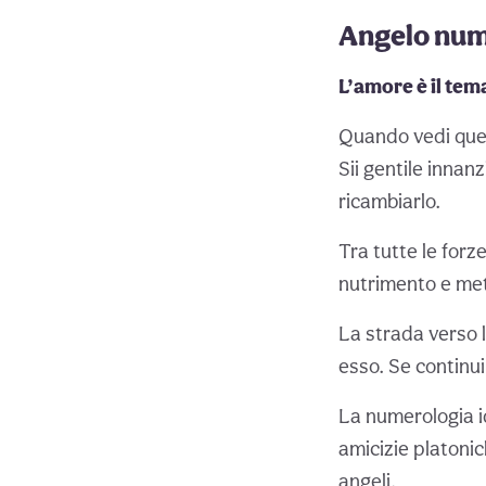
Angelo num
L’amore è il tem
Quando vedi quest
Sii gentile innanz
ricambiarlo.
Tra tutte le forz
nutrimento e met
La strada verso la
esso. Se continui
La numerologia i
amicizie platonic
angeli.