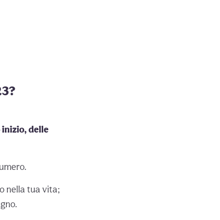
23?
inizio, delle
numero.
 nella tua vita;
egno.