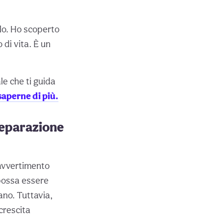
olo. Ho scoperto
 di vita. È un
le che ti guida
saperne di più.
separazione
 avvertimento
possa essere
ano. Tuttavia,
crescita