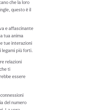
ano che la loro
ngle, questo è il
va e affascinante
la tua anima
le tue interazioni
 legami più forti.
ire relazioni
che ti
trebbe essere
 connessioni
gia del numero
ri. La vera