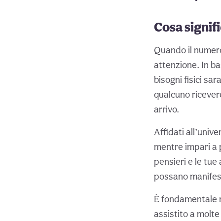
Cosa signifi
Quando il numero 
attenzione. In b
bisogni fisici s
qualcuno ricevere
arrivo.
Affidati all’unive
mentre impari a p
pensieri e le tue 
possano manifesta
È fondamentale no
assistito a molt