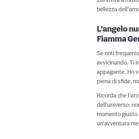
bellezza dell’amo
L’angelo nu
Fiamma Ge
Se noti frequent
avvicinando. Ti 
appagante. Ho vi
piena di sfide, m
Ricorda che l’ar
dell’universo: no
momento giusto ar
un’avventura mer