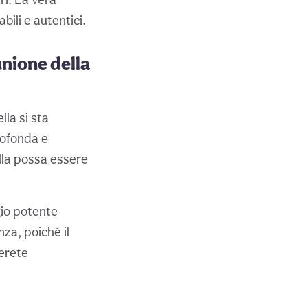
ili e autentici.
unione della
la si sta
rofonda e
lla possa essere
io potente
za, poiché il
ierete