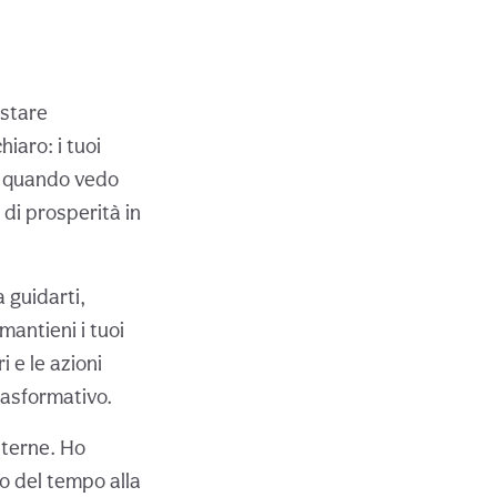
estare
iaro: i tuoi
e quando vedo
 di prosperità in
a guidarti,
antieni i tuoi
i e le azioni
rasformativo.
sterne. Ho
o del tempo alla