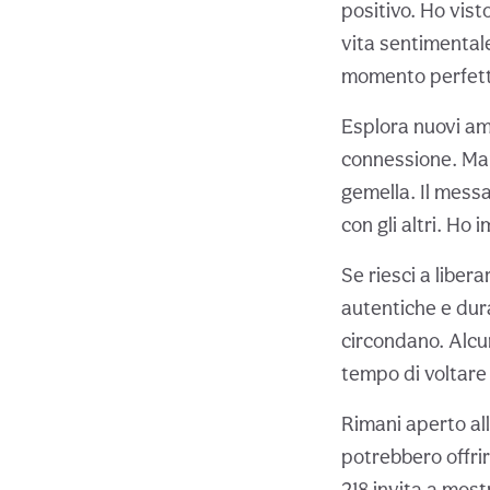
positivo. Ho vis
vita sentimentale
momento perfetto 
Esplora nuovi am
connessione. Man
gemella. Il messa
con gli altri. Ho 
Se riesci a libera
autentiche e dur
circondano. Alcun
tempo di voltare
Rimani aperto al
potrebbero offrir
218 invita a mos