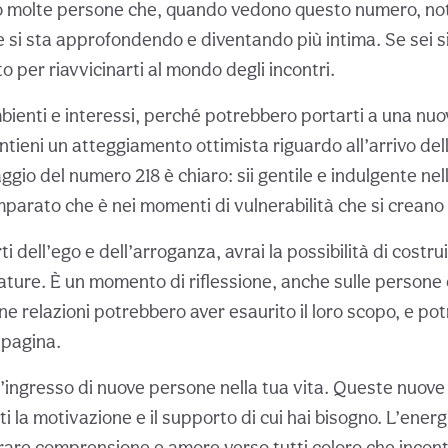
to molte persone che, quando vedono questo numero, not
 si sta approfondendo e diventando più intima. Se sei si
per riavvicinarti al mondo degli incontri.
bienti e interessi, perché potrebbero portarti a una nuo
tieni un atteggiamento ottimista riguardo all’arrivo del
ggio del numero 218 è chiaro: sii gentile e indulgente nel
imparato che è nei momenti di vulnerabilità che si creano i
rti dell’ego e dell’arroganza, avrai la possibilità di costru
ature. È un momento di riflessione, anche sulle persone 
e relazioni potrebbero aver esaurito il loro scopo, e po
 pagina.
l’ingresso di nuove persone nella tua vita. Queste nuove
ti la motivazione e il supporto di cui hai bisogno. L’ener
trare comprensione e amore verso tutti coloro che incont