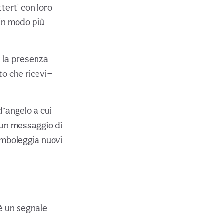
tterti con loro
 in modo più
re la presenza
to che ricevi—
d’angelo a cui
e un messaggio di
imboleggia nuovi
 è un segnale