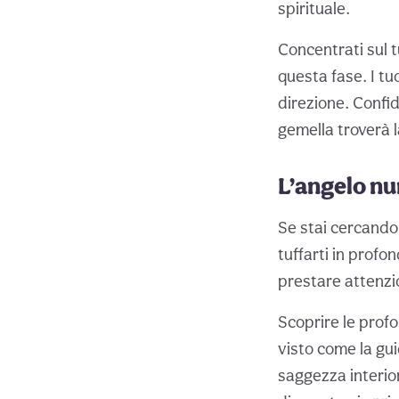
spirituale.
Concentrati sul t
questa fase. I tu
direzione. Confid
gemella troverà l
L’angelo num
Se stai cercando 
tuffarti in profon
prestare attenzi
Scoprire le profo
visto come la gu
saggezza interior