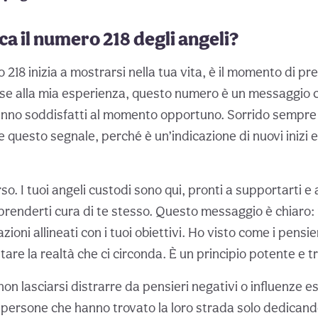
ca il numero 218 degli angeli?
218 inizia a mostrarsi nella tua vita, è il momento di pr
ase alla mia esperienza, questo numero è un messaggio ch
aranno soddisfatti al momento opportuno. Sorrido sempr
 questo segnale, perché è un’indicazione di nuovi inizi e
rso. I tuoi angeli custodi sono qui, pronti a supportarti e 
renderti cura di te stesso. Questo messaggio è chiaro: m
azioni allineati con i tuoi obiettivi. Ho visto come i pensier
re la realtà che ci circonda. È un principio potente e t
n lasciarsi distrarre da pensieri negativi o influenze e
e persone che hanno trovato la loro strada solo dedicand