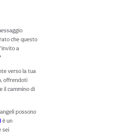
 messaggio
parato che questo
’invito a
?
te verso la tua
, offrendoti
e il cammino di
i angeli possono
1
è un
 sei