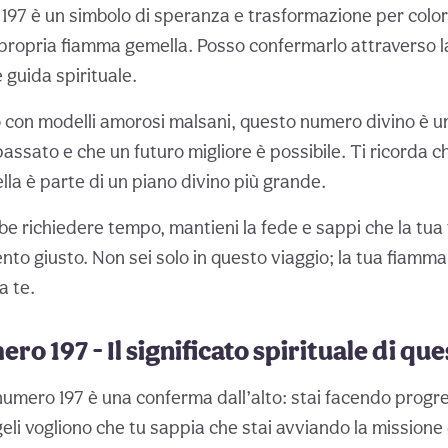
197 è un simbolo di speranza e trasformazione per color
a propria fiamma gemella. Posso confermarlo attraverso 
 guida spirituale.
to con modelli amorosi malsani, questo numero divino è
passato e che un futuro migliore è possibile. Ti ricorda ch
la è parte di un piano divino più grande.
e richiedere tempo, mantieni la fede e sappi che la tu
to giusto. Non sei solo in questo viaggio; la tua fiamma
a te.
ro 197 - Il significato spirituale di q
umero 197 è una conferma dall’alto: stai facendo progres
geli vogliono che tu sappia che stai avviando la missione