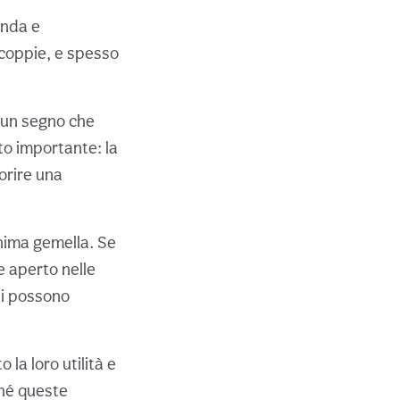
onda e
 coppie, e spesso
è un segno che
to importante: la
orire una
anima gemella. Se
e aperto nelle
ti possono
 la loro utilità e
ché queste