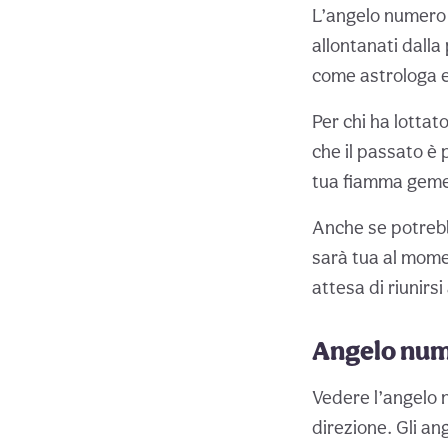
L’angelo numero 
allontanati dall
come astrologa e
Per chi ha lotta
che il passato è 
tua fiamma gemel
Anche se potrebb
sarà tua al momen
attesa di riunirsi 
Angelo nume
Vedere l’angelo n
direzione. Gli an