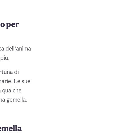
co per
ca dell’anima
più.
rtuna di
narie. Le sue
a qualche
ma gemella.
emella