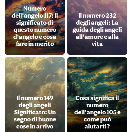
Numero
dell'angelo 117: Il
Il numero 232
significato di
degli angeli: La
questo numero
guida degli angeli
d'angelo e cosa
all'amore e alla
fare in merito
vita
Il numero 149
Cosa significa il
degli angeli
numero
Significato: Un
dell'angelo 105 e
segno di buone
come può
cose in arrivo
aiutarti?