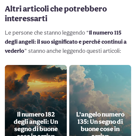
Altri articoli che potrebbero
interessarti
Le persone che stanno leggendo “
Il numero 115
degli angeli: il suo significato e perché continui a
vederlo
” stanno anche leggendo questi articoli:
Il numero 182
L'angelo numero
degli angeli: Un
135: Un segno di
segno di buone
buone cose in
cose in arrivo
arrivo