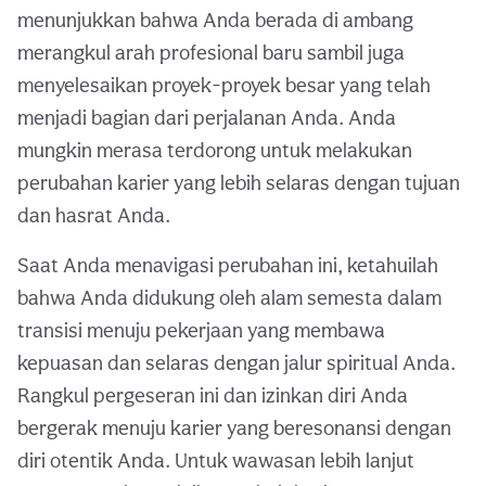
menunjukkan bahwa Anda berada di ambang
merangkul arah profesional baru sambil juga
menyelesaikan proyek-proyek besar yang telah
menjadi bagian dari perjalanan Anda. Anda
mungkin merasa terdorong untuk melakukan
perubahan karier yang lebih selaras dengan tujuan
dan hasrat Anda.
Saat Anda menavigasi perubahan ini, ketahuilah
bahwa Anda didukung oleh alam semesta dalam
transisi menuju pekerjaan yang membawa
kepuasan dan selaras dengan jalur spiritual Anda.
Rangkul pergeseran ini dan izinkan diri Anda
bergerak menuju karier yang beresonansi dengan
diri otentik Anda. Untuk wawasan lebih lanjut