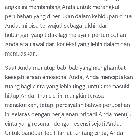
angka ini membimbing Anda untuk merangkul
perubahan yang diperlukan dalam kehidupan cinta
Anda. Ini bisa terwujud sebagai akhir dari
hubungan yang tidak lagi melayani pertumbuhan
Anda atau awal dari koneksi yang lebih dalam dan
memuaskan.
Saat Anda menutup bab-bab yang menghambat
kesejahteraan emosional Anda, Anda menciptakan
ruang bagi cinta yang lebih tinggi untuk memasuki
hidup Anda. Transisi ini mungkin terasa
menakutkan, tetapi percayalah bahwa perubahan
ini selaras dengan perjalanan pribadi Anda menuju
cinta yang resonan dengan esensi sejati Anda.
Untuk panduan lebih lanjut tentang cinta, Anda