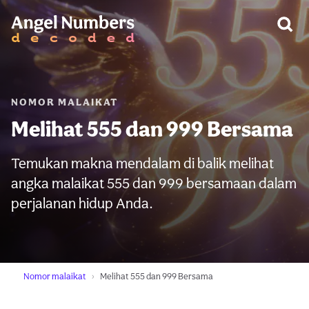
PERINGATAN:
NOMOR MALAIKAT
Melihat 555 dan 999 Bersama
Temukan makna mendalam di balik melihat
angka malaikat 555 dan 999 bersamaan dalam
perjalanan hidup Anda.
Nomor malaikat
Melihat 555 dan 999 Bersama