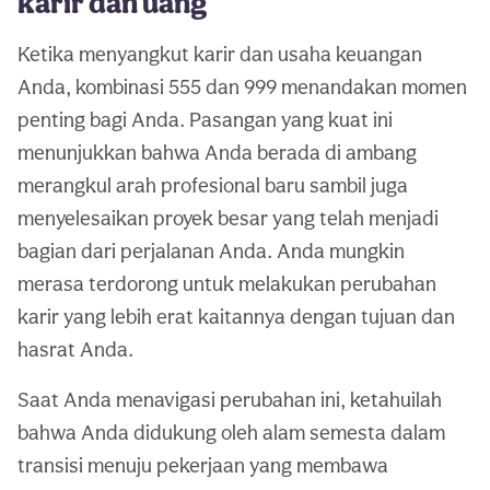
karir dan uang
Ketika menyangkut karir dan usaha keuangan
Anda, kombinasi 555 dan 999 menandakan momen
penting bagi Anda. Pasangan yang kuat ini
menunjukkan bahwa Anda berada di ambang
merangkul arah profesional baru sambil juga
menyelesaikan proyek besar yang telah menjadi
bagian dari perjalanan Anda. Anda mungkin
merasa terdorong untuk melakukan perubahan
karir yang lebih erat kaitannya dengan tujuan dan
hasrat Anda.
Saat Anda menavigasi perubahan ini, ketahuilah
bahwa Anda didukung oleh alam semesta dalam
transisi menuju pekerjaan yang membawa