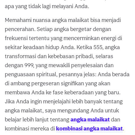
apa yang tidak lagi melayani Anda.
Memahami nuansa angka malaikat bisa menjadi
pencerahan. Setiap angka bergetar dengan
frekuensi tertentu yang mencerminkan energi di
sekitar keadaan hidup Anda. Ketika 555, angka
transformasi dan kebebasan pribadi, selaras
dengan 999, yang mewakili penyelesaian dan
penguasaan spiritual, pesannya jelas: Anda berada
di ambang pergeseran signifikan yang akan
membawa Anda ke fase keberadaan yang baru.
Jika Anda ingin menjelajahi lebih banyak tentang
angka malaikat, saya mengundang Anda untuk
belajar lebih lanjut tentang
angka malaikat
dan
kombinasi mereka di
kombinasi angka malaikat
.