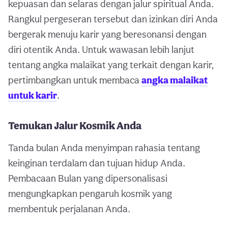
kepuasan dan selaras dengan jalur spiritual Anda.
Rangkul pergeseran tersebut dan izinkan diri Anda
bergerak menuju karir yang beresonansi dengan
diri otentik Anda. Untuk wawasan lebih lanjut
tentang angka malaikat yang terkait dengan karir,
pertimbangkan untuk membaca
angka malaikat
untuk karir
.
Temukan Jalur Kosmik Anda
Tanda bulan Anda menyimpan rahasia tentang
keinginan terdalam dan tujuan hidup Anda.
Pembacaan Bulan yang dipersonalisasi
mengungkapkan pengaruh kosmik yang
membentuk perjalanan Anda.