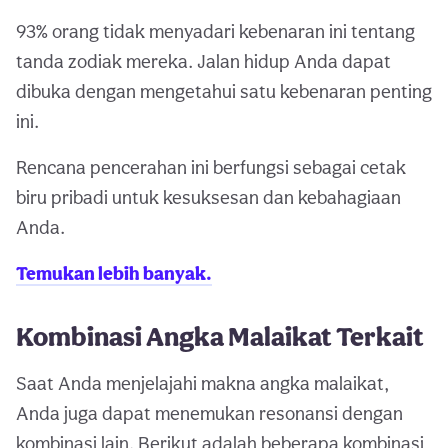
93% orang tidak menyadari kebenaran ini tentang
tanda zodiak mereka. Jalan hidup Anda dapat
dibuka dengan mengetahui satu kebenaran penting
ini.
Rencana pencerahan ini berfungsi sebagai cetak
biru pribadi untuk kesuksesan dan kebahagiaan
Anda.
Temukan lebih banyak.
Kombinasi Angka Malaikat Terkait
Saat Anda menjelajahi makna angka malaikat,
Anda juga dapat menemukan resonansi dengan
kombinasi lain. Berikut adalah beberapa kombinasi