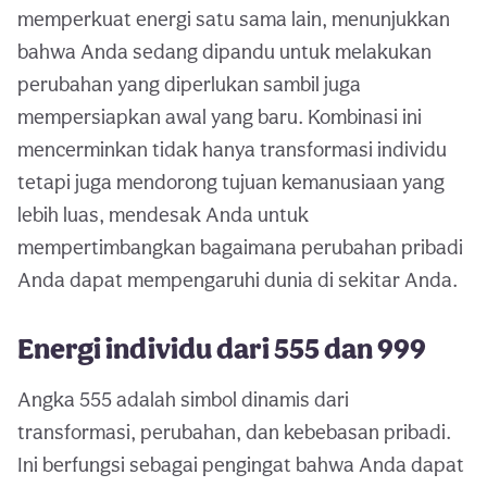
memperkuat energi satu sama lain, menunjukkan
bahwa Anda sedang dipandu untuk melakukan
perubahan yang diperlukan sambil juga
mempersiapkan awal yang baru. Kombinasi ini
mencerminkan tidak hanya transformasi individu
tetapi juga mendorong tujuan kemanusiaan yang
lebih luas, mendesak Anda untuk
mempertimbangkan bagaimana perubahan pribadi
Anda dapat mempengaruhi dunia di sekitar Anda.
Energi individu dari 555 dan 999
Angka 555 adalah simbol dinamis dari
transformasi, perubahan, dan kebebasan pribadi.
Ini berfungsi sebagai pengingat bahwa Anda dapat