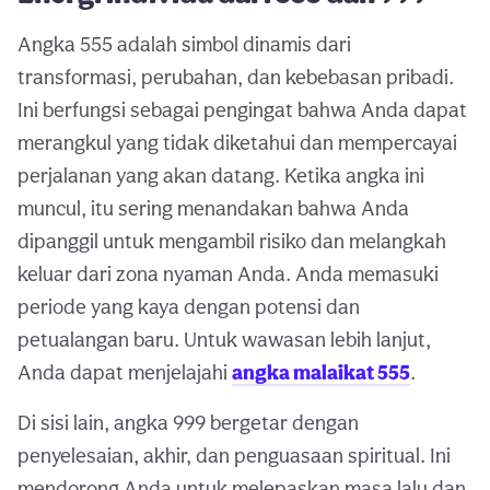
Angka 555 adalah simbol dinamis dari
transformasi, perubahan, dan kebebasan pribadi.
Ini berfungsi sebagai pengingat bahwa Anda dapat
merangkul yang tidak diketahui dan mempercayai
perjalanan yang akan datang. Ketika angka ini
muncul, itu sering menandakan bahwa Anda
dipanggil untuk mengambil risiko dan melangkah
keluar dari zona nyaman Anda. Anda memasuki
periode yang kaya dengan potensi dan
petualangan baru. Untuk wawasan lebih lanjut,
Anda dapat menjelajahi
angka malaikat 555
.
Di sisi lain, angka 999 bergetar dengan
penyelesaian, akhir, dan penguasaan spiritual. Ini
mendorong Anda untuk melepaskan masa lalu dan