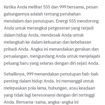
Ketika Anda melihat 555 dan 999 bersama, pesan
gabungannya adalah tentang perubahan
mendalam dan penutupan. Energi 555 mendorong
Anda untuk merangkul pergeseran yang terjadi
dalam hidup Anda, mendesak Anda untuk
melangkah ke dalam kekuatan dan kebebasan
pribadi Anda. Angka ini menandakan gerakan dan
petualangan, mengundang Anda untuk menjelajahi
peluang baru yang selaras dengan diri sejati Anda.
Sebaliknya, 999 menandakan penutupan bab-bab
penting dalam hidup Anda. Ini memanggil untuk
melepaskan pola lama, hubungan, atau keadaan
yang tidak lagi beresonansi dengan diri tertinggi
Anda. Bersama-sama, angka-angka ini