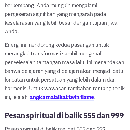
berkembang, Anda mungkin mengalami
pergeseran signifikan yang mengarah pada
keselarasan yang lebih besar dengan tujuan jiwa
Anda.
Energi ini mendorong kedua pasangan untuk
merangkul transformasi sambil mengenali
penyelesaian tantangan masa lalu. Ini menandakan
bahwa pelajaran yang dipelajari akan menjadi batu
loncatan untuk persatuan yang lebih dalam dan
harmonis. Untuk wawasan tambahan tentang topik
ini, jelajahi
angka malaikat twin flame
.
Pesan spiritual di balik 555 dan 999
Pesan spiritual di balik melihat 555 dan 999