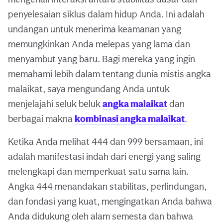
penyelesaian siklus dalam hidup Anda. Ini adalah
undangan untuk menerima keamanan yang
memungkinkan Anda melepas yang lama dan
menyambut yang baru. Bagi mereka yang ingin
memahami lebih dalam tentang dunia mistis angka
malaikat, saya mengundang Anda untuk
menjelajahi seluk beluk
angka malaikat
dan
berbagai makna
kombinasi angka malaikat
.
Ketika Anda melihat 444 dan 999 bersamaan, ini
adalah manifestasi indah dari energi yang saling
melengkapi dan memperkuat satu sama lain.
Angka 444 menandakan stabilitas, perlindungan,
dan fondasi yang kuat, mengingatkan Anda bahwa
Anda didukung oleh alam semesta dan bahwa