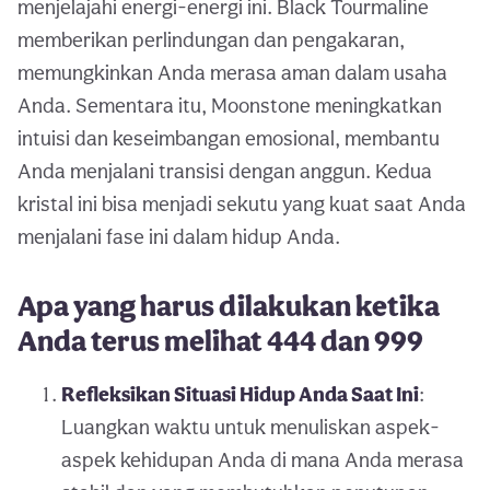
menjelajahi energi-energi ini. Black Tourmaline
memberikan perlindungan dan pengakaran,
memungkinkan Anda merasa aman dalam usaha
Anda. Sementara itu, Moonstone meningkatkan
intuisi dan keseimbangan emosional, membantu
Anda menjalani transisi dengan anggun. Kedua
kristal ini bisa menjadi sekutu yang kuat saat Anda
menjalani fase ini dalam hidup Anda.
Apa yang harus dilakukan ketika
Anda terus melihat 444 dan 999
Refleksikan Situasi Hidup Anda Saat Ini
:
Luangkan waktu untuk menuliskan aspek-
aspek kehidupan Anda di mana Anda merasa