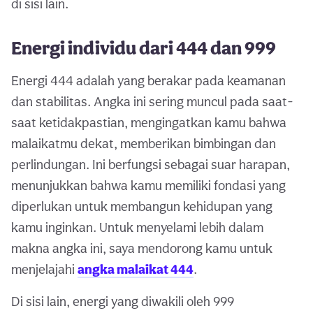
di sisi lain.
Energi individu dari 444 dan 999
Energi 444 adalah yang berakar pada keamanan
dan stabilitas. Angka ini sering muncul pada saat-
saat ketidakpastian, mengingatkan kamu bahwa
malaikatmu dekat, memberikan bimbingan dan
perlindungan. Ini berfungsi sebagai suar harapan,
menunjukkan bahwa kamu memiliki fondasi yang
diperlukan untuk membangun kehidupan yang
kamu inginkan. Untuk menyelami lebih dalam
makna angka ini, saya mendorong kamu untuk
menjelajahi
angka malaikat 444
.
Di sisi lain, energi yang diwakili oleh 999