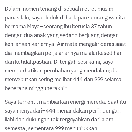
Dalam momen tenang di sebuah retret musim
panas lalu, saya duduk di hadapan seorang wanita
bernama Maya—seorang ibu berusia 37 tahun
dengan dua anak yang sedang berjuang dengan
kehilangan kariernya. Air mata mengalir deras saat
dia membagikan perjalanannya melalui kesedihan
dan ketidakpastian. Di tengah sesi kami, saya
memperhatikan perubahan yang mendalam; dia
menyebutkan sering melihat 444 dan 999 selama
beberapa minggu terakhir.
Saya terhenti, membiarkan energi mereda. Saat itu
saya menyadari—444 menandakan perlindungan
ilahi dan dukungan tak tergoyahkan dari alam
semesta, sementara 999 menunjukkan