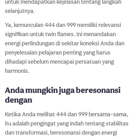
untuk mendapatkan kejelasan tentang langkah
selanjutnya.
Ya, kemunculan 444 dan 999 memiliki relevansi
signifikan untuk twin flames. Ini menandakan
energi perlindungan di sekitar koneksi Anda dan
penyelesaian pelajaran penting yang harus
dihadapi sebelum mencapai persatuan yang
harmonis.
Anda mungkin juga beresonansi
dengan
Ketika Anda melihat 444 dan 999 bersama-sama,
itu adalah pengingat yang indah tentang stabilitas
dan transformasi, beresonansi dengan energi