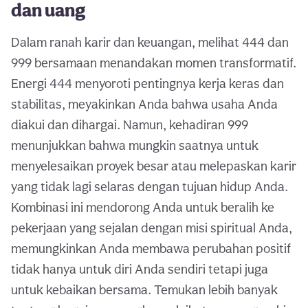
dan uang
Dalam ranah karir dan keuangan, melihat 444 dan
999 bersamaan menandakan momen transformatif.
Energi 444 menyoroti pentingnya kerja keras dan
stabilitas, meyakinkan Anda bahwa usaha Anda
diakui dan dihargai. Namun, kehadiran 999
menunjukkan bahwa mungkin saatnya untuk
menyelesaikan proyek besar atau melepaskan karir
yang tidak lagi selaras dengan tujuan hidup Anda.
Kombinasi ini mendorong Anda untuk beralih ke
pekerjaan yang sejalan dengan misi spiritual Anda,
memungkinkan Anda membawa perubahan positif
tidak hanya untuk diri Anda sendiri tetapi juga
untuk kebaikan bersama. Temukan lebih banyak