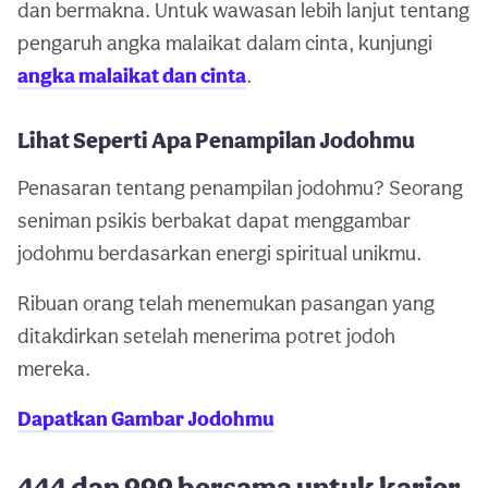
dan bermakna. Untuk wawasan lebih lanjut tentang
pengaruh angka malaikat dalam cinta, kunjungi
angka malaikat dan cinta
.
Lihat Seperti Apa Penampilan Jodohmu
Penasaran tentang penampilan jodohmu? Seorang
seniman psikis berbakat dapat menggambar
jodohmu berdasarkan energi spiritual unikmu.
Ribuan orang telah menemukan pasangan yang
ditakdirkan setelah menerima potret jodoh
mereka.
Dapatkan Gambar Jodohmu
444 dan 999 bersama untuk karier