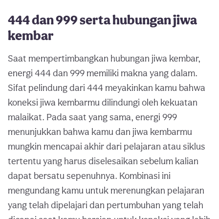
444 dan 999 serta hubungan jiwa
kembar
Saat mempertimbangkan hubungan jiwa kembar,
energi 444 dan 999 memiliki makna yang dalam.
Sifat pelindung dari 444 meyakinkan kamu bahwa
koneksi jiwa kembarmu dilindungi oleh kekuatan
malaikat. Pada saat yang sama, energi 999
menunjukkan bahwa kamu dan jiwa kembarmu
mungkin mencapai akhir dari pelajaran atau siklus
tertentu yang harus diselesaikan sebelum kalian
dapat bersatu sepenuhnya. Kombinasi ini
mengundang kamu untuk merenungkan pelajaran
yang telah dipelajari dan pertumbuhan yang telah