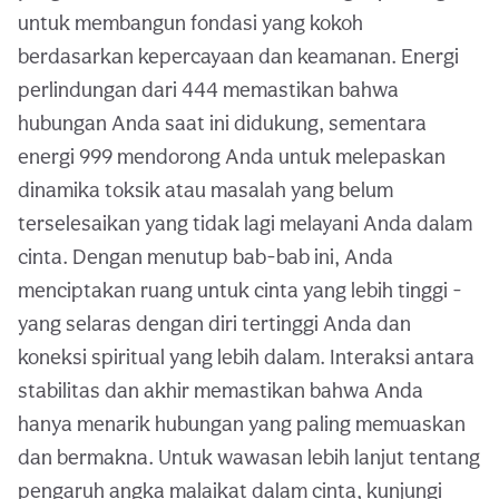
untuk membangun fondasi yang kokoh
berdasarkan kepercayaan dan keamanan. Energi
perlindungan dari 444 memastikan bahwa
hubungan Anda saat ini didukung, sementara
energi 999 mendorong Anda untuk melepaskan
dinamika toksik atau masalah yang belum
terselesaikan yang tidak lagi melayani Anda dalam
cinta. Dengan menutup bab-bab ini, Anda
menciptakan ruang untuk cinta yang lebih tinggi -
yang selaras dengan diri tertinggi Anda dan
koneksi spiritual yang lebih dalam. Interaksi antara
stabilitas dan akhir memastikan bahwa Anda
hanya menarik hubungan yang paling memuaskan
dan bermakna. Untuk wawasan lebih lanjut tentang
pengaruh angka malaikat dalam cinta, kunjungi