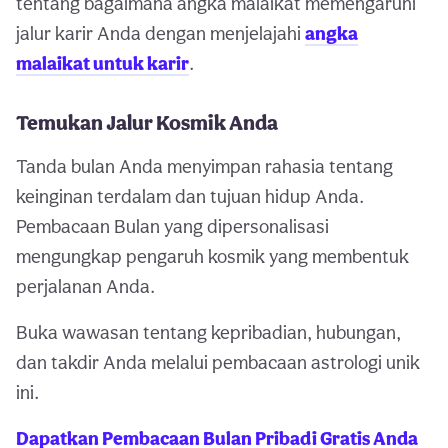
tentang bagaimana angka malaikat memengaruhi
jalur karir Anda dengan menjelajahi
angka
malaikat untuk karir
.
Temukan Jalur Kosmik Anda
Tanda bulan Anda menyimpan rahasia tentang
keinginan terdalam dan tujuan hidup Anda.
Pembacaan Bulan yang dipersonalisasi
mengungkap pengaruh kosmik yang membentuk
perjalanan Anda.
Buka wawasan tentang kepribadian, hubungan,
dan takdir Anda melalui pembacaan astrologi unik
ini.
Dapatkan Pembacaan Bulan Pribadi Gratis Anda