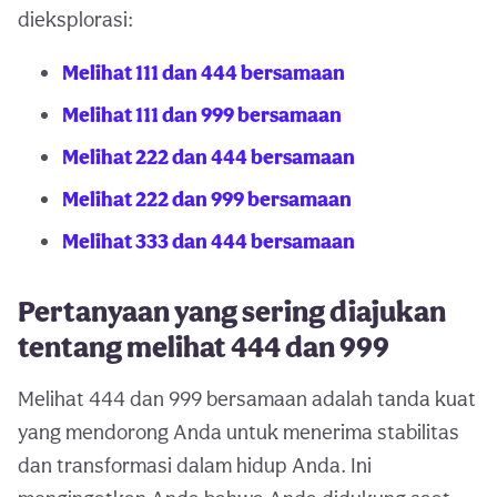
dieksplorasi:
Melihat 111 dan 444 bersamaan
Melihat 111 dan 999 bersamaan
Melihat 222 dan 444 bersamaan
Melihat 222 dan 999 bersamaan
Melihat 333 dan 444 bersamaan
Pertanyaan yang sering diajukan
tentang melihat 444 dan 999
Melihat 444 dan 999 bersamaan adalah tanda kuat
yang mendorong Anda untuk menerima stabilitas
dan transformasi dalam hidup Anda. Ini