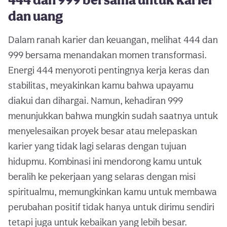
dan uang
Dalam ranah karier dan keuangan, melihat 444 dan
999 bersama menandakan momen transformasi.
Energi 444 menyoroti pentingnya kerja keras dan
stabilitas, meyakinkan kamu bahwa upayamu
diakui dan dihargai. Namun, kehadiran 999
menunjukkan bahwa mungkin sudah saatnya untuk
menyelesaikan proyek besar atau melepaskan
karier yang tidak lagi selaras dengan tujuan
hidupmu. Kombinasi ini mendorong kamu untuk
beralih ke pekerjaan yang selaras dengan misi
spiritualmu, memungkinkan kamu untuk membawa
perubahan positif tidak hanya untuk dirimu sendiri
tetapi juga untuk kebaikan yang lebih besar.