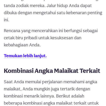
tanda zodiak mereka. Jalur hidup Anda dapat
dibuka dengan mengetahui satu kebenaran penting
ini.
Rencana yang mencerahkan ini berfungsi sebagai
cetak biru pribadi untuk kesuksesan dan
kebahagiaan Anda.
Temukan lebih lanjut.
Kombinasi Angka Malaikat Terkait
Saat Anda memulai perjalanan memahami angka
malaikat, Anda mungkin juga tertarik dengan
kombinasi menarik lainnya. Berikut adalah
beberapa kombinasi angka malaikat terkait untuk