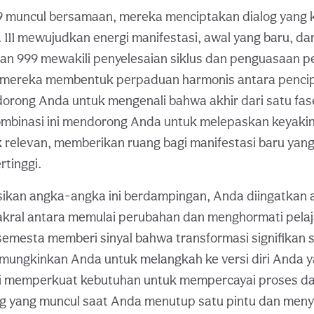
999 muncul bersamaan, mereka menciptakan dialog yang 
. 111 mewujudkan energi manifestasi, awal yang baru, d
an 999 mewakili penyelesaian siklus dan penguasaan pe
mereka membentuk perpaduan harmonis antara penci
orong Anda untuk mengenali bahwa akhir dari satu fas
Kombinasi ini mendorong Anda untuk melepaskan keyakin
 relevan, memberikan ruang bagi manifestasi baru yan
rtinggi.
kan angka-angka ini berdampingan, Anda diingatkan 
kral antara memulai perubahan dan menghormati pelaj
 semesta memberi sinyal bahwa transformasi signifikan
mungkinkan Anda untuk melangkah ke versi diri Anda y
ini memperkuat kebutuhan untuk mempercayai proses da
g yang muncul saat Anda menutup satu pintu dan meny