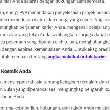
at niat Anda selaras dengan dukungan alam semesta.
n, energi 999 menandakan penyelesaian proyek besar 
kin memerlukan waktu dan energi yang cukup. Angka 
nungkan perjalanan karier Anda, mengenali pelajaran 
terampilan yang telah Anda kembangkan. Ini juga dapat
ju pekerjaan yang dipandu oleh tujuan, menghubungk
 dengan aspirasi kemanusiaan Anda. Untuk eksplorasi le
untuk membaca tentang
angka malaikat untuk karier
.
r Kosmik Anda
a menyimpan rahasia tentang keinginan terdalam dan t
 Bulan yang dipersonalisasi mengungkap pengaruh ko
alanan Anda.
ntang kepribadian, hubungan, dan takdir Anda melalu