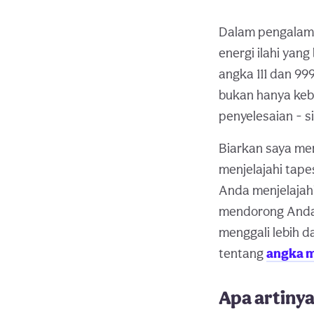
Dalam pengalama
energi ilahi yan
angka 111 dan 99
bukan hanya keb
penyelesaian - s
Biarkan saya me
menjelajahi tape
Anda menjelajahi
mendorong Anda 
menggali lebih d
tentang
angka m
Apa artinya