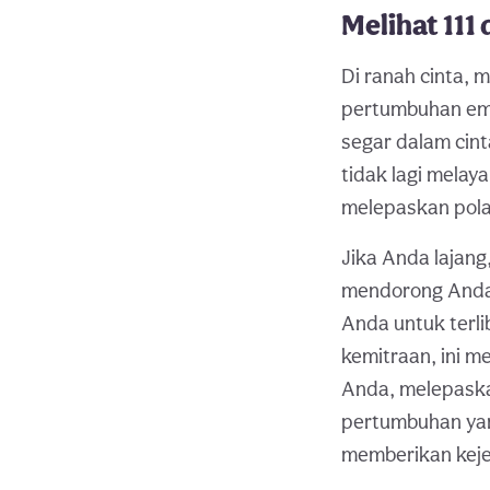
Melihat 111
Di ranah cinta,
pertumbuhan emo
segar dalam cin
tidak lagi melay
melepaskan pola 
Jika Anda lajang
mendorong Anda 
Anda untuk terl
kemitraan, ini 
Anda, melepaska
pertumbuhan ya
memberikan keje