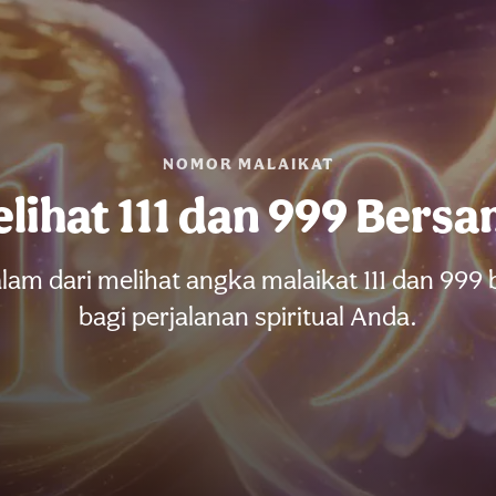
NOMOR MALAIKAT
lihat 111 dan 999 Bers
 dari melihat angka malaikat 111 dan 999 
bagi perjalanan spiritual Anda.