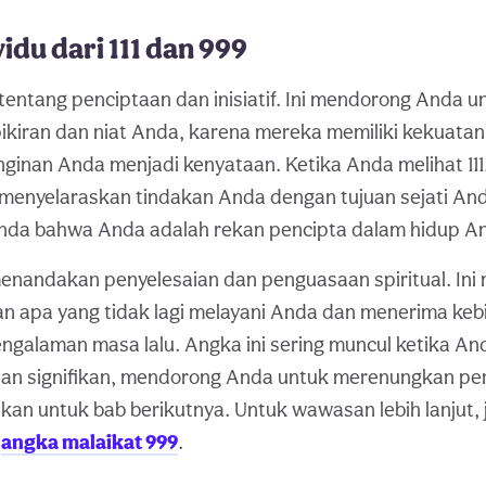
vidu dari 111 dan 999
h tentang penciptaan dan inisiatif. Ini mendorong Anda u
kiran dan niat Anda, karena mereka memiliki kekuatan
inan Anda menjadi kenyataan. Ketika Anda melihat 111,
 menyelaraskan tindakan Anda dengan tujuan sejati An
da bahwa Anda adalah rekan pencipta dalam hidup A
9 menandakan penyelesaian dan penguasaan spiritual. I
n apa yang tidak lagi melayani Anda dan menerima keb
engalaman masa lalu. Angka ini sering muncul ketika An
n signifikan, mendorong Anda untuk merenungkan pe
n untuk bab berikutnya. Untuk wawasan lebih lanjut, j
n
angka malaikat 999
.