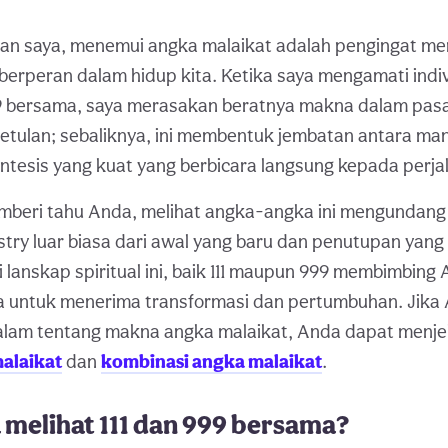
n saya, menemui angka malaikat adalah pengingat m
g berperan dalam hidup kita. Ketika saya mengamati indi
9 bersama, saya merasakan beratnya makna dalam pasan
etulan; sebaliknya, ini membentuk jembatan antara man
intesis yang kuat yang berbicara langsung kepada perjal
mberi tahu Anda, melihat angka-angka ini mengundang
stry luar biasa dari awal yang baru dan penutupan yang
 lanskap spiritual ini, baik 111 maupun 999 membimbing 
untuk menerima transformasi dan pertumbuhan. Jika 
alam tentang makna angka malaikat, Anda dapat menjelaj
alaikat
dan
kombinasi angka malaikat
.
 melihat 111 dan 999 bersama?