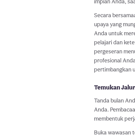
impian Anda, sa
Secara bersamaa
upaya yang mung
Anda untuk mere
pelajari dan ke
pergeseran menu
profesional Anda
pertimbangkan 
Temukan Jalu
Tanda bulan And
Anda. Pembacaan
membentuk perj
Buka wawasan te