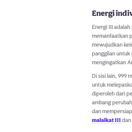
Energi indi
Energi 111 adala
memanfaatkan pi
mewujudkan keing
panggilan untuk
mengingatkan An
Di sisi lain, 99
untuk melepaska
diperoleh dari p
ambang perubaha
dan mempersiapka
malaikat 111
da