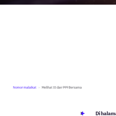
Nomor malaikat
Melihat 111 dan 999 Bersama
Di halama