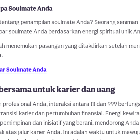
 Apa Soulmate Anda
tentang penampilan soulmate Anda? Seorang seniman 
r soulmate Anda berdasarkan energi spiritual unik A
lah menemukan pasangan yang ditakdirkan setelah men
a.
ar Soulmate Anda
 bersama untuk karier dan uang
profesional Anda, interaksi antara 111 dan 999 berfung
ansisi karier dan pertumbuhan finansial. Energi kewira
epemimpinan dan inisiatif yang berani, mendorong Anda
i atas jalur karier Anda. Ini adalah waktu untuk mewu