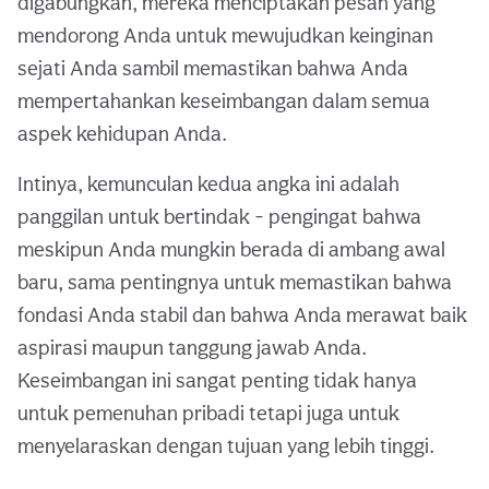
digabungkan, mereka menciptakan pesan yang
mendorong Anda untuk mewujudkan keinginan
sejati Anda sambil memastikan bahwa Anda
mempertahankan keseimbangan dalam semua
aspek kehidupan Anda.
Intinya, kemunculan kedua angka ini adalah
panggilan untuk bertindak - pengingat bahwa
meskipun Anda mungkin berada di ambang awal
baru, sama pentingnya untuk memastikan bahwa
fondasi Anda stabil dan bahwa Anda merawat baik
aspirasi maupun tanggung jawab Anda.
Keseimbangan ini sangat penting tidak hanya
untuk pemenuhan pribadi tetapi juga untuk
menyelaraskan dengan tujuan yang lebih tinggi.