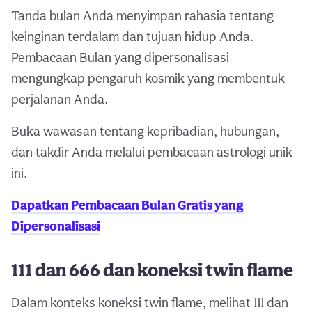
Tanda bulan Anda menyimpan rahasia tentang
keinginan terdalam dan tujuan hidup Anda.
Pembacaan Bulan yang dipersonalisasi
mengungkap pengaruh kosmik yang membentuk
perjalanan Anda.
Buka wawasan tentang kepribadian, hubungan,
dan takdir Anda melalui pembacaan astrologi unik
ini.
Dapatkan Pembacaan Bulan Gratis yang
Dipersonalisasi
111 dan 666 dan koneksi twin flame
Dalam konteks koneksi twin flame, melihat 111 dan