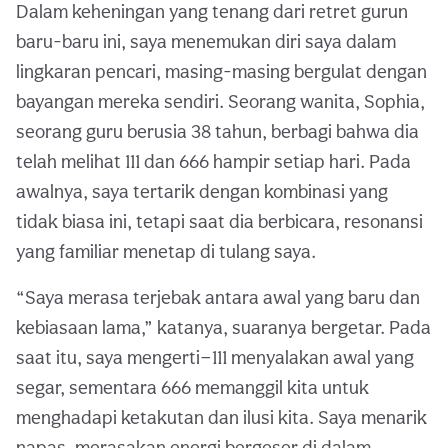
Dalam keheningan yang tenang dari retret gurun
baru-baru ini, saya menemukan diri saya dalam
lingkaran pencari, masing-masing bergulat dengan
bayangan mereka sendiri. Seorang wanita, Sophia,
seorang guru berusia 38 tahun, berbagi bahwa dia
telah melihat 111 dan 666 hampir setiap hari. Pada
awalnya, saya tertarik dengan kombinasi yang
tidak biasa ini, tetapi saat dia berbicara, resonansi
yang familiar menetap di tulang saya.
“Saya merasa terjebak antara awal yang baru dan
kebiasaan lama,” katanya, suaranya bergetar. Pada
saat itu, saya mengerti—111 menyalakan awal yang
segar, sementara 666 memanggil kita untuk
menghadapi ketakutan dan ilusi kita. Saya menarik
napas, merasakan energi bergeser di dalam