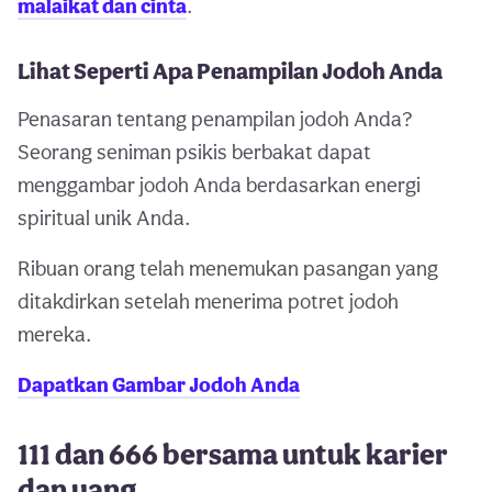
malaikat dan cinta
.
Lihat Seperti Apa Penampilan Jodoh Anda
Penasaran tentang penampilan jodoh Anda?
Seorang seniman psikis berbakat dapat
menggambar jodoh Anda berdasarkan energi
spiritual unik Anda.
Ribuan orang telah menemukan pasangan yang
ditakdirkan setelah menerima potret jodoh
mereka.
Dapatkan Gambar Jodoh Anda
111 dan 666 bersama untuk karier
dan uang