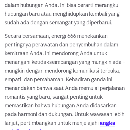
dalam hubungan Anda. Ini bisa berarti merangkul
hubungan baru atau menghidupkan kembali yang
sudah ada dengan semangat yang diperbarui.
Secara bersamaan, energi 666 menekankan
pentingnya perawatan dan penyembuhan dalam
kemitraan Anda. Ini mendorong Anda untuk
menangani ketidakseimbangan yang mungkin ada -
mungkin dengan mendorong komunikasi terbuka,
empati, dan pemahaman. Kehadiran ganda ini
menandakan bahwa saat Anda memulai perjalanan
romantis yang baru, sangat penting untuk
memastikan bahwa hubungan Anda didasarkan
pada harmoni dan dukungan. Untuk wawasan lebih
lanjut, pertimbangkan untuk menjelajahi
angka