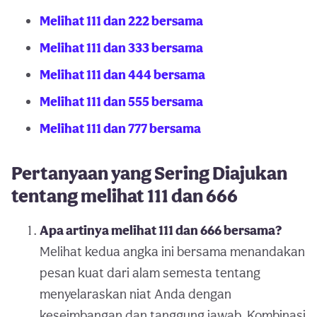
Melihat 111 dan 222 bersama
Melihat 111 dan 333 bersama
Melihat 111 dan 444 bersama
Melihat 111 dan 555 bersama
Melihat 111 dan 777 bersama
Pertanyaan yang Sering Diajukan
tentang melihat 111 dan 666
Apa artinya melihat 111 dan 666 bersama?
Melihat kedua angka ini bersama menandakan
pesan kuat dari alam semesta tentang
menyelaraskan niat Anda dengan
keseimbangan dan tanggung jawab. Kombinasi