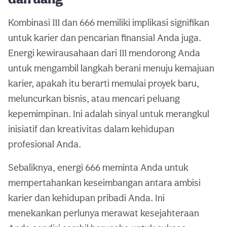
Kombinasi 111 dan 666 memiliki implikasi signifikan
untuk karier dan pencarian finansial Anda juga.
Energi kewirausahaan dari 111 mendorong Anda
untuk mengambil langkah berani menuju kemajuan
karier, apakah itu berarti memulai proyek baru,
meluncurkan bisnis, atau mencari peluang
kepemimpinan. Ini adalah sinyal untuk merangkul
inisiatif dan kreativitas dalam kehidupan
profesional Anda.
Sebaliknya, energi 666 meminta Anda untuk
mempertahankan keseimbangan antara ambisi
karier dan kehidupan pribadi Anda. Ini
menekankan perlunya merawat kesejahteraan